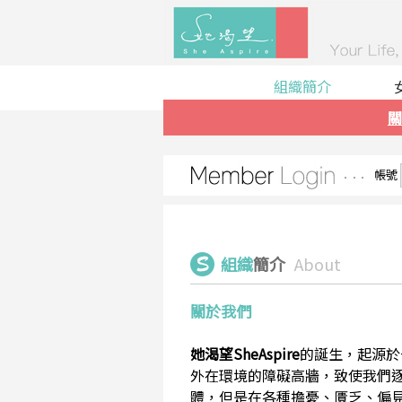
組織簡介
關
帳號
組織
簡介
About
關於我們
她渴望SheAspire
的誕生，起源於
外在環境的障礙高牆，致使我們
體，但是在各種擔憂、匱乏、偏見