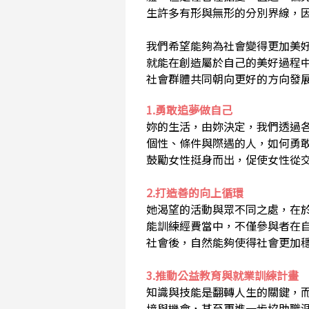
生許多有形與無形的分別界線，
我們希望能夠為社會變得更加美
就能在創造屬於自己的美好過程
社會群體共同朝向更好的方向發
1.勇敢追夢做自己
妳的生活，由妳決定，我們透過
個性、條件與際遇的人，如何勇
鼓勵女性挺身而出，促使女性從
2.打造善的向上循環
她渴望的活動與眾不同之處，在
能訓練經費當中，不僅參與者在
社會後，自然能夠使得社會更加
3.推動公益教育與就業訓練計畫
知識與技能是翻轉人生的關鍵，
境與機會，甚至更進一步協助職