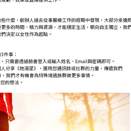
做些什麼，創辦人過去從事醫療工作的經驗中發現，大部分承擔
要更多的時間、精力與資源，才能穩定生活，朝向自主獨立，我
我們決定以女性作為起點。
3件事：
，只需要透過臉書登入或輸入姓名、Email與密碼即可。
0個人分享《她渴望》，運用您通訊錄或社群的力量，傳遞我們
，我們才有機會為特殊境遇族群做更多事情。
享您的想法。