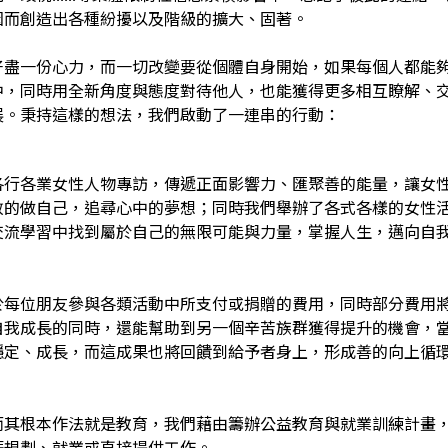
因而創造出各種紛擾以及階級的擴大、固著。
好盡一份心力，而一切改變要從個體自身開始，如果每個人都能
中，同時用全新角度與態度對待他人，也能獲得更多相互瞭解、
展。秉持這樣的想法，我們啟動了一連串的行動：
各行各業女性人物專訪，傳遞正面影響力、匯聚善的能量，讓女
敢的做自己，追尋心中的夢想；同時我們舉辦了各式各樣的女性
交流學習中找到屬於自己的無限可能與力量，掌握人生，邁向自
於每位朋友參與各類活動中所支付或捐贈的費用，同時部分費用
自我成長的同時，還能幫助到另一個辛苦族群獲得提升的機會，
穩定、成長，而這成果也將回饋到給予者身上，形成善的向上循
而其根本作法就是教育，我們藉由籌辦公益教育與就業訓練計畫
涯規劃、就業或直接提供工作。