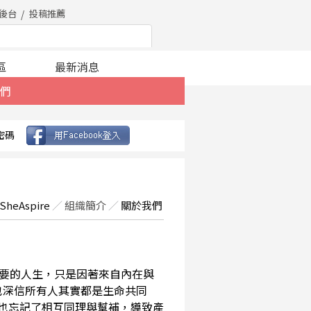
後台
投稿推薦
區
最新消息
們
密碼
SheAspire
／
組織簡介
／
關於我們
要的人生，只是因著來自內在與
也深信所有人其實都是生命共同
，也忘記了相互同理與幫補，導致產