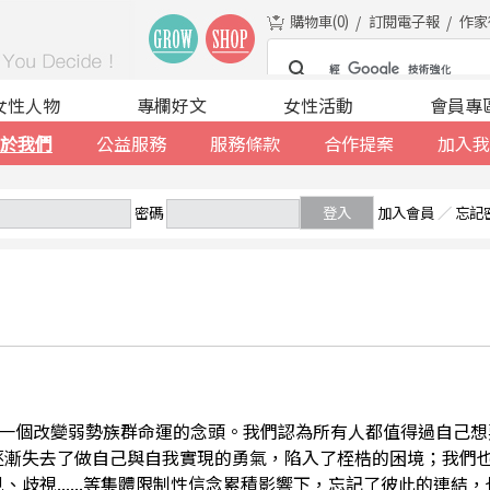
購物車(
0
)
訂閱電子報
作家
女性人物
專欄好文
女性活動
會員專
於我們
公益服務
服務條款
合作提案
加入我
密碼
登入
加入會員
／
忘記
一個改變弱勢族群命運的念頭。我們認為所有人都值得過自己想
逐漸失去了做自己與自我實現的勇氣，陷入了桎梏的困境；我們
、歧視......等集體限制性信念累積影響下，忘記了彼此的連結