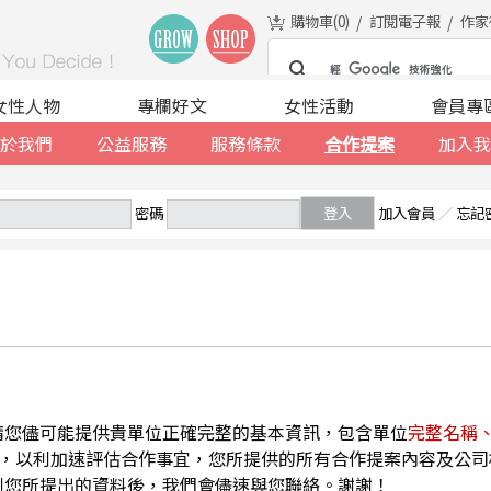
購物車(
0
)
訂閱電子報
作家
女性人物
專欄好文
女性活動
會員專
於我們
公益服務
服務條款
合作提案
加入我
密碼
登入
加入會員
／
忘記
請您儘可能提供貴單位正確完整的基本資訊，包含單位
完整名稱
，以利加速評估合作事宜，您所提供的所有合作提案內容及公司
到您所提出的資料後，我們會儘速與您聯絡。謝謝！