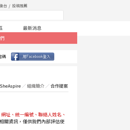
後台
投稿推薦
區
最新消息
們
密碼
SheAspire
／
組織簡介
／
合作提案
、網址、統一編號、聯絡人姓名、
相關資訊，僅供我們內部評估使