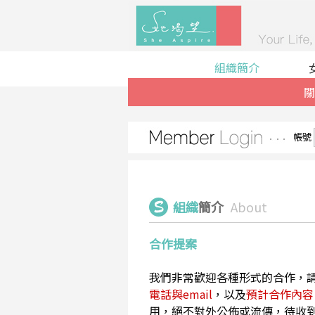
組織簡介
關
帳號
組織
簡介
About
合作提案
我們非常歡迎各種形式的合作，
電話與email
，以及
預計合作內容
用，絕不對外公佈或流傳，待收