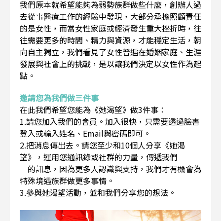
我們原本就希望能夠為弱勢族群做些什麼，創辦人過
去從事醫療工作的經驗中發現，大部分承擔照顧責任
的是女性，而當女性家庭或經濟發生重大挫折時，往
往需要更多的時間、精力與資源，才能穩定生活，朝
向自主獨立，我們看見了女性普遍在婚姻家庭、生涯
發展與社會上的挑戰，是以讓我們決定以女性作為起
點。
邀請您為我們做三件事
在此我們希望您能為《她渴望》做3件事：
1.請您加入我們的會員。加入很快，只需要透過臉書
登入或輸入姓名、Email與密碼即可。
2.把消息傳出去。請您至少和10個人分享《她渴
望》，運用您通訊錄或社群的力量，傳遞我們
的訊息，因為更多人認識與支持，我們才有機會為
特殊境遇族群做更多事情。
3.參與她渴望活動，並和我們分享您的想法。