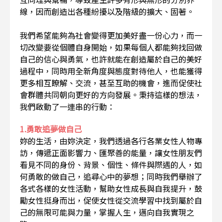
線，因而創造出各種紛擾以及階級的擴大、固著。
我們希望能夠為社會變得更加美好盡一份心力，而一
切改變要從個體自身開始，如果每個人都能夠找回做
自己的信心與勇氣，也許就能在創造屬於自己的美好
過程中，同時用全新角度與態度對待他人，也能獲得
更多相互瞭解、交流，甚至互助的機會，進而促使社
會群體共同朝向更好的方向發展。秉持這樣的想法，
我們啟動了一連串的行動：
1.勇敢追夢做自己
妳的生活，由妳決定，我們透過各行各業女性人物專
訪，傳遞正面影響力、匯聚善的能量，讓女性朋友們
看見不同的身份、背景、個性、條件與際遇的人，如
何勇敢的做自己，追尋心中的夢想；同時我們舉辦了
各式各樣的女性活動，幫助女性成長與自我提升，鼓
勵女性挺身而出，促使女性從交流學習中找到屬於自
己的無限可能與力量，掌握人生，邁向自我實現之