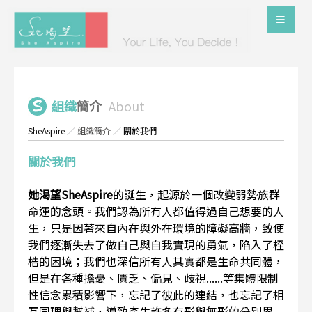
組織
簡介
About
SheAspire
／
組織簡介
／
關於我們
關於我們
她渴望SheAspire
的誕生，起源於一個改變弱勢族群
命運的念頭。我們認為所有人都值得過自己想要的人
生，只是因著來自內在與外在環境的障礙高牆，致使
我們逐漸失去了做自己與自我實現的勇氣，陷入了桎
梏的困境；我們也深信所有人其實都是生命共同體，
但是在各種擔憂、匱乏、偏見、歧視......等集體限制
性信念累積影響下，忘記了彼此的連結，也忘記了相
互同理與幫補，導致產生許多有形與無形的分別界