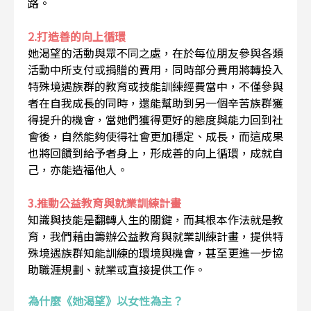
路。
2.打造善的向上循環
她渴望的活動與眾不同之處，在於每位朋友參與各類
活動中所支付或捐贈的費用，同時部分費用將轉投入
特殊境遇族群的教育或技能訓練經費當中，不僅參與
者在自我成長的同時，還能幫助到另一個辛苦族群獲
得提升的機會，當她們獲得更好的態度與能力回到社
會後，自然能夠使得社會更加穩定、成長，而這成果
也將回饋到給予者身上，形成善的向上循環，成就自
己，亦能造福他人。
3.推動公益教育與就業訓練計畫
知識與技能是翻轉人生的關鍵，而其根本作法就是教
育，我們藉由籌辦公益教育與就業訓練計畫，提供特
殊境遇族群知能訓練的環境與機會，甚至更進一步協
助職涯規劃、就業或直接提供工作。
為什麼《她渴望》以女性為主？