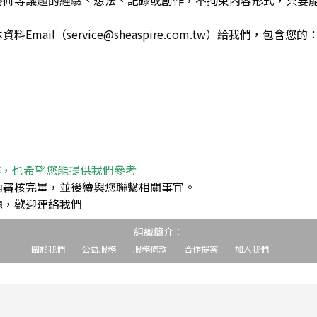
藝術等議題的經驗、想法、記錄或創作，不拘束內容形式，只要
ail（service@sheaspire.com.tw）給我們，包含您的
作，也希望您能提供我們參考
內審核完畢，並後續與您聯繫相關事宜。
題，歡迎連絡我們
組織簡介：
關於我們
公益服務
服務條款
合作提案
加入我們