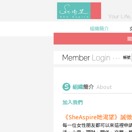
組織簡介
關
帳號
組織
簡介
About
加入我們
《SheAspire她渴望》
每一位女性朋友都可以來這裡申