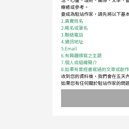
活、心靈、理財、關係、文學、
療癒或參考。
要成為駐站作家，請先將以下基本資料Em
1.真實姓名
2.暱名或筆名
3.聯絡電話
4.通訊地址
5.Email
6.有興趣撰寫之主題
7.個人或組織簡介
8.如果有曾經書寫過的文章或創
收到您的資料後，我們會在五天
如果您有任何關於駐站作家的問