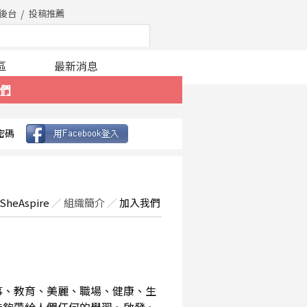
後台
投稿推薦
區
最新消息
們
密碼
SheAspire
／
組織簡介
／
加入我們
事、教育、美麗、職場、健康、生