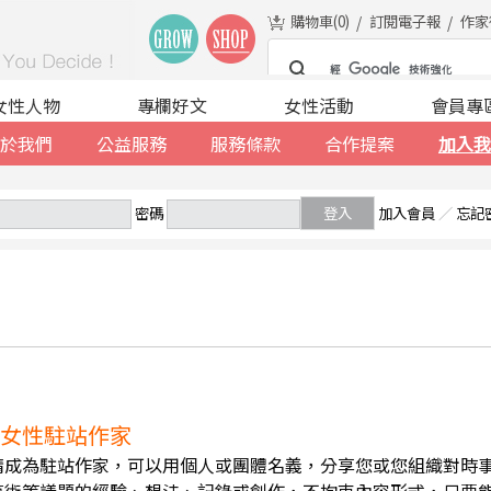
購物車(
0
)
訂閱電子報
作家
女性人物
專欄好文
女性活動
會員專
於我們
公益服務
服務條款
合作提案
加入我
密碼
登入
加入會員
／
忘記
誠徵女性駐站作家
請成為駐站作家，可以用個人或團體名義，分享您或您組織對時