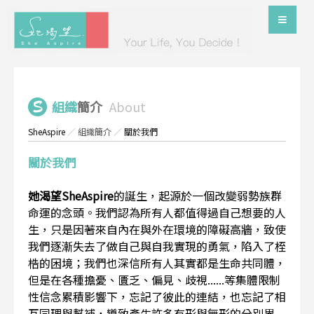
組織
簡介
About
SheAspire
／
組織簡介
／
關於我們
關於我們
她渴望SheAspire
的誕生，起源於一個改變弱勢族群
命運的念頭。我們認為所有人都值得過自己想要的人
生，只是因著來自內在與外在環境的障礙高牆，致使
我們逐漸失去了做自己與自我實現的勇氣，陷入了桎
梏的困境；我們也深信所有人其實都是生命共同體，
但是在各種擔憂、匱乏、偏見、歧視......等集體限制
性信念累積影響下，忘記了彼此的連結，也忘記了相
互同理與幫補，導致產生許多有形與無形的分別界