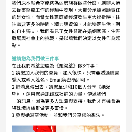
我們原本就希望能夠為弱勢族群做些什麼，創辦人過
去從事醫療工作的經驗中發現，大部分承擔照顧責任
的是女性，而當女性家庭或經濟發生重大挫折時，往
往需要更多的時間、精力與資源，才能穩定生活，朝
向自主獨立，我們看見了女性普遍在婚姻家庭、生涯
發展與社會上的挑戰，是以讓我們決定以女性作為起
點。
邀請您為我們做三件事
在此我們希望您能為《她渴望》做3件事：
1.請您加入我們的會員。加入很快，只需要透過臉書
登入或輸入姓名、Email與密碼即可。
2.把消息傳出去。請您至少和10個人分享《她渴
望》，運用您通訊錄或社群的力量，傳遞我們
的訊息，因為更多人認識與支持，我們才有機會為
特殊境遇族群做更多事情。
3.參與她渴望活動，並和我們分享您的想法。