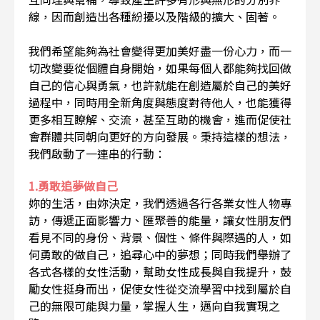
線，因而創造出各種紛擾以及階級的擴大、固著。
我們希望能夠為社會變得更加美好盡一份心力，而一
切改變要從個體自身開始，如果每個人都能夠找回做
自己的信心與勇氣，也許就能在創造屬於自己的美好
過程中，同時用全新角度與態度對待他人，也能獲得
更多相互瞭解、交流，甚至互助的機會，進而促使社
會群體共同朝向更好的方向發展。秉持這樣的想法，
我們啟動了一連串的行動：
1.勇敢追夢做自己
妳的生活，由妳決定，我們透過各行各業女性人物專
訪，傳遞正面影響力、匯聚善的能量，讓女性朋友們
看見不同的身份、背景、個性、條件與際遇的人，如
何勇敢的做自己，追尋心中的夢想；同時我們舉辦了
各式各樣的女性活動，幫助女性成長與自我提升，鼓
勵女性挺身而出，促使女性從交流學習中找到屬於自
己的無限可能與力量，掌握人生，邁向自我實現之