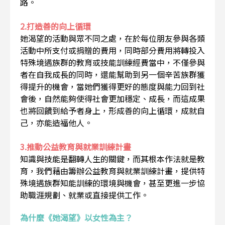
路。
2.打造善的向上循環
她渴望的活動與眾不同之處，在於每位朋友參與各類
活動中所支付或捐贈的費用，同時部分費用將轉投入
特殊境遇族群的教育或技能訓練經費當中，不僅參與
者在自我成長的同時，還能幫助到另一個辛苦族群獲
得提升的機會，當她們獲得更好的態度與能力回到社
會後，自然能夠使得社會更加穩定、成長，而這成果
也將回饋到給予者身上，形成善的向上循環，成就自
己，亦能造福他人。
3.推動公益教育與就業訓練計畫
知識與技能是翻轉人生的關鍵，而其根本作法就是教
育，我們藉由籌辦公益教育與就業訓練計畫，提供特
殊境遇族群知能訓練的環境與機會，甚至更進一步協
助職涯規劃、就業或直接提供工作。
為什麼《她渴望》以女性為主？