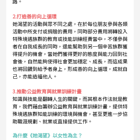
路。
2.打造善的向上循環
她渴望的活動與眾不同之處，在於每位朋友參與各類
活動中所支付或捐贈的費用，同時部分費用將轉投入
特殊境遇族群的教育或技能訓練經費當中，不僅參與
者在自我成長的同時，還能幫助到另一個辛苦族群獲
得提升的機會，當她們獲得更好的態度與能力回到社
會後，自然能夠使得社會更加穩定、成長，而這成果
也將回饋到給予者身上，形成善的向上循環，成就自
己，亦能造福他人。
3.推動公益教育與就業訓練計畫
知識與技能是翻轉人生的關鍵，而其根本作法就是教
育，我們藉由籌辦公益教育與就業訓練計畫，提供特
殊境遇族群知能訓練的環境與機會，甚至更進一步協
助職涯規劃、就業或直接提供工作。
為什麼《她渴望》以女性為主？