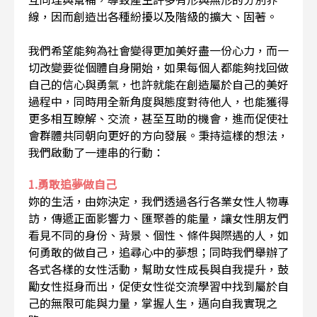
線，因而創造出各種紛擾以及階級的擴大、固著。
我們希望能夠為社會變得更加美好盡一份心力，而一
切改變要從個體自身開始，如果每個人都能夠找回做
自己的信心與勇氣，也許就能在創造屬於自己的美好
過程中，同時用全新角度與態度對待他人，也能獲得
更多相互瞭解、交流，甚至互助的機會，進而促使社
會群體共同朝向更好的方向發展。秉持這樣的想法，
我們啟動了一連串的行動：
1.勇敢追夢做自己
妳的生活，由妳決定，我們透過各行各業女性人物專
訪，傳遞正面影響力、匯聚善的能量，讓女性朋友們
看見不同的身份、背景、個性、條件與際遇的人，如
何勇敢的做自己，追尋心中的夢想；同時我們舉辦了
各式各樣的女性活動，幫助女性成長與自我提升，鼓
勵女性挺身而出，促使女性從交流學習中找到屬於自
己的無限可能與力量，掌握人生，邁向自我實現之