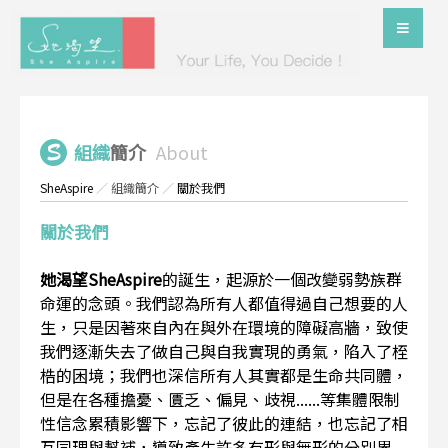
組織
簡介
About
SheAspire
／
組織簡介
／
關於我們
關於我們
她渴望SheAspire
的誕生，起源於一個改變弱勢族群
命運的念頭。我們認為所有人都值得過自己想要的人
生，只是因著來自內在與外在環境的障礙高牆，致使
我們逐漸失去了做自己與自我實現的勇氣，陷入了桎
梏的困境；我們也深信所有人其實都是生命共同體，
但是在各種擔憂、匱乏、偏見、歧視......等集體限制
性信念累積影響下，忘記了彼此的連結，也忘記了相
互同理與幫補，導致產生許多有形與無形的分別界