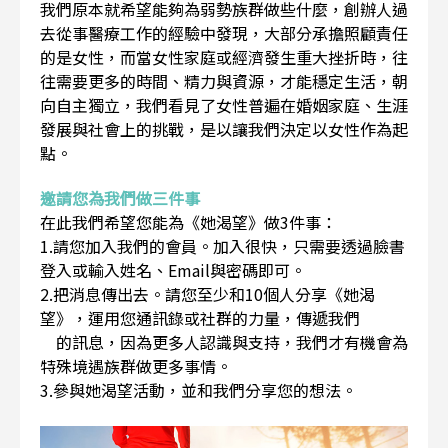
我們原本就希望能夠為弱勢族群做些什麼，創辦人過
去從事醫療工作的經驗中發現，大部分承擔照顧責任
的是女性，而當女性家庭或經濟發生重大挫折時，往
往需要更多的時間、精力與資源，才能穩定生活，朝
向自主獨立，我們看見了女性普遍在婚姻家庭、生涯
發展與社會上的挑戰，是以讓我們決定以女性作為起
點。
邀請您為我們做三件事
在此我們希望您能為《她渴望》做3件事：
1.請您加入我們的會員。加入很快，只需要透過臉書
登入或輸入姓名、Email與密碼即可。
2.把消息傳出去。請您至少和10個人分享《她渴
望》，運用您通訊錄或社群的力量，傳遞我們
的訊息，因為更多人認識與支持，我們才有機會為
特殊境遇族群做更多事情。
3.參與她渴望活動，並和我們分享您的想法。