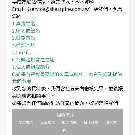
要成為駐站作家，請先將以下基本資料
Email（service@sheaspire.com.tw）給我們，包含
您的：
1.真實姓名
2.暱名或筆名
3.聯絡電話
4.通訊地址
5.Email
6.有興趣撰寫之主題
7.個人或組織簡介
8.如果有曾經書寫過的文章或創作，也希望您能提供
我們參考
收到您的資料後，我們會在五天內審核完畢，並後續
與您聯繫相關事宜。
如果您有任何關於駐站作家的問題，歡迎連絡我們
組織簡介：
關於我們
公益服務
服務條款
合作提案
加入我
們