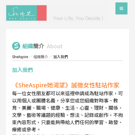
組織
簡介
About
SheAspire
／
組織簡介
／
加入我們
加入我們
《SheAspire她渴望》誠徵女性駐站作家
每一位女性朋友都可以來這裡申請成為駐站作家，可
以用個人或團體名義，分享您或您組織對時事、教
育、美麗、職場、健康、生活、心靈、理財、關係、
文學、藝術等議題的經驗、想法、記錄或創作，不拘
束內容形式，只要能夠帶給人們任何的學習、啟發、
療癒或參考。