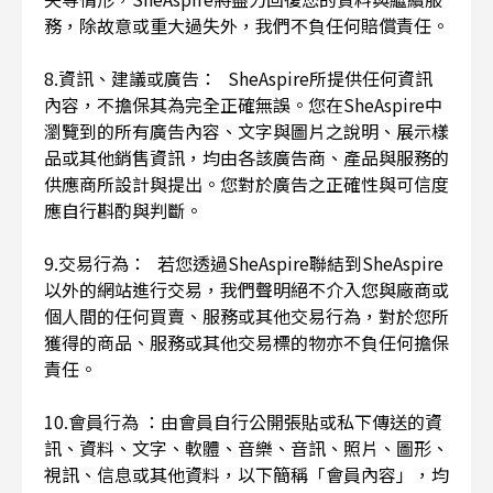
務，除故意或重大過失外，我們不負任何賠償責任。
8.資訊、建議或廣告： SheAspire所提供任何資訊
內容，不擔保其為完全正確無誤。您在SheAspire中
瀏覽到的所有廣告內容、文字與圖片之說明、展示樣
品或其他銷售資訊，均由各該廣告商、產品與服務的
供應商所設計與提出。您對於廣告之正確性與可信度
應自行斟酌與判斷。
9.交易行為： 若您透過SheAspire聯結到SheAspire
以外的網站進行交易，我們聲明絕不介入您與廠商或
個人間的任何買賣、服務或其他交易行為，對於您所
獲得的商品、服務或其他交易標的物亦不負任何擔保
責任。
10.會員行為 ：由會員自行公開張貼或私下傳送的資
訊、資料、文字、軟體、音樂、音訊、照片、圖形、
視訊、信息或其他資料，以下簡稱「會員內容」，均