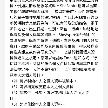
料，例如註冊或結帳等資料。SheAspire也可以從商
業夥伴處取得個人資料。 當您註冊時，我們會需要
您的電子郵件地址與設定密碼，而您若有購買行為或
參與活動等其他行為時，可能會問及您的姓名、電子
郵件地址、出生日期、性別、職位、行業、聯絡地址
與電話及個人興趣等資料。 SheAspire於行銷目的
或法令許可範圍內蒐集、傳遞、處理及利用個人各項
資料，啟妍有限公司及其所屬相關事業，得以發送宣
傳推廣訊息或作為研究分析。 2.基於我國個人資
料保護法之規定，您可以電話或Email通知方式，行
使以下權利，除基於符合個人資料保護法與其它相關
法律規定外，我們不會拒絕： （1）查詢或請求閱
覽本人之個人資料。
（2）請求製給本人之個人資料複製本。
（3）請求補充或更正本人之個人資料。
（4）請求停止蒐集、處理或利用本人之個人資
料。
（5）請求刪除本人之個人資料。