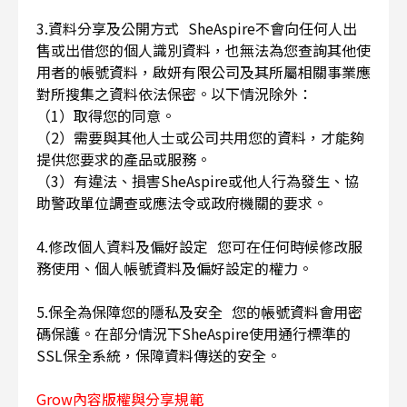
3.資料分享及公開方式 SheAspire不會向任何人出
售或出借您的個人識別資料，也無法為您查詢其他使
用者的帳號資料，啟妍有限公司及其所屬相關事業應
對所搜集之資料依法保密。以下情況除外：
（1）取得您的同意。
（2）需要與其他人士或公司共用您的資料，才能夠
提供您要求的產品或服務。
（3）有違法、損害SheAspire或他人行為發生、協
助警政單位調查或應法令或政府機關的要求。
4.修改個人資料及偏好設定 您可在任何時候修改服
務使用、個人帳號資料及偏好設定的權力。
5.保全為保障您的隱私及安全 您的帳號資料會用密
碼保護。在部分情況下SheAspire使用通行標準的
SSL保全系統，保障資料傳送的安全。
Grow內容版權與分享規範