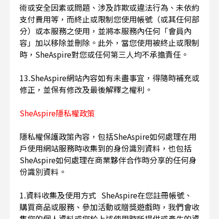
術或安全因素或問題、涉及詐欺或違法行為、未依約
支付費用等，而終止或限制您使用帳號（或其任何部
分）或本服務之使用，並將本服務內任何「會員內
容」加以移除並刪除。此外，當您使用被終止或限制
時，SheAspire對您或任何第三人均不承擔責任。
13.SheAspire網站內容如有未盡事宜，得隨時補充或
修正，並保有修改及最後解釋之權利。
SheAspire隱私權政策
隱私權保護政策內容，包括SheAspire如何處理在用
戶使用網站服務時收集到的身份識別資料，也包括
SheAspire如何處理在商業夥伴合作時分享的任何身
份識別資料。
1.資料收集及使用方式 SheAspire在您註冊帳號、
購買商品或服務、參加活動或贈獎遊戲時，我們會收
集您的個人資料或您於上述使用時所提供或產生的資