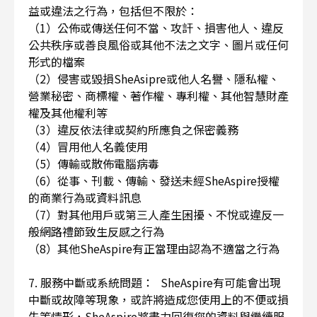
益或違法之行為，包括但不限於：
（1）公佈或傳送任何不當、攻訐、損害他人、違反
公共秩序或善良風俗或其他不法之文字、圖片或任何
形式的檔案
（2）侵害或毀損SheAsipre或他人名譽、隱私權、
營業秘密、商標權、著作權、專利權、其他智慧財產
權及其他權利等
（3）違反依法律或契約所應負之保密義務
（4）冒用他人名義使用
（5）傳輸或散佈電腦病毒
（6）從事、刊載、傳輸、發送未經SheAspire授權
的商業行為或資料訊息
（7）對其他用戶或第三人產生困擾、不悅或違反一
般網路禮節致生反感之行為
（8）其他SheAspire有正當理由認為不適當之行為
7. 服務中斷或系統問題： SheAspire有可能會出現
中斷或故障等現象，或許將造成您使用上的不便或損
失等情形，SheAspire將盡力回復您的資料與繼續服