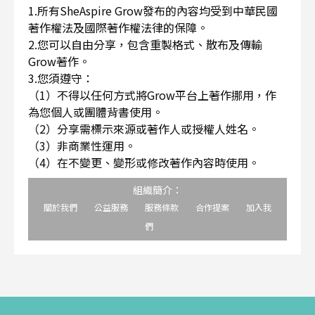
1.所有SheAspire Grow發布的內容均受到中華民國
著作權法及國際著作權法律的保障。
2.您可以自由分享，包含重製格式、散布及傳輸
Grow著作。
3.您須遵守：
（1）不得以任何方式將Grow平台上著作挪用，作
為您個人或團體背書使用。
（2）分享需標示來源或著作人或授權人姓名。
（3）非商業性運用。
（4）在不變更、變形或修改著作內容時使用。
組織簡介：
關於我們
公益服務
服務條款
合作提案
加入我
們