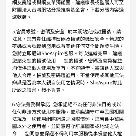
網友餽贈或與網友單獨碰面，建議家長或監護人可至
財團法人台灣網站分級推廣基金會，下載分級內容過
濾軟體。
5.會員帳號、密碼及安全 於本網站完成註冊後，請
注意，您有責任維持密碼及帳號的機密安全。若您的
密碼或帳號遭到盜用或有其他任何安全問題發生時，
您將立即通知SheAspire客服。每次連線完畢，建議
您結束您的帳號使用。 您的帳號、密碼及會員權益
均僅供您個人使用及享有，不得轉借、轉讓他人或與
他人合用。帳號及密碼遭盜用、不當使用或其他無法
辯識是否為本人親自使用之情況時，SheAspire對此
所致之損害，概不負責。
6.守法義務與承諾 您承諾絕不為任何非法目的或以
任何非法方式使用本服務，並承諾遵守中華民國相關
法規及一切使用網際網路之國際慣例。您若係中華民
國以外之使用者，並同意遵守所屬國家或地域之法
令。 您同意並保證不得利用本服務從事侵害他人權