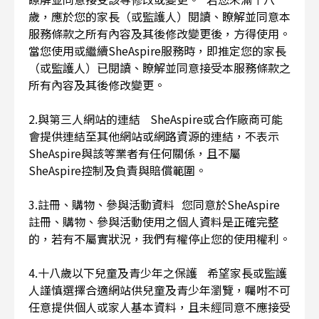
歲，應於您的家長（或監護人）閱讀、瞭解並同意本
服務條款之所有內容及其後修改變更後，方得使用。
當您使用或繼續SheAspire服務時，即推定您的家長
（或監護人）已閱讀、瞭解並同意接受本服務條款之
所有內容及其後修改變更。
2.與第三人網站的連結 SheAspire或合作廠商可能
會提供連結至其他網站或網路資源的連結，不表示
SheAspire與該等業者有任何關係，且不屬
SheAspire控制及負責與賠償範圍。
3.註冊、購物、參與活動資料 您同意於SheAspire
註冊、購物、參與活動使用之個人資料是正確完整
的，若有不屬實狀況，我們有權停止您的使用權利。
4.十八歲以下兒童及青少年之保護 希望家長或監護
人謹慎選擇合適網站供兒童及青少年瀏覽，囑咐不可
任意提供個人或家人基本資料，且未經同意不應接受