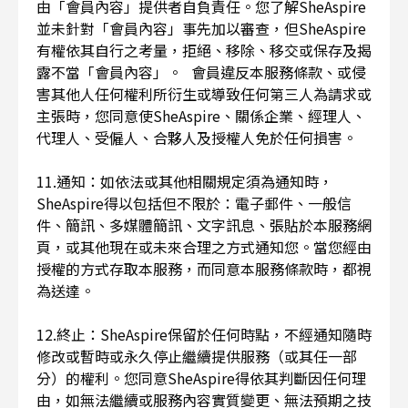
由「會員內容」提供者自負責任。您了解SheAspire
並未針對「會員內容」事先加以審查，但SheAspire
有權依其自行之考量，拒絕、移除、移交或保存及揭
露不當「會員內容」。 會員違反本服務條款、或侵
害其他人任何權利所衍生或導致任何第三人為請求或
主張時，您同意使SheAspire、關係企業、經理人、
代理人、受僱人、合夥人及授權人免於任何損害。
11.通知：如依法或其他相關規定須為通知時，
SheAspire得以包括但不限於：電子郵件、一般信
件、簡訊、多媒體簡訊、文字訊息、張貼於本服務網
頁，或其他現在或未來合理之方式通知您。當您經由
授權的方式存取本服務，而同意本服務條款時，都視
為送達。
12.終止：SheAspire保留於任何時點，不經通知隨時
修改或暫時或永久停止繼續提供服務（或其任一部
分）的權利。您同意SheAspire得依其判斷因任何理
由，如無法繼續或服務內容實質變更、無法預期之技