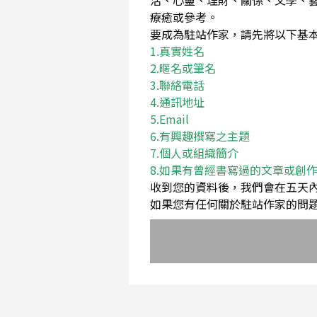
活、心靈、理財、關係、文學、
療癒或參考。
要成為駐站作家，請先將以下基本資料Em
1.真實姓名
2.暱名或筆名
3.聯絡電話
4.通訊地址
5.Email
6.有興趣撰寫之主題
7.個人或組織簡介
8.如果有曾經書寫過的文章或創
收到您的資料後，我們會在五天
如果您有任何關於駐站作家的問