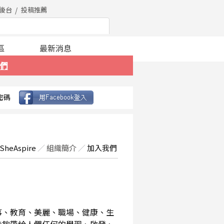
後台
投稿推薦
區
最新消息
們
密碼
SheAspire
／
組織簡介
／
加入我們
事、教育、美麗、職場、健康、生