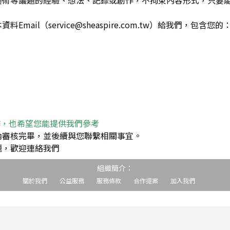
藝術等議題的經驗、想法、記錄或創作，不拘束內容形式，只要
ail（service@sheaspire.com.tw）給我們，包含您的
作，也希望您能提供我們參考
內審核完畢，並後續與您聯繫相關事宜。
題，歡迎連絡我們
組織簡介：
關於我們
公益服務
服務條款
合作提案
加入我們