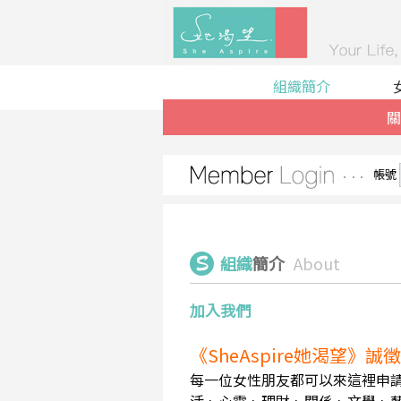
組織簡介
關
帳號
組織
簡介
About
加入我們
《SheAspire她渴望》
每一位女性朋友都可以來這裡申