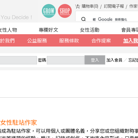
購物車(
0
)
訂閱電子報
作家
女性人物
專欄好文
女性活動
會員專
於我們
公益服務
服務條款
合作提案
加入我
密碼
登入
加入會員
／
忘記
誠徵女性駐站作家
請成為駐站作家，可以用個人或團體名義，分享您或您組織對時