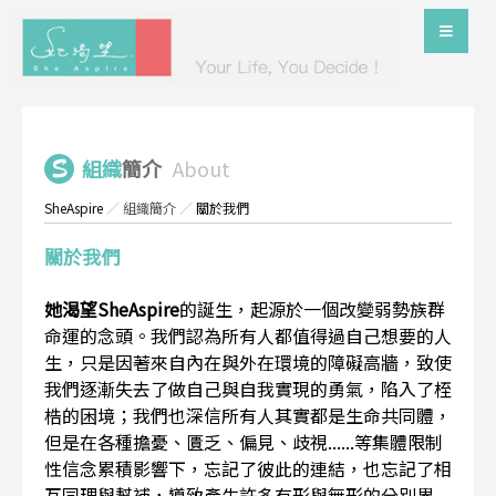
組織
簡介
About
SheAspire
／
組織簡介
／
關於我們
關於我們
她渴望SheAspire
的誕生，起源於一個改變弱勢族群
命運的念頭。我們認為所有人都值得過自己想要的人
生，只是因著來自內在與外在環境的障礙高牆，致使
我們逐漸失去了做自己與自我實現的勇氣，陷入了桎
梏的困境；我們也深信所有人其實都是生命共同體，
但是在各種擔憂、匱乏、偏見、歧視......等集體限制
性信念累積影響下，忘記了彼此的連結，也忘記了相
互同理與幫補，導致產生許多有形與無形的分別界