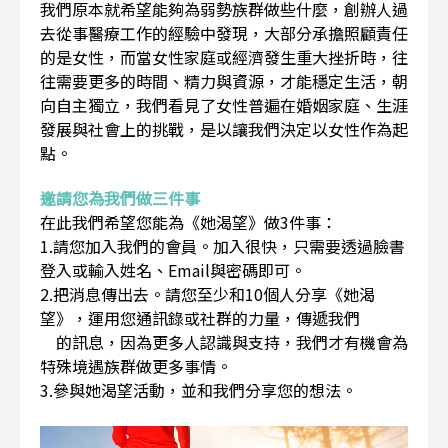
我們原本就希望能夠為弱勢族群做些什麼，創辦人過
去從事醫療工作的經驗中發現，大部分承擔照顧責任
的是女性，而當女性家庭或經濟發生重大挫折時，往
往需要更多的時間、精力與資源，才能穩定生活，朝
向自主獨立，我們看見了女性普遍在婚姻家庭、生涯
發展與社會上的挑戰，是以讓我們決定以女性作為起
點。
邀請您為我們做三件事
在此我們希望您能為《她渴望》做3件事：
1.請您加入我們的會員。加入很快，只需要透過臉書
登入或輸入姓名、Email與密碼即可。
2.把消息傳出去。請您至少和10個人分享《她渴
望》，運用您通訊錄或社群的力量，傳遞我們
的訊息，因為更多人認識與支持，我們才有機會為
特殊境遇族群做更多事情。
3.參與她渴望活動，並和我們分享您的想法。