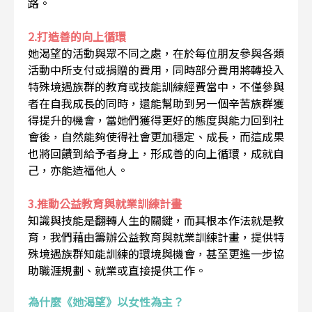
路。
2.打造善的向上循環
她渴望的活動與眾不同之處，在於每位朋友參與各類
活動中所支付或捐贈的費用，同時部分費用將轉投入
特殊境遇族群的教育或技能訓練經費當中，不僅參與
者在自我成長的同時，還能幫助到另一個辛苦族群獲
得提升的機會，當她們獲得更好的態度與能力回到社
會後，自然能夠使得社會更加穩定、成長，而這成果
也將回饋到給予者身上，形成善的向上循環，成就自
己，亦能造福他人。
3.推動公益教育與就業訓練計畫
知識與技能是翻轉人生的關鍵，而其根本作法就是教
育，我們藉由籌辦公益教育與就業訓練計畫，提供特
殊境遇族群知能訓練的環境與機會，甚至更進一步協
助職涯規劃、就業或直接提供工作。
為什麼《她渴望》以女性為主？