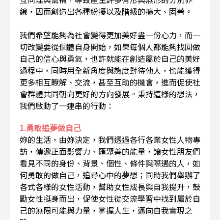
線，因而創造出各種紛擾以及階級的擴大、固著。
我們希望能夠為社會變得更加美好盡一份心力，而一
切改變要從個體自身開始，如果每個人都能夠找回做
自己的信心與勇氣，也許就能在創造屬於自己的美好
過程中，同時用全新角度與態度對待他人，也能獲得
更多相互瞭解、交流，甚至互助的機會，進而促使社
會群體共同朝向更好的方向發展。秉持這樣的想法，
我們啟動了一連串的行動：
1.勇敢追夢做自己
妳的生活，由妳決定，我們透過各行各業女性人物專
訪，傳遞正面影響力、匯聚善的能量，讓女性朋友們
看見不同的身份、背景、個性、條件與際遇的人，如
何勇敢的做自己，追尋心中的夢想；同時我們舉辦了
各式各樣的女性活動，幫助女性成長與自我提升，鼓
勵女性挺身而出，促使女性從交流學習中找到屬於自
己的無限可能與力量，掌握人生，邁向自我實現之