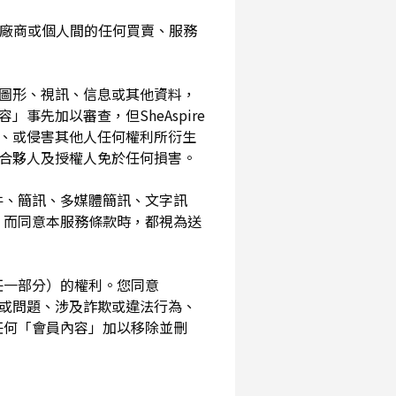
入您與廠商或個人間的任何買賣、服務
、圖形、視訊、信息或其他資料，
事先加以審查，但SheAspire
、或侵害其他人任何權利所衍生
、合夥人及授權人免於任何損害。
信件、簡訊、多媒體簡訊、文字訊
，而同意本服務條款時，都視為送
其任一部分）的權利。您同意
素或問題、涉及詐欺或違法行為、
任何「會員內容」加以移除並刪