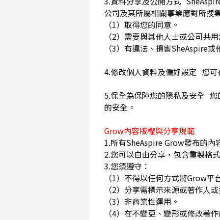
3.資料分享及公開方式 SheA
公司及其所屬相關事業應對所搜
（1）取得您的同意。
（2）需要與其他人士或公司共
（3）有違法、損害SheAspi
4.修改個人資料及偏好設定 您
5.保全為保障您的隱私及安全 您
的安全。
Grow內容版權與分享規範
1.所有SheAspire Gro
2.您可以自由分享，包含重製格式
3.您須遵守：
（1）不得以任何方式將Grow
（2）分享需標示來源或著作人
（3）非商業性運用。
（4）在不變更、變形或修改著