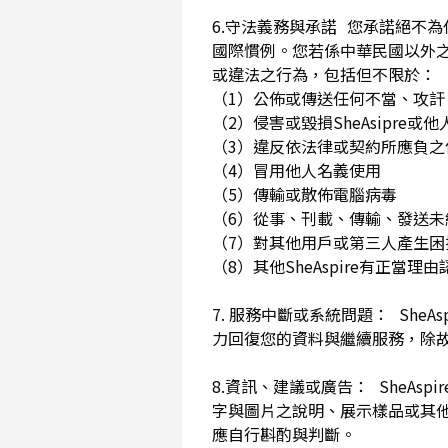
6.守法義務與承諾 您承諾絕不
國際慣例。您若係中華民國以外
或違法之行為，包括但不限於
（1）公佈或傳送任何不當、攻
（2）侵害或毀損SheAsip
（3）違反依法律或契約所應負
（4）冒用他人名義使用
（5）傳輸或散佈電腦病毒
（6）從事、刊載、傳輸、發送未經
（7）對其他用戶或第三人產生
（8）其他SheAspire有正當
7. 服務中斷或系統問題： She
力回復您的資料與繼續服務，除
8.資訊、建議或廣告： SheAs
字與圖片之說明、展示樣品或其
應自行斟酌與判斷。