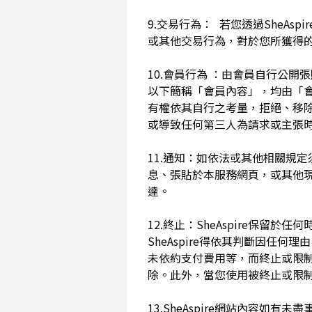
9.交易行為： 若您透過SheAs
或其他交易行為，對於您所獲得
10.會員行為 ：由會員自行公
以下簡稱「會員內容」，均由「會員內
有權依其自行之考量，拒絕、移
或導致任何第三人為請求或主張時
11.通知：如依法或其他相關規定
息、張貼於本服務網頁，或其他
達。
12.終止：SheAspire保
SheAspire得依其判斷因
未依約支付費用等，而終止或限
除。此外，當您使用被終止或限制時
13.SheAspire網站內容