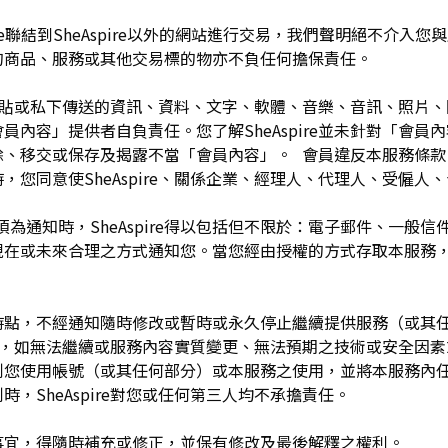
pire聯結到SheAspire以外的網站進行交易，我們聲明絕不介
的商品、服務或其他交易標的物亦不負任何擔保責任。
開張貼或私下傳送的資訊、資料、文字、軟體、音樂、音訊、照片
容」提供者自負責任。您了解SheAspire並未針對「會員內容」
除、移交或保存及揭露不當「會員內容」。 會員違反本服務條款
，您同意使SheAspire、關係企業、經理人、代理人、受僱人
須為通知時，SheAspire得以包括但不限於：電子郵件、一般
現在或未來合理之方式通知您。當您經由授權的方式存取本服務
留於任何時點，不經通知隨時修改或暫時或永久停止繼續提供服務（或
任何理由，如無法繼續或服務內容實質變更、無法預期之技術或安全因
制您使用帳號（或其任何部分）或本服務之使用，並將本服務內
，SheAspire對您或任何第三人均不承擔責任。
如有未盡事宜，得隨時補充或修正，並保有修改及最後解釋之權利。