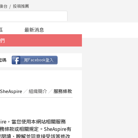
後台
投稿推薦
區
最新消息
們
密碼
SheAspire
／
組織簡介
／
服務條款
spire，當您使用本網站相關服務
款或相關規定。SheAspire有
已閱讀、瞭解並同意接受該等修改