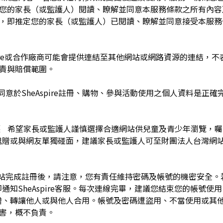
於您的家長（或監護人）閱讀、瞭解並同意本服務條款之所有內容
e服務時，即推定您的家長（或監護人）已閱讀、瞭解並同意接受本服
pire或合作廠商可能會提供連結至其他網站或網路資源的連結，不表示
及負責與賠償範圍。
同意於SheAspire註冊、購物、參與活動使用之個人資料是正
護 希望家長或監護人謹慎選擇合適網站供兒童及青少年瀏覽，
餽贈或與網友單獨碰面，建議家長或監護人可至財團法人台灣網
網站完成註冊後，請注意，您有責任維持密碼及帳號的機密安全
通知SheAspire客服。每次連線完畢，建議您結束您的帳號使
借、轉讓他人或與他人合用。帳號及密碼遭盜用、不當使用或其
之損害，概不負責。