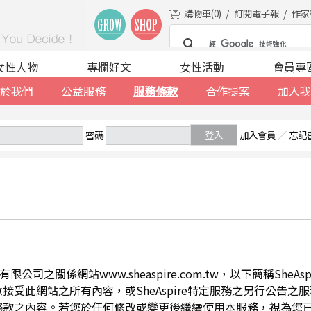
購物車(
0
)
訂閱電子報
作家
女性人物
專欄好文
女性活動
會員專
於我們
公益服務
服務條款
合作提案
加入我
密碼
登入
加入會員
／
忘記
公司之關係網站www.sheaspire.com.tw，以下簡稱SheA
此網站之所有內容，或SheAspire特定服務之另行公告之服務條
條款之內容。若您於任何修改或變更後繼續使用本服務，視為您