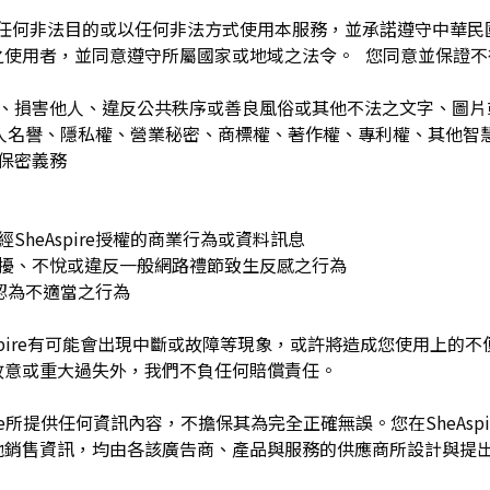
為任何非法目的或以任何非法方式使用本服務，並承諾遵守中華
之使用者，並同意遵守所屬國家或地域之法令。 您同意並保證不
：
訐、損害他人、違反公共秩序或善良風俗或其他不法之文字、圖
re或他人名譽、隱私權、營業秘密、商標權、著作權、專利權、其他
之保密義務
SheAspire授權的商業行為或資料訊息
困擾、不悅或違反一般網路禮節致生反感之行為
理由認為不適當之行為
Aspire有可能會出現中斷或故障等現象，或許將造成您使用上的不便或
故意或重大過失外，我們不負任何賠償責任。
pire所提供任何資訊內容，不擔保其為完全正確無誤。您在SheAs
他銷售資訊，均由各該廣告商、產品與服務的供應商所設計與提