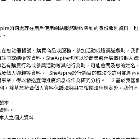
pire如何處理在用戶使用網站服務時收集到的身份識別資料，也包括
料。
spire在您註冊帳號、購買商品或服務、參加活動或贈獎遊戲時，
註冊或結帳等資料。SheAspire也可以從商業夥伴處取得個人
您若有購買行為或參與活動等其他行為時，可能會問及您的姓名
及個人興趣等資料。 SheAspire於行銷目的或法令許可範圍
關事業，得以發送宣傳推廣訊息或作為研究分析。 2.基於我國
下權利，除基於符合個人資料保護法與其它相關法律規定外，我們不
複製本。
人資料。
用本人之個人資料。