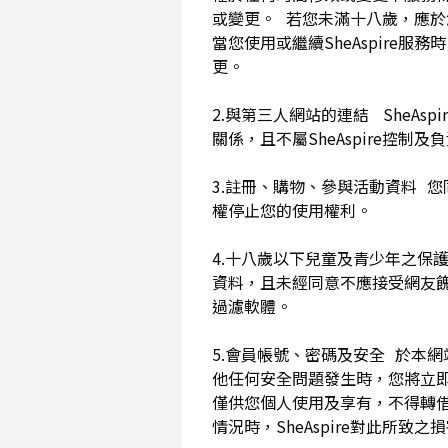
或變更。 若您未滿十八歲，應
當您使用或繼續SheAspir
更。
2.與第三人網站的連結 SheAs
關係，且不屬SheAspire控制
3.註冊、購物、參與活動資料 您
權停止您的使用權利。
4.十八歲以下兒童及青少年之保
資料，且未經同意不應接受網友
過濾軟體。
5.會員帳號、密碼及安全 於本
他任何安全問題發生時，您將立即
僅供您個人使用及享有，不得轉
情況時，SheAspire對此所致