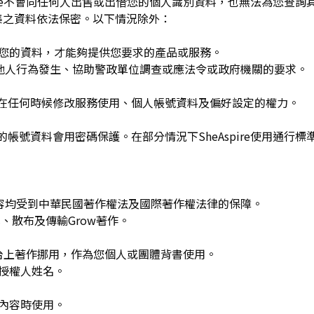
spire不會向任何人出售或出借您的個人識別資料，也無法為您查
集之資料依法保密。以下情況除外：
用您的資料，才能夠提供您要求的產品或服務。
re或他人行為發生、協助警政單位調查或應法令或政府機關的要求。
可在任何時候修改服務使用、個人帳號資料及偏好設定的權力。
的帳號資料會用密碼保護。在部分情況下SheAspire使用通行標
w發布的內容均受到中華民國著作權法及國際著作權法律的保障。
、散布及傳輸Grow著作。
平台上著作挪用，作為您個人或團體背書使用。
或授權人姓名。
作內容時使用。