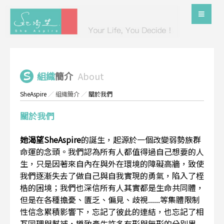
組織
簡介
About
SheAspire
／
組織簡介
／
關於我們
關於我們
她渴望SheAspire
的誕生，起源於一個改變弱勢族群
命運的念頭。我們認為所有人都值得過自己想要的人
生，只是因著來自內在與外在環境的障礙高牆，致使
我們逐漸失去了做自己與自我實現的勇氣，陷入了桎
梏的困境；我們也深信所有人其實都是生命共同體，
但是在各種擔憂、匱乏、偏見、歧視......等集體限制
性信念累積影響下，忘記了彼此的連結，也忘記了相
互同理與幫補，導致產生許多有形與無形的分別界