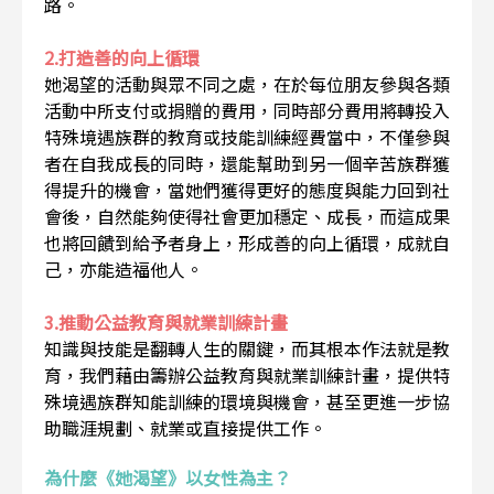
路。
2.打造善的向上循環
她渴望的活動與眾不同之處，在於每位朋友參與各類
活動中所支付或捐贈的費用，同時部分費用將轉投入
特殊境遇族群的教育或技能訓練經費當中，不僅參與
者在自我成長的同時，還能幫助到另一個辛苦族群獲
得提升的機會，當她們獲得更好的態度與能力回到社
會後，自然能夠使得社會更加穩定、成長，而這成果
也將回饋到給予者身上，形成善的向上循環，成就自
己，亦能造福他人。
3.推動公益教育與就業訓練計畫
知識與技能是翻轉人生的關鍵，而其根本作法就是教
育，我們藉由籌辦公益教育與就業訓練計畫，提供特
殊境遇族群知能訓練的環境與機會，甚至更進一步協
助職涯規劃、就業或直接提供工作。
為什麼《她渴望》以女性為主？