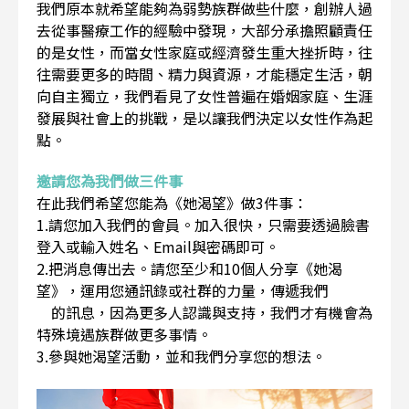
我們原本就希望能夠為弱勢族群做些什麼，創辦人過
去從事醫療工作的經驗中發現，大部分承擔照顧責任
的是女性，而當女性家庭或經濟發生重大挫折時，往
往需要更多的時間、精力與資源，才能穩定生活，朝
向自主獨立，我們看見了女性普遍在婚姻家庭、生涯
發展與社會上的挑戰，是以讓我們決定以女性作為起
點。
邀請您為我們做三件事
在此我們希望您能為《她渴望》做3件事：
1.請您加入我們的會員。加入很快，只需要透過臉書
登入或輸入姓名、Email與密碼即可。
2.把消息傳出去。請您至少和10個人分享《她渴
望》，運用您通訊錄或社群的力量，傳遞我們
的訊息，因為更多人認識與支持，我們才有機會為
特殊境遇族群做更多事情。
3.參與她渴望活動，並和我們分享您的想法。