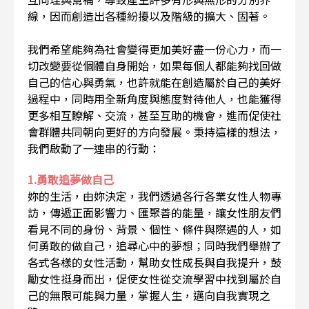
線，因而創造出各種紛擾以及階級的擴大、固著。
我們希望能夠為社會變得更加美好盡一份心力，而一
切改變要從個體自身開始，如果每個人都能夠找回做
自己的信心與勇氣，也許就能在創造屬於自己的美好
過程中，同時用全新角度與態度對待他人，也能獲得
更多相互瞭解、交流，甚至互助的機會，進而促使社
會群體共同朝向更好的方向發展。秉持這樣的想法，
我們啟動了一連串的行動：
1.勇敢追夢做自己
妳的生活，由妳決定，我們透過各行各業女性人物專
訪，傳遞正面影響力、匯聚善的能量，讓女性朋友們
看見不同的身份、背景、個性、條件與際遇的人，如
何勇敢的做自己，追尋心中的夢想；同時我們舉辦了
各式各樣的女性活動，幫助女性成長與自我提升，鼓
勵女性挺身而出，促使女性從交流學習中找到屬於自
己的無限可能與力量，掌握人生，邁向自我實現之