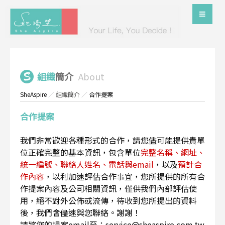
組織
簡介
About
SheAspire
／
組織簡介
／
合作提案
合作提案
我們非常歡迎各種形式的合作，請您儘可能提供貴單
位正確完整的基本資訊，包含單位
完整名稱、網址、
統一編號、聯絡人姓名、電話與email
，以及
預計合
作內容
，以利加速評估合作事宜，您所提供的所有合
作提案內容及公司相關資訊，僅供我們內部評估使
用，絕不對外公佈或流傳，待收到您所提出的資料
後，我們會儘速與您聯絡。謝謝！
請將您的提案email至：service@sheaspire.com.tw