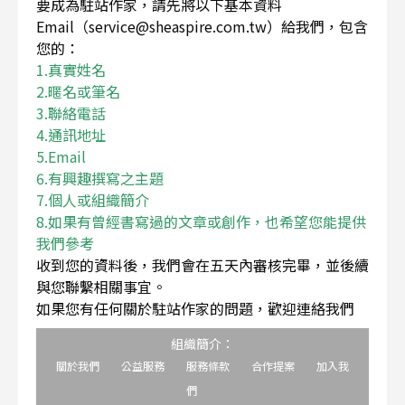
要成為駐站作家，請先將以下基本資料
Email（service@sheaspire.com.tw）給我們，包含
您的：
1.真實姓名
2.暱名或筆名
3.聯絡電話
4.通訊地址
5.Email
6.有興趣撰寫之主題
7.個人或組織簡介
8.如果有曾經書寫過的文章或創作，也希望您能提供
我們參考
收到您的資料後，我們會在五天內審核完畢，並後續
與您聯繫相關事宜。
如果您有任何關於駐站作家的問題，歡迎連絡我們
組織簡介：
關於我們
公益服務
服務條款
合作提案
加入我
們