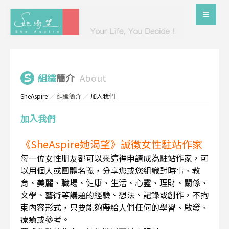
組織
簡介
About
SheAspire
／
組織簡介
／
加入我們
加入我們
《SheAspire她渴望》誠徵女性駐站作家
每一位女性朋友都可以來這裡申請成為駐站作家，可
以用個人或團體名義，分享您或您組織對時事、教
育、美麗、職場、健康、生活、心靈、理財、關係、
文學、藝術等議題的經驗、想法、記錄或創作，不拘
束內容形式，只要能夠帶給人們任何的學習、啟發、
療癒或參考。