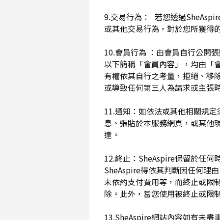
9.交易行為： 若您透過SheAs
或其他交易行為，對於您所獲得
10.會員行為 ：由會員自行公
以下簡稱「會員內容」，均由「會員內
有權依其自行之考量，拒絕、移
或導致任何第三人為請求或主張時
11.通知：如依法或其他相關規定
息、張貼於本服務網頁，或其他
達。
12.終止：SheAspire保
SheAspire得依其判斷因
未依約支付費用等，而終止或限
除。此外，當您使用被終止或限制時
13.SheAspire網站內容