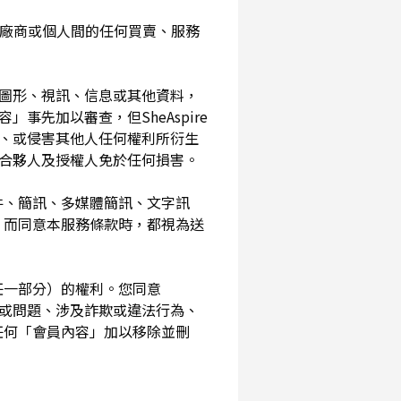
入您與廠商或個人間的任何買賣、服務
、圖形、視訊、信息或其他資料，
事先加以審查，但SheAspire
、或侵害其他人任何權利所衍生
、合夥人及授權人免於任何損害。
信件、簡訊、多媒體簡訊、文字訊
，而同意本服務條款時，都視為送
其任一部分）的權利。您同意
素或問題、涉及詐欺或違法行為、
任何「會員內容」加以移除並刪