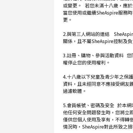
或變更。 若您未滿十八歲，應
當您使用或繼續SheAspir
更。
2.與第三人網站的連結 SheAs
關係，且不屬SheAspire控制
3.註冊、購物、參與活動資料 您
權停止您的使用權利。
4.十八歲以下兒童及青少年之保
資料，且未經同意不應接受網友
過濾軟體。
5.會員帳號、密碼及安全 於本
他任何安全問題發生時，您將立即
僅供您個人使用及享有，不得轉
情況時，SheAspire對此所致