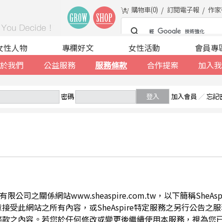
購物車(
0
)
訂閱電子報
作家
女性人物
專欄好文
女性活動
會員專
於我們
公益服務
服務條款
合作提案
加入我
密碼
登入
加入會員
／
忘記
公司之關係網站www.sheaspire.com.tw，以下簡稱SheA
此網站之所有內容，或SheAspire特定服務之另行公告之服務條
條款之內容。若您於任何修改或變更後繼續使用本服務，視為您