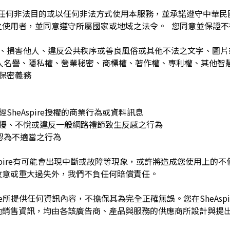
為任何非法目的或以任何非法方式使用本服務，並承諾遵守中華
之使用者，並同意遵守所屬國家或地域之法令。 您同意並保證不
：
訐、損害他人、違反公共秩序或善良風俗或其他不法之文字、圖
re或他人名譽、隱私權、營業秘密、商標權、著作權、專利權、其他
之保密義務
SheAspire授權的商業行為或資料訊息
困擾、不悅或違反一般網路禮節致生反感之行為
理由認為不適當之行為
Aspire有可能會出現中斷或故障等現象，或許將造成您使用上的不便或
故意或重大過失外，我們不負任何賠償責任。
pire所提供任何資訊內容，不擔保其為完全正確無誤。您在SheAs
他銷售資訊，均由各該廣告商、產品與服務的供應商所設計與提