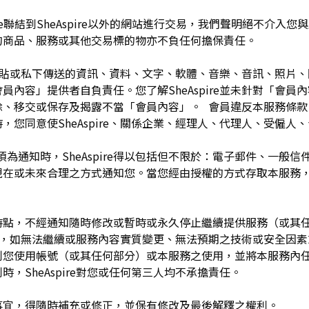
pire聯結到SheAspire以外的網站進行交易，我們聲明絕不介
的商品、服務或其他交易標的物亦不負任何擔保責任。
開張貼或私下傳送的資訊、資料、文字、軟體、音樂、音訊、照片
容」提供者自負責任。您了解SheAspire並未針對「會員內容」
除、移交或保存及揭露不當「會員內容」。 會員違反本服務條款
，您同意使SheAspire、關係企業、經理人、代理人、受僱人
須為通知時，SheAspire得以包括但不限於：電子郵件、一般
現在或未來合理之方式通知您。當您經由授權的方式存取本服務
留於任何時點，不經通知隨時修改或暫時或永久停止繼續提供服務（或
任何理由，如無法繼續或服務內容實質變更、無法預期之技術或安全因
制您使用帳號（或其任何部分）或本服務之使用，並將本服務內
，SheAspire對您或任何第三人均不承擔責任。
如有未盡事宜，得隨時補充或修正，並保有修改及最後解釋之權利。