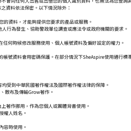
spire不會向任何人出售或出借您的個人識別資料，也無法為您查
集之資料依法保密。以下情況除外：
用您的資料，才能夠提供您要求的產品或服務。
re或他人行為發生、協助警政單位調查或應法令或政府機關的要求。
可在任何時候修改服務使用、個人帳號資料及偏好設定的權力。
的帳號資料會用密碼保護。在部分情況下SheAspire使用通行標
w發布的內容均受到中華民國著作權法及國際著作權法律的保障。
、散布及傳輸Grow著作。
平台上著作挪用，作為您個人或團體背書使用。
或授權人姓名。
作內容時使用。