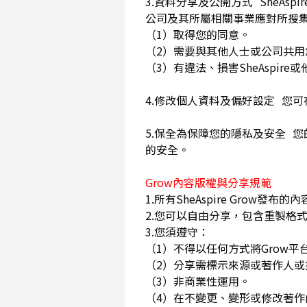
3.資料分享及公開方式 SheA
公司及其所屬相關事業應對所搜
（1）取得您的同意。
（2）需要與其他人士或公司共
（3）有違法、損害SheAspi
4.修改個人資料及偏好設定 您
5.保全為保障您的隱私及安全 您
的安全。
Grow內容版權與分享規範
1.所有SheAspire Gro
2.您可以自由分享，包含重製格式
3.您須遵守：
（1）不得以任何方式將Grow
（2）分享需標示來源或著作人
（3）非商業性運用。
（4）在不變更、變形或修改著