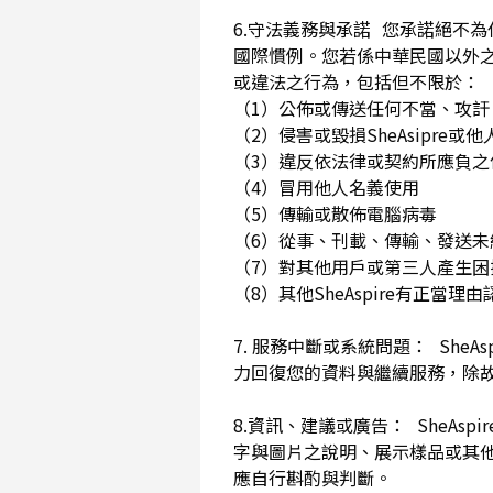
6.守法義務與承諾 您承諾絕不
國際慣例。您若係中華民國以外
或違法之行為，包括但不限於
（1）公佈或傳送任何不當、攻
（2）侵害或毀損SheAsip
（3）違反依法律或契約所應負
（4）冒用他人名義使用
（5）傳輸或散佈電腦病毒
（6）從事、刊載、傳輸、發送未經
（7）對其他用戶或第三人產生
（8）其他SheAspire有正當
7. 服務中斷或系統問題： She
力回復您的資料與繼續服務，除
8.資訊、建議或廣告： SheAs
字與圖片之說明、展示樣品或其
應自行斟酌與判斷。