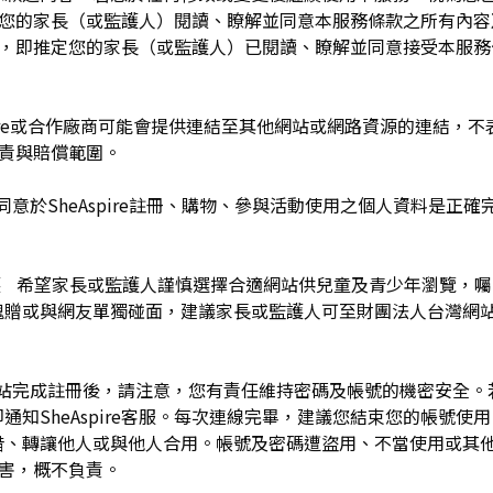
於您的家長（或監護人）閱讀、瞭解並同意本服務條款之所有內容
e服務時，即推定您的家長（或監護人）已閱讀、瞭解並同意接受本服
pire或合作廠商可能會提供連結至其他網站或網路資源的連結，不表示
及負責與賠償範圍。
同意於SheAspire註冊、購物、參與活動使用之個人資料是正
護 希望家長或監護人謹慎選擇合適網站供兒童及青少年瀏覽，
餽贈或與網友單獨碰面，建議家長或監護人可至財團法人台灣網
網站完成註冊後，請注意，您有責任維持密碼及帳號的機密安全
通知SheAspire客服。每次連線完畢，建議您結束您的帳號使
借、轉讓他人或與他人合用。帳號及密碼遭盜用、不當使用或其
之損害，概不負責。