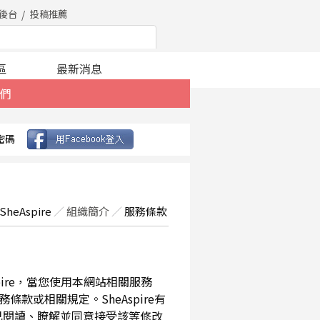
後台
投稿推薦
區
最新消息
們
密碼
SheAspire
／
組織簡介
／
服務條款
spire，當您使用本網站相關服務
款或相關規定。SheAspire有
已閱讀、瞭解並同意接受該等修改