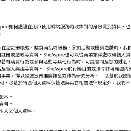
pire如何處理在用戶使用網站服務時收集到的身份識別資料，也包括
料。
spire在您註冊帳號、購買商品或服務、參加活動或贈獎遊戲時，
註冊或結帳等資料。SheAspire也可以從商業夥伴處取得個人
您若有購買行為或參與活動等其他行為時，可能會問及您的姓名
及個人興趣等資料。 SheAspire於行銷目的或法令許可範圍
關事業，得以發送宣傳推廣訊息或作為研究分析。 2.基於我國
下權利，除基於符合個人資料保護法與其它相關法律規定外，我們不
複製本。
人資料。
用本人之個人資料。