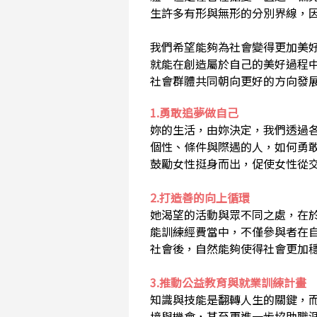
生許多有形與無形的分別界線，
我們希望能夠為社會變得更加美
就能在創造屬於自己的美好過程
社會群體共同朝向更好的方向發
1.勇敢追夢做自己
妳的生活，由妳決定，我們透過
個性、條件與際遇的人，如何勇
鼓勵女性挺身而出，促使女性從
2.打造善的向上循環
她渴望的活動與眾不同之處，在
能訓練經費當中，不僅參與者在
社會後，自然能夠使得社會更加
3.推動公益教育與就業訓練計畫
知識與技能是翻轉人生的關鍵，
境與機會，甚至更進一步協助職