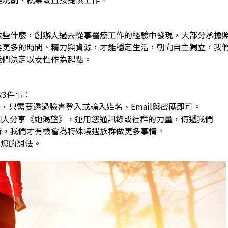
做些什麼，創辦人過去從事醫療工作的經驗中發現，大部分承擔
要更多的時間、精力與資源，才能穩定生活，朝向自主獨立，我
我們決定以女性作為起點。
3件事：
，只需要透過臉書登入或輸入姓名、Email與密碼即可。
0個人分享《她渴望》，運用您通訊錄或社群的力量，傳遞我們
，我們才有機會為特殊境遇族群做更多事情。
享您的想法。