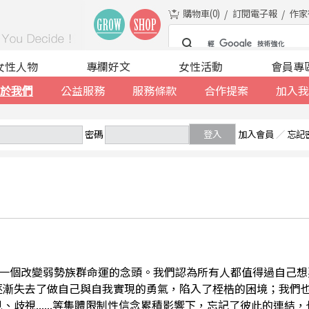
購物車(
0
)
訂閱電子報
作家
女性人物
專欄好文
女性活動
會員專
於我們
公益服務
服務條款
合作提案
加入我
密碼
登入
加入會員
／
忘記
一個改變弱勢族群命運的念頭。我們認為所有人都值得過自己想
逐漸失去了做自己與自我實現的勇氣，陷入了桎梏的困境；我們
、歧視......等集體限制性信念累積影響下，忘記了彼此的連結