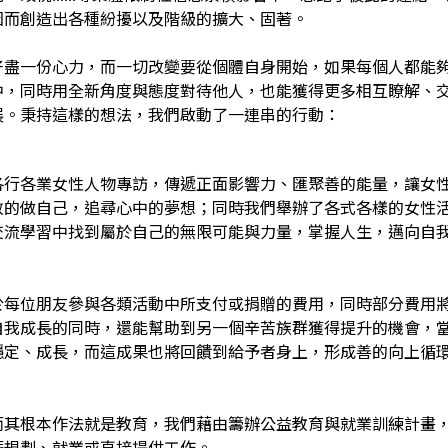
因而創造出各種紛擾以及階級的擴大、固著。
好盡一份心力，而一切改變要從個體自身開始，如果每個人都能
中，同時用全新角度與態度對待他人，也能獲得更多相互瞭解、
展。秉持這樣的想法，我們啟動了一連串的行動：
各行各業女性人物專訪，傳遞正面影響力、匯聚善的能量，讓女
敢的做自己，追尋心中的夢想；同時我們舉辦了各式各樣的女性
交流學習中找到屬於自己的無限可能與力量，掌握人生，邁向自
於每位朋友參與各類活動中所支付或捐贈的費用，同時部分費用
自我成長的同時，還能幫助到另一個辛苦族群獲得提升的機會，
穩定、成長，而這成果也將回饋到給予者身上，形成善的向上循
而其根本作法就是教育，我們藉由籌辦公益教育與就業訓練計畫
涯規劃、就業或直接提供工作。