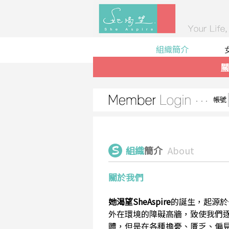
組織簡介
關
帳號
組織
簡介
About
關於我們
她渴望SheAspire
的誕生，起源於
外在環境的障礙高牆，致使我們
體，但是在各種擔憂、匱乏、偏見