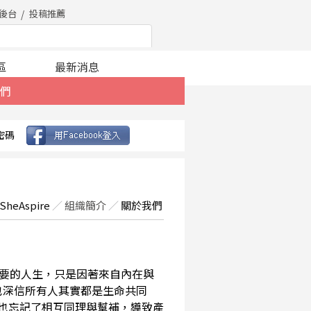
後台
投稿推薦
區
最新消息
們
密碼
SheAspire
／
組織簡介
／
關於我們
要的人生，只是因著來自內在與
也深信所有人其實都是生命共同
，也忘記了相互同理與幫補，導致產