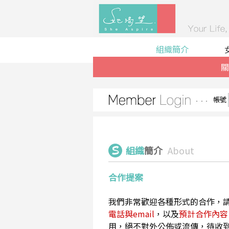
組織簡介
關
帳號
組織
簡介
About
合作提案
我們非常歡迎各種形式的合作，
電話與email
，以及
預計合作內容
用，絕不對外公佈或流傳，待收