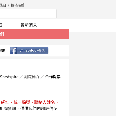
後台
投稿推薦
區
最新消息
們
密碼
SheAspire
／
組織簡介
／
合作提案
、網址、統一編號、聯絡人姓名、
相關資訊，僅供我們內部評估使