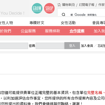
購物車(
0
)
訂閱電子報
作家
女性人物
專欄好文
女性活動
會員專
於我們
公益服務
服務條款
合作提案
加入我
密碼
登入
加入會員
／
忘記
請您儘可能提供貴單位正確完整的基本資訊，包含單位
完整名稱
，以利加速評估合作事宜，您所提供的所有合作提案內容及公司
到您所提出的資料後，我們會儘速與您聯絡。謝謝！