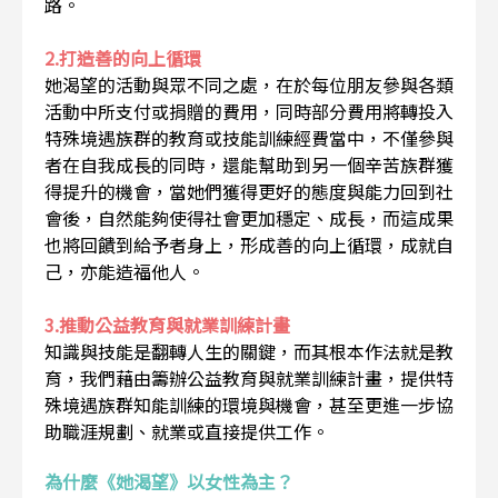
路。
2.打造善的向上循環
她渴望的活動與眾不同之處，在於每位朋友參與各類
活動中所支付或捐贈的費用，同時部分費用將轉投入
特殊境遇族群的教育或技能訓練經費當中，不僅參與
者在自我成長的同時，還能幫助到另一個辛苦族群獲
得提升的機會，當她們獲得更好的態度與能力回到社
會後，自然能夠使得社會更加穩定、成長，而這成果
也將回饋到給予者身上，形成善的向上循環，成就自
己，亦能造福他人。
3.推動公益教育與就業訓練計畫
知識與技能是翻轉人生的關鍵，而其根本作法就是教
育，我們藉由籌辦公益教育與就業訓練計畫，提供特
殊境遇族群知能訓練的環境與機會，甚至更進一步協
助職涯規劃、就業或直接提供工作。
為什麼《她渴望》以女性為主？