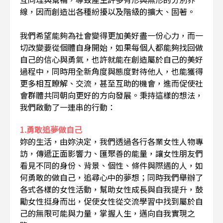
線，因而創造出各種紛擾以及階級的擴大、固著。
我們希望能夠為社會變得更加美好盡一份心力，而一
切改變要從個體自身開始，如果每個人都能夠找回做
自己的信心與勇氣，也許就能在創造屬於自己的美好
過程中，同時用全新角度與態度對待他人，也能獲得
更多相互瞭解、交流，甚至互助的機會，進而促使社
會群體共同朝向更好的方向發展。秉持這樣的想法，
我們啟動了一連串的行動：
1.勇敢追夢做自己
妳的生活，由妳決定，我們透過各行各業女性人物專
訪，傳遞正面影響力、匯聚善的能量，讓女性朋友們
看見不同的身份、背景、個性、條件與際遇的人，如
何勇敢的做自己，追尋心中的夢想；同時我們舉辦了
各式各樣的女性活動，幫助女性成長與自我提升，鼓
勵女性挺身而出，促使女性從交流學習中找到屬於自
己的無限可能與力量，掌握人生，邁向自我實現之