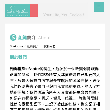
組織
簡介
About
SheAspire
／
組織簡介
／
關於我們
關於我們
她渴望SheAspire
的誕生，起源於一個改變弱勢族群
命運的念頭。我們認為所有人都值得過自己想要的人
生，只是因著來自內在與外在環境的障礙高牆，致使
我們逐漸失去了做自己與自我實現的勇氣，陷入了桎
梏的困境；我們也深信所有人其實都是生命共同體，
但是在各種擔憂、匱乏、偏見、歧視......等集體限制
性信念累積影響下，忘記了彼此的連結，也忘記了相
互同理與幫補，導致產生許多有形與無形的分別界