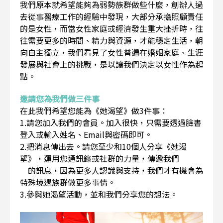
我們原本就希望能夠為弱勢族群做些什麼，創辦人過
去從事醫療工作的經驗中發現，大部分承擔照顧責任
的是女性，而當女性家庭或經濟發生重大挫折時，往
往需要更多的時間、精力與資源，才能穩定生活，朝
向自主獨立，我們看見了女性普遍在婚姻家庭、生涯
發展與社會上的挑戰，是以讓我們決定以女性作為起
點。
邀請您為我們做三件事
在此我們希望您能為《她渴望》做3件事：
1.請您加入我們的會員。加入很快，只需要透過臉書
登入或輸入姓名、Email與密碼即可。
2.把消息傳出去。請您至少和10個人分享《她渴
望》，運用您通訊錄或社群的力量，傳遞我們
的訊息，因為更多人認識與支持，我們才有機會為
特殊境遇族群做更多事情。
3.參與她渴望活動，並和我們分享您的想法。