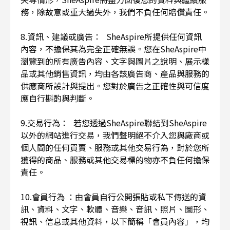
務，除故意或重大過失外，我們不負任何賠償責任。
8.資訊、建議或廣告： SheAspire所提供任何資訊
內容，不擔保其為完全正確無誤。您在SheAspire中
瀏覽到的所有廣告內容、文字與圖片之說明、展示樣
品或其他銷售資訊，均由各該廣告商、產品與服務的
供應商所設計與提出。您對於廣告之正確性與可信度
應自行斟酌與判斷。
9.交易行為： 若您透過SheAspire聯結到SheAspire
以外的網站進行交易，我們聲明絕不介入您與廠商或
個人間的任何買賣、服務或其他交易行為，對於您所
獲得的商品、服務或其他交易標的物亦不負任何擔保
責任。
10.會員行為 ：由會員自行公開張貼或私下傳送的資
訊、資料、文字、軟體、音樂、音訊、照片、圖形、
視訊、信息或其他資料，以下簡稱「會員內容」，均