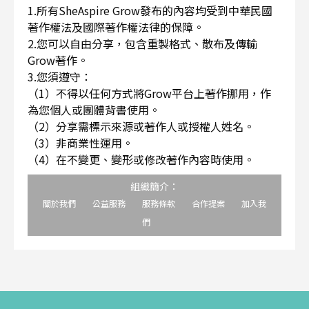
1.所有SheAspire Grow發布的內容均受到中華民國
著作權法及國際著作權法律的保障。
2.您可以自由分享，包含重製格式、散布及傳輸
Grow著作。
3.您須遵守：
（1）不得以任何方式將Grow平台上著作挪用，作
為您個人或團體背書使用。
（2）分享需標示來源或著作人或授權人姓名。
（3）非商業性運用。
（4）在不變更、變形或修改著作內容時使用。
組織簡介：
關於我們
公益服務
服務條款
合作提案
加入我
們