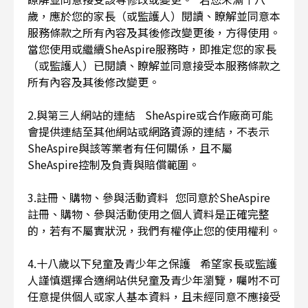
歲，應於您的家長（或監護人）閱讀、瞭解並同意本
服務條款之所有內容及其後修改變更後，方得使用。
當您使用或繼續SheAspire服務時，即推定您的家長
（或監護人）已閱讀、瞭解並同意接受本服務條款之
所有內容及其後修改變更。
2.與第三人網站的連結 SheAspire或合作廠商可能
會提供連結至其他網站或網路資源的連結，不表示
SheAspire與該等業者有任何關係，且不屬
SheAspire控制及負責與賠償範圍。
3.註冊、購物、參與活動資料 您同意於SheAspire
註冊、購物、參與活動使用之個人資料是正確完整
的，若有不屬實狀況，我們有權停止您的使用權利。
4.十八歲以下兒童及青少年之保護 希望家長或監護
人謹慎選擇合適網站供兒童及青少年瀏覽，囑咐不可
任意提供個人或家人基本資料，且未經同意不應接受