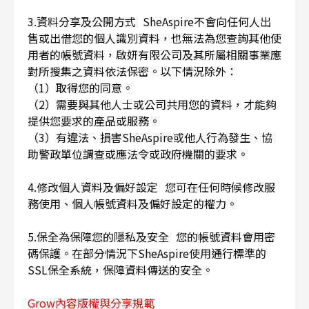
3.資料分享及公開方式 SheAspire不會向任何人出
售或出借您的個人識別資料，也無法為您查詢其他使
用者的帳號資料，啟妍有限公司及其所屬相關事業應
對所搜集之資料依法保密。以下情況除外：
（1）取得您的同意。
（2）需要與其他人士或公司共用您的資料，才能夠
提供您要求的產品或服務。
（3）有違法、損害SheAspire或他人行為發生、協
助警政單位調查或應法令或政府機關的要求。
4.修改個人資料及偏好設定 您可在任何時候修改服
務使用、個人帳號資料及偏好設定的權力。
5.保全為保障您的隱私及安全 您的帳號資料會用密
碼保護。在部分情況下SheAspire使用通行標準的
SSL保全系統，保障資料傳送的安全。
Grow內容版權與分享規範