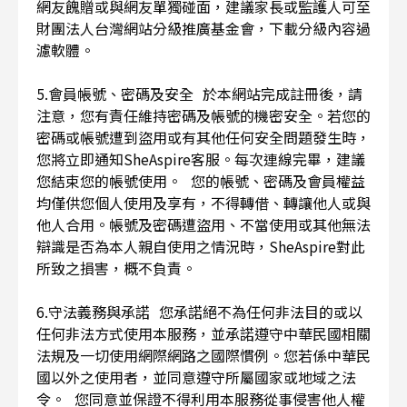
網友餽贈或與網友單獨碰面，建議家長或監護人可至
財團法人台灣網站分級推廣基金會，下載分級內容過
濾軟體。
5.會員帳號、密碼及安全 於本網站完成註冊後，請
注意，您有責任維持密碼及帳號的機密安全。若您的
密碼或帳號遭到盜用或有其他任何安全問題發生時，
您將立即通知SheAspire客服。每次連線完畢，建議
您結束您的帳號使用。 您的帳號、密碼及會員權益
均僅供您個人使用及享有，不得轉借、轉讓他人或與
他人合用。帳號及密碼遭盜用、不當使用或其他無法
辯識是否為本人親自使用之情況時，SheAspire對此
所致之損害，概不負責。
6.守法義務與承諾 您承諾絕不為任何非法目的或以
任何非法方式使用本服務，並承諾遵守中華民國相關
法規及一切使用網際網路之國際慣例。您若係中華民
國以外之使用者，並同意遵守所屬國家或地域之法
令。 您同意並保證不得利用本服務從事侵害他人權