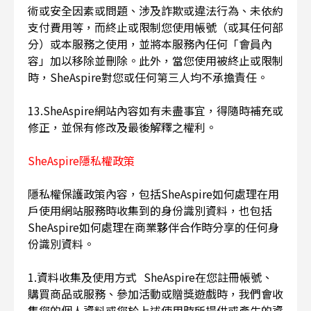
術或安全因素或問題、涉及詐欺或違法行為、未依約
支付費用等，而終止或限制您使用帳號（或其任何部
分）或本服務之使用，並將本服務內任何「會員內
容」加以移除並刪除。此外，當您使用被終止或限制
時，SheAspire對您或任何第三人均不承擔責任。
13.SheAspire網站內容如有未盡事宜，得隨時補充或
修正，並保有修改及最後解釋之權利。
SheAspire隱私權政策
隱私權保護政策內容，包括SheAspire如何處理在用
戶使用網站服務時收集到的身份識別資料，也包括
SheAspire如何處理在商業夥伴合作時分享的任何身
份識別資料。
1.資料收集及使用方式 SheAspire在您註冊帳號、
購買商品或服務、參加活動或贈獎遊戲時，我們會收
集您的個人資料或您於上述使用時所提供或產生的資