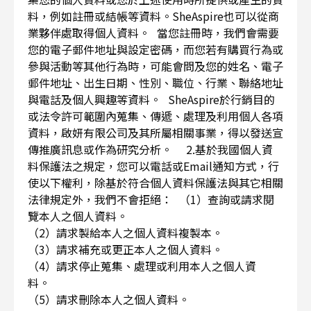
料，例如註冊或結帳等資料。SheAspire也可以從商
業夥伴處取得個人資料。 當您註冊時，我們會需要
您的電子郵件地址與設定密碼，而您若有購買行為或
參與活動等其他行為時，可能會問及您的姓名、電子
郵件地址、出生日期、性別、職位、行業、聯絡地址
與電話及個人興趣等資料。 SheAspire於行銷目的
或法令許可範圍內蒐集、傳遞、處理及利用個人各項
資料，啟妍有限公司及其所屬相關事業，得以發送宣
傳推廣訊息或作為研究分析。 2.基於我國個人資
料保護法之規定，您可以電話或Email通知方式，行
使以下權利，除基於符合個人資料保護法與其它相關
法律規定外，我們不會拒絕： （1）查詢或請求閱
覽本人之個人資料。
（2）請求製給本人之個人資料複製本。
（3）請求補充或更正本人之個人資料。
（4）請求停止蒐集、處理或利用本人之個人資
料。
（5）請求刪除本人之個人資料。