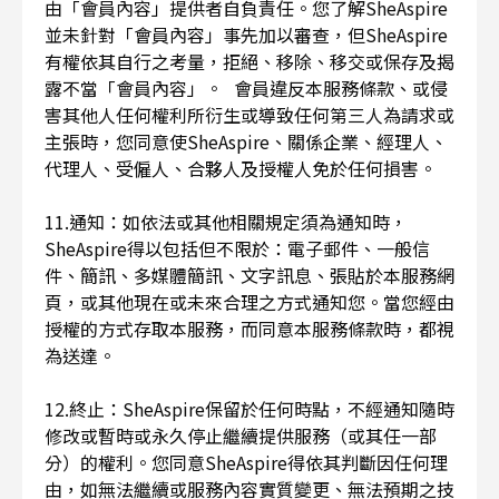
由「會員內容」提供者自負責任。您了解SheAspire
並未針對「會員內容」事先加以審查，但SheAspire
有權依其自行之考量，拒絕、移除、移交或保存及揭
露不當「會員內容」。 會員違反本服務條款、或侵
害其他人任何權利所衍生或導致任何第三人為請求或
主張時，您同意使SheAspire、關係企業、經理人、
代理人、受僱人、合夥人及授權人免於任何損害。
11.通知：如依法或其他相關規定須為通知時，
SheAspire得以包括但不限於：電子郵件、一般信
件、簡訊、多媒體簡訊、文字訊息、張貼於本服務網
頁，或其他現在或未來合理之方式通知您。當您經由
授權的方式存取本服務，而同意本服務條款時，都視
為送達。
12.終止：SheAspire保留於任何時點，不經通知隨時
修改或暫時或永久停止繼續提供服務（或其任一部
分）的權利。您同意SheAspire得依其判斷因任何理
由，如無法繼續或服務內容實質變更、無法預期之技