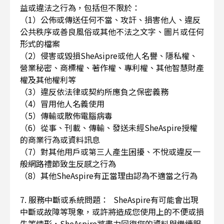
益或違法之行為，包括但不限於：
（1）公佈或傳送任何不當、攻訐、損害他人、違反
公共秩序或善良風俗或其他不法之文字、圖片或任何
形式的檔案
（2）侵害或毀損SheAsipre或他人名譽、隱私權、
營業秘密、商標權、著作權、專利權、其他智慧財產
權及其他權利等
（3）違反依法律或契約所應負之保密義務
（4）冒用他人名義使用
（5）傳輸或散佈電腦病毒
（6）從事、刊載、傳輸、發送未經SheAspire授權
的商業行為或資料訊息
（7）對其他用戶或第三人產生困擾、不悅或違反一
般網路禮節致生反感之行為
（8）其他SheAspire有正當理由認為不適當之行為
7. 服務中斷或系統問題： SheAspire有可能會出現
中斷或故障等現象，或許將造成您使用上的不便或損
失等情形，SheAspire將盡力回復您的資料與繼續服