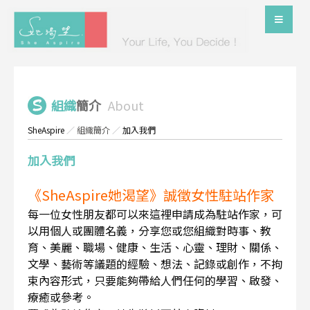
組織
簡介
About
SheAspire
／
組織簡介
／
加入我們
加入我們
《SheAspire她渴望》誠徵女性駐站作家
每一位女性朋友都可以來這裡申請成為駐站作家，可
以用個人或團體名義，分享您或您組織對時事、教
育、美麗、職場、健康、生活、心靈、理財、關係、
文學、藝術等議題的經驗、想法、記錄或創作，不拘
束內容形式，只要能夠帶給人們任何的學習、啟發、
療癒或參考。