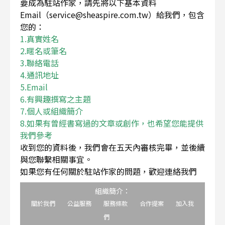
要成為駐站作家，請先將以下基本資料
Email（service@sheaspire.com.tw）給我們，包含
您的：
1.真實姓名
2.暱名或筆名
3.聯絡電話
4.通訊地址
5.Email
6.有興趣撰寫之主題
7.個人或組織簡介
8.如果有曾經書寫過的文章或創作，也希望您能提供
我們參考
收到您的資料後，我們會在五天內審核完畢，並後續
與您聯繫相關事宜。
如果您有任何關於駐站作家的問題，歡迎連絡我們
組織簡介：
關於我們
公益服務
服務條款
合作提案
加入我
們