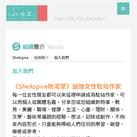
組織
簡介
About
SheAspire
／
組織簡介
／
加入我們
加入我們
《SheAspire她渴望》誠徵女性駐站作家
每一位女性朋友都可以來這裡申請成為駐站作家，可
以用個人或團體名義，分享您或您組織對時事、教
育、美麗、職場、健康、生活、心靈、理財、關係、
文學、藝術等議題的經驗、想法、記錄或創作，不拘
束內容形式，只要能夠帶給人們任何的學習、啟發、
療癒或參考。