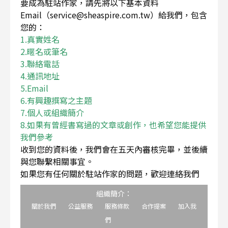
要成為駐站作家，請先將以下基本資料
Email（service@sheaspire.com.tw）給我們，包含
您的：
1.真實姓名
2.暱名或筆名
3.聯絡電話
4.通訊地址
5.Email
6.有興趣撰寫之主題
7.個人或組織簡介
8.如果有曾經書寫過的文章或創作，也希望您能提供
我們參考
收到您的資料後，我們會在五天內審核完畢，並後續
與您聯繫相關事宜。
如果您有任何關於駐站作家的問題，歡迎連絡我們
組織簡介：
關於我們
公益服務
服務條款
合作提案
加入我
們