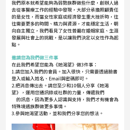
我們原本就希望能夠為弱勢族群做些什麼，創辦人過
去從事醫療工作的經驗中發現，大部分承擔照顧責任
的是女性，而當女性家庭或經濟發生重大挫折時，往
往需要更多的時間、精力與資源，才能穩定生活，朝
向自主獨立，我們看見了女性普遍在婚姻家庭、生涯
發展與社會上的挑戰，是以讓我們決定以女性作為起
點。
邀請您為我們做三件事
在此我們希望您能為《她渴望》做3件事：
1.請您加入我們的會員。加入很快，只需要透過臉書
登入或輸入姓名、Email與密碼即可。
2.把消息傳出去。請您至少和10個人分享《她渴
望》，運用您通訊錄或社群的力量，傳遞我們
的訊息，因為更多人認識與支持，我們才有機會為
特殊境遇族群做更多事情。
3.參與她渴望活動，並和我們分享您的想法。