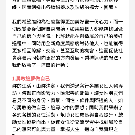
線，因而創造出各種紛擾以及階級的擴大、固著。
我們希望能夠為社會變得更加美好盡一份心力，而一
切改變要從個體自身開始，如果每個人都能夠找回做
自己的信心與勇氣，也許就能在創造屬於自己的美好
過程中，同時用全新角度與態度對待他人，也能獲得
更多相互瞭解、交流，甚至互助的機會，進而促使社
會群體共同朝向更好的方向發展。秉持這樣的想法，
我們啟動了一連串的行動：
1.勇敢追夢做自己
妳的生活，由妳決定，我們透過各行各業女性人物專
訪，傳遞正面影響力、匯聚善的能量，讓女性朋友們
看見不同的身份、背景、個性、條件與際遇的人，如
何勇敢的做自己，追尋心中的夢想；同時我們舉辦了
各式各樣的女性活動，幫助女性成長與自我提升，鼓
勵女性挺身而出，促使女性從交流學習中找到屬於自
己的無限可能與力量，掌握人生，邁向自我實現之