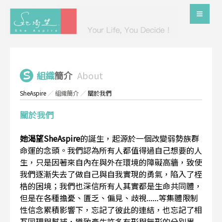
組織
簡介
About
SheAspire
／
組織簡介
／
關於我們
關於我們
她渴望SheAspire
的誕生，起源於一個改變弱勢族群
命運的念頭。我們認為所有人都值得過自己想要的人
生，只是因著來自內在與外在環境的障礙高牆，致使
我們逐漸失去了做自己與自我實現的勇氣，陷入了桎
梏的困境；我們也深信所有人其實都是生命共同體，
但是在各種擔憂、匱乏、偏見、歧視......等集體限制
性信念累積影響下，忘記了彼此的連結，也忘記了相
互同理與幫補，導致產生許多有形與無形的分別界