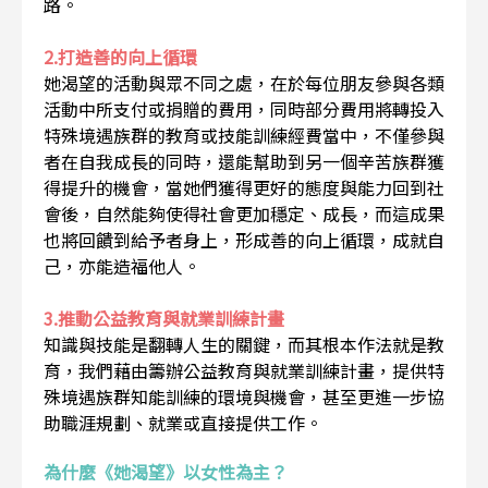
路。
2.打造善的向上循環
她渴望的活動與眾不同之處，在於每位朋友參與各類
活動中所支付或捐贈的費用，同時部分費用將轉投入
特殊境遇族群的教育或技能訓練經費當中，不僅參與
者在自我成長的同時，還能幫助到另一個辛苦族群獲
得提升的機會，當她們獲得更好的態度與能力回到社
會後，自然能夠使得社會更加穩定、成長，而這成果
也將回饋到給予者身上，形成善的向上循環，成就自
己，亦能造福他人。
3.推動公益教育與就業訓練計畫
知識與技能是翻轉人生的關鍵，而其根本作法就是教
育，我們藉由籌辦公益教育與就業訓練計畫，提供特
殊境遇族群知能訓練的環境與機會，甚至更進一步協
助職涯規劃、就業或直接提供工作。
為什麼《她渴望》以女性為主？