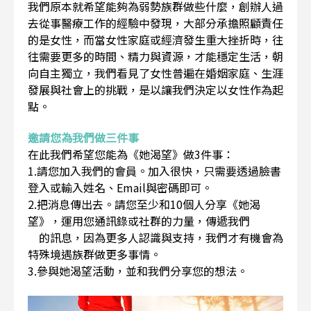
我們原本就希望能夠為弱勢族群做些什麼，創辦人過
去從事醫療工作的經驗中發現，大部分承擔照顧責任
的是女性，而當女性家庭或經濟發生重大挫折時，往
往需要更多的時間、精力與資源，才能穩定生活，朝
向自主獨立，我們看見了女性普遍在婚姻家庭、生涯
發展與社會上的挑戰，是以讓我們決定以女性作為起
點。
邀請您為我們做三件事
在此我們希望您能為《她渴望》做3件事：
1.請您加入我們的會員。加入很快，只需要透過臉書
登入或輸入姓名、Email與密碼即可。
2.把消息傳出去。請您至少和10個人分享《她渴
望》，運用您通訊錄或社群的力量，傳遞我們
的訊息，因為更多人認識與支持，我們才有機會為
特殊境遇族群做更多事情。
3.參與她渴望活動，並和我們分享您的想法。