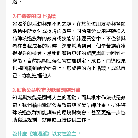
路。
2.打造善的向上循環
她渴望的活動與眾不同之處，在於每位朋友參與各類
活動中所支付或捐贈的費用，同時部分費用將轉投入
特殊境遇族群的教育或技能訓練經費當中，不僅參與
者在自我成長的同時，還能幫助到另一個辛苦族群獲
得提升的機會，當她們獲得更好的態度與能力回到社
會後，自然能夠使得社會更加穩定、成長，而這成果
也將回饋到給予者身上，形成善的向上循環，成就自
己，亦能造福他人。
3.推動公益教育與就業訓練計畫
知識與技能是翻轉人生的關鍵，而其根本作法就是教
育，我們藉由籌辦公益教育與就業訓練計畫，提供特
殊境遇族群知能訓練的環境與機會，甚至更進一步協
助職涯規劃、就業或直接提供工作。
為什麼《她渴望》以女性為主？