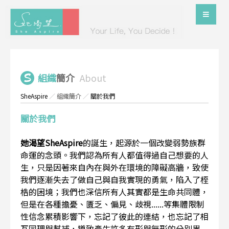
組織
簡介
About
SheAspire
／
組織簡介
／
關於我們
關於我們
她渴望SheAspire
的誕生，起源於一個改變弱勢族群
命運的念頭。我們認為所有人都值得過自己想要的人
生，只是因著來自內在與外在環境的障礙高牆，致使
我們逐漸失去了做自己與自我實現的勇氣，陷入了桎
梏的困境；我們也深信所有人其實都是生命共同體，
但是在各種擔憂、匱乏、偏見、歧視......等集體限制
性信念累積影響下，忘記了彼此的連結，也忘記了相
互同理與幫補，導致產生許多有形與無形的分別界