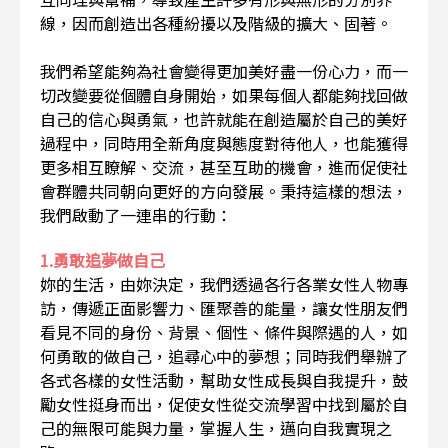
線，因而創造出各種紛擾以及階級的擴大、固著。
我們希望能夠為社會變得更加美好盡一份心力，而一
切改變要從個體自身開始，如果每個人都能夠找回做
自己的信心與勇氣，也許就能在創造屬於自己的美好
過程中，同時用全新角度與態度對待他人，也能獲得
更多相互瞭解、交流，甚至互助的機會，進而促使社
會群體共同朝向更好的方向發展。秉持這樣的想法，
我們啟動了一連串的行動：
1.勇敢追夢做自己
妳的生活，由妳決定，我們透過各行各業女性人物專
訪，傳遞正面影響力、匯聚善的能量，讓女性朋友們
看見不同的身份、背景、個性、條件與際遇的人，如
何勇敢的做自己，追尋心中的夢想；同時我們舉辦了
各式各樣的女性活動，幫助女性成長與自我提升，鼓
勵女性挺身而出，促使女性從交流學習中找到屬於自
己的無限可能與力量，掌握人生，邁向自我實現之