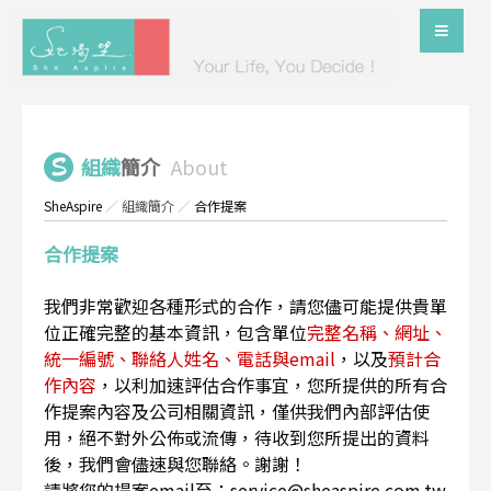
組織
簡介
About
SheAspire
／
組織簡介
／
合作提案
合作提案
我們非常歡迎各種形式的合作，請您儘可能提供貴單
位正確完整的基本資訊，包含單位
完整名稱、網址、
統一編號、聯絡人姓名、電話與email
，以及
預計合
作內容
，以利加速評估合作事宜，您所提供的所有合
作提案內容及公司相關資訊，僅供我們內部評估使
用，絕不對外公佈或流傳，待收到您所提出的資料
後，我們會儘速與您聯絡。謝謝！
請將您的提案email至：service@sheaspire.com.tw