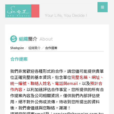
組織
簡介
About
SheAspire
／
組織簡介
／
合作提案
合作提案
我們非常歡迎各種形式的合作，請您儘可能提供貴單
位正確完整的基本資訊，包含單位
完整名稱、網址、
統一編號、聯絡人姓名、電話與email
，以及
預計合
作內容
，以利加速評估合作事宜，您所提供的所有合
作提案內容及公司相關資訊，僅供我們內部評估使
用，絕不對外公佈或流傳，待收到您所提出的資料
後，我們會儘速與您聯絡。謝謝！
請將您的提案email至：service@sheaspire.com.tw