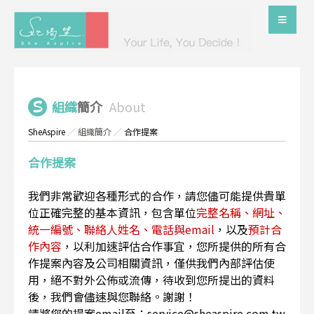
組織
簡介
About
SheAspire
／
組織簡介
／
合作提案
合作提案
我們非常歡迎各種形式的合作，請您儘可能提供貴單
位正確完整的基本資訊，包含單位
完整名稱、網址、
統一編號、聯絡人姓名、電話與email
，以及
預計合
作內容
，以利加速評估合作事宜，您所提供的所有合
作提案內容及公司相關資訊，僅供我們內部評估使
用，絕不對外公佈或流傳，待收到您所提出的資料
後，我們會儘速與您聯絡。謝謝！
請將您的提案email至：service@sheaspire.com.tw