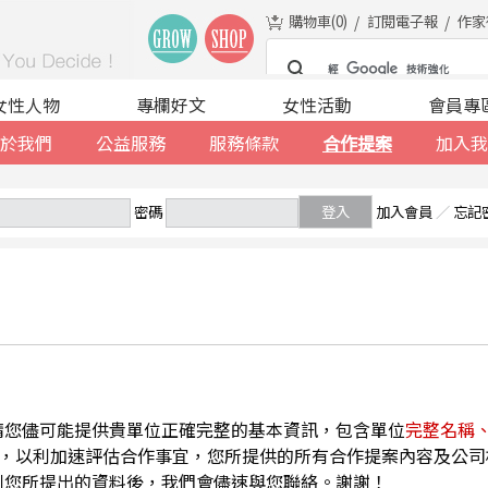
購物車(
0
)
訂閱電子報
作家
女性人物
專欄好文
女性活動
會員專
於我們
公益服務
服務條款
合作提案
加入我
密碼
登入
加入會員
／
忘記
請您儘可能提供貴單位正確完整的基本資訊，包含單位
完整名稱
，以利加速評估合作事宜，您所提供的所有合作提案內容及公司
到您所提出的資料後，我們會儘速與您聯絡。謝謝！