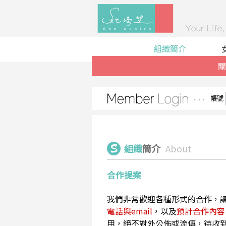
組織簡介
關
帳號
組織
簡介
About
合作提案
我們非常歡迎各種形式的合作，
電話與email
，以及
預計合作內容
用，絕不對外公佈或流傳，待收