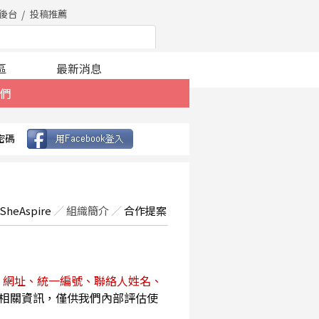
後台
投稿推薦
區
最新消息
們
密碼
SheAspire
／
組織簡介
／
合作提案
、網址、統一編號、聯絡人姓名、
相關資訊，僅供我們內部評估使