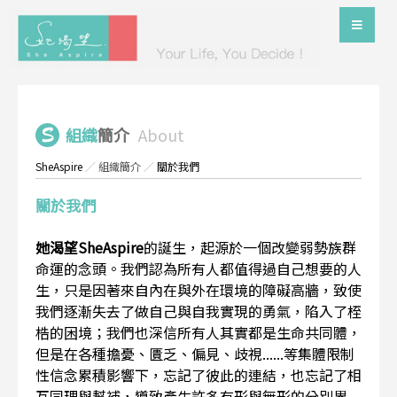
組織
簡介
About
SheAspire
／
組織簡介
／
關於我們
關於我們
她渴望SheAspire
的誕生，起源於一個改變弱勢族群
命運的念頭。我們認為所有人都值得過自己想要的人
生，只是因著來自內在與外在環境的障礙高牆，致使
我們逐漸失去了做自己與自我實現的勇氣，陷入了桎
梏的困境；我們也深信所有人其實都是生命共同體，
但是在各種擔憂、匱乏、偏見、歧視......等集體限制
性信念累積影響下，忘記了彼此的連結，也忘記了相
互同理與幫補，導致產生許多有形與無形的分別界