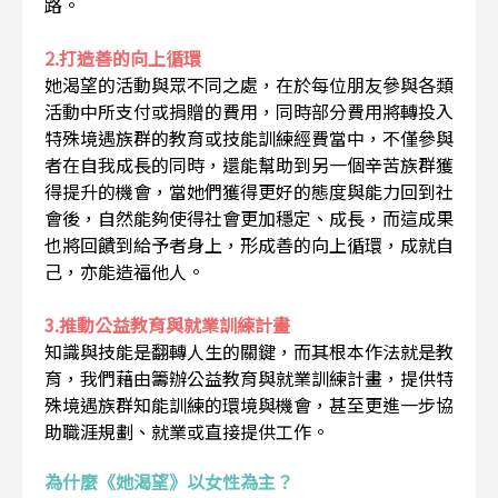
路。
2.打造善的向上循環
她渴望的活動與眾不同之處，在於每位朋友參與各類
活動中所支付或捐贈的費用，同時部分費用將轉投入
特殊境遇族群的教育或技能訓練經費當中，不僅參與
者在自我成長的同時，還能幫助到另一個辛苦族群獲
得提升的機會，當她們獲得更好的態度與能力回到社
會後，自然能夠使得社會更加穩定、成長，而這成果
也將回饋到給予者身上，形成善的向上循環，成就自
己，亦能造福他人。
3.推動公益教育與就業訓練計畫
知識與技能是翻轉人生的關鍵，而其根本作法就是教
育，我們藉由籌辦公益教育與就業訓練計畫，提供特
殊境遇族群知能訓練的環境與機會，甚至更進一步協
助職涯規劃、就業或直接提供工作。
為什麼《她渴望》以女性為主？