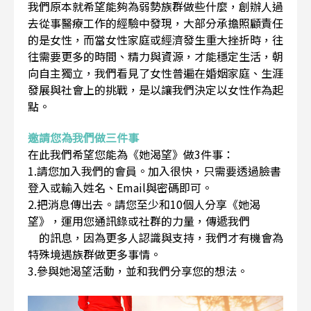
我們原本就希望能夠為弱勢族群做些什麼，創辦人過
去從事醫療工作的經驗中發現，大部分承擔照顧責任
的是女性，而當女性家庭或經濟發生重大挫折時，往
往需要更多的時間、精力與資源，才能穩定生活，朝
向自主獨立，我們看見了女性普遍在婚姻家庭、生涯
發展與社會上的挑戰，是以讓我們決定以女性作為起
點。
邀請您為我們做三件事
在此我們希望您能為《她渴望》做3件事：
1.請您加入我們的會員。加入很快，只需要透過臉書
登入或輸入姓名、Email與密碼即可。
2.把消息傳出去。請您至少和10個人分享《她渴
望》，運用您通訊錄或社群的力量，傳遞我們
的訊息，因為更多人認識與支持，我們才有機會為
特殊境遇族群做更多事情。
3.參與她渴望活動，並和我們分享您的想法。