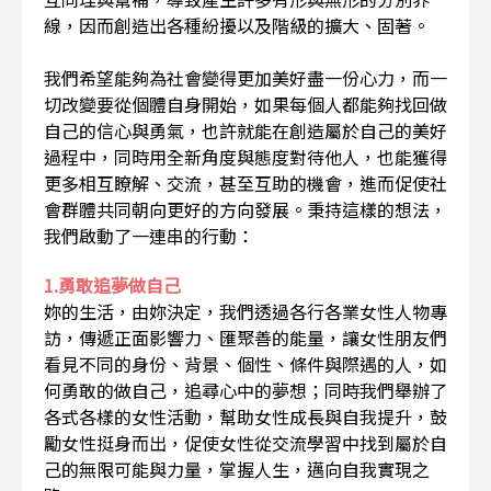
線，因而創造出各種紛擾以及階級的擴大、固著。
我們希望能夠為社會變得更加美好盡一份心力，而一
切改變要從個體自身開始，如果每個人都能夠找回做
自己的信心與勇氣，也許就能在創造屬於自己的美好
過程中，同時用全新角度與態度對待他人，也能獲得
更多相互瞭解、交流，甚至互助的機會，進而促使社
會群體共同朝向更好的方向發展。秉持這樣的想法，
我們啟動了一連串的行動：
1.勇敢追夢做自己
妳的生活，由妳決定，我們透過各行各業女性人物專
訪，傳遞正面影響力、匯聚善的能量，讓女性朋友們
看見不同的身份、背景、個性、條件與際遇的人，如
何勇敢的做自己，追尋心中的夢想；同時我們舉辦了
各式各樣的女性活動，幫助女性成長與自我提升，鼓
勵女性挺身而出，促使女性從交流學習中找到屬於自
己的無限可能與力量，掌握人生，邁向自我實現之