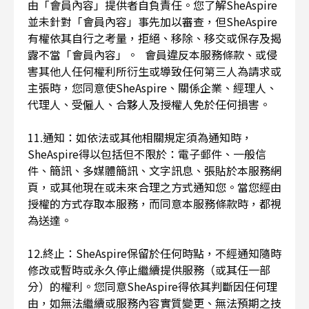
由「會員內容」提供者自負責任。您了解SheAspire
並未針對「會員內容」事先加以審查，但SheAspire
有權依其自行之考量，拒絕、移除、移交或保存及揭
露不當「會員內容」。 會員違反本服務條款、或侵
害其他人任何權利所衍生或導致任何第三人為請求或
主張時，您同意使SheAspire、關係企業、經理人、
代理人、受僱人、合夥人及授權人免於任何損害。
11.通知：如依法或其他相關規定須為通知時，
SheAspire得以包括但不限於：電子郵件、一般信
件、簡訊、多媒體簡訊、文字訊息、張貼於本服務網
頁，或其他現在或未來合理之方式通知您。當您經由
授權的方式存取本服務，而同意本服務條款時，都視
為送達。
12.終止：SheAspire保留於任何時點，不經通知隨時
修改或暫時或永久停止繼續提供服務（或其任一部
分）的權利。您同意SheAspire得依其判斷因任何理
由，如無法繼續或服務內容實質變更、無法預期之技