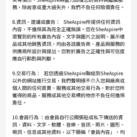
務，除故意或重大過失外，我們不負任何賠償責任。
8.資訊、建議或廣告： SheAspire所提供任何資訊
內容，不擔保其為完全正確無誤。您在SheAspire中
瀏覽到的所有廣告內容、文字與圖片之說明、展示樣
品或其他銷售資訊，均由各該廣告商、產品與服務的
供應商所設計與提出。您對於廣告之正確性與可信度
應自行斟酌與判斷。
9.交易行為： 若您透過SheAspire聯結到SheAspire
以外的網站進行交易，我們聲明絕不介入您與廠商或
個人間的任何買賣、服務或其他交易行為，對於您所
獲得的商品、服務或其他交易標的物亦不負任何擔保
責任。
10.會員行為 ：由會員自行公開張貼或私下傳送的資
訊、資料、文字、軟體、音樂、音訊、照片、圖形、
視訊、信息或其他資料，以下簡稱「會員內容」，均