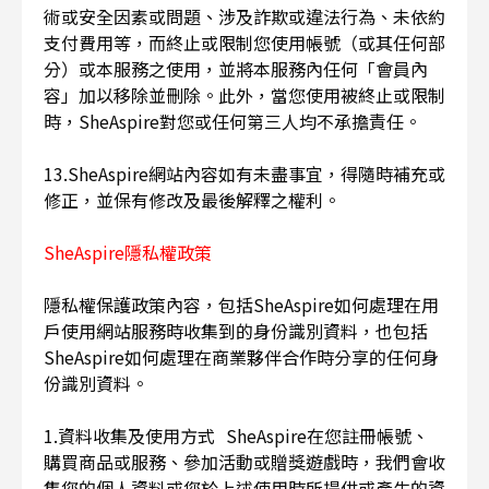
術或安全因素或問題、涉及詐欺或違法行為、未依約
支付費用等，而終止或限制您使用帳號（或其任何部
分）或本服務之使用，並將本服務內任何「會員內
容」加以移除並刪除。此外，當您使用被終止或限制
時，SheAspire對您或任何第三人均不承擔責任。
13.SheAspire網站內容如有未盡事宜，得隨時補充或
修正，並保有修改及最後解釋之權利。
SheAspire隱私權政策
隱私權保護政策內容，包括SheAspire如何處理在用
戶使用網站服務時收集到的身份識別資料，也包括
SheAspire如何處理在商業夥伴合作時分享的任何身
份識別資料。
1.資料收集及使用方式 SheAspire在您註冊帳號、
購買商品或服務、參加活動或贈獎遊戲時，我們會收
集您的個人資料或您於上述使用時所提供或產生的資