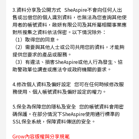
3.資料分享及公開方式 SheAspire不會向任何人出
售或出借您的個人識別資料，也無法為您查詢其他使
用者的帳號資料，啟妍有限公司及其所屬相關事業應
對所搜集之資料依法保密。以下情況除外：
（1）取得您的同意。
（2）需要與其他人士或公司共用您的資料，才能夠
提供您要求的產品或服務。
（3）有違法、損害SheAspire或他人行為發生、協
助警政單位調查或應法令或政府機關的要求。
4.修改個人資料及偏好設定 您可在任何時候修改服
務使用、個人帳號資料及偏好設定的權力。
5.保全為保障您的隱私及安全 您的帳號資料會用密
碼保護。在部分情況下SheAspire使用通行標準的
SSL保全系統，保障資料傳送的安全。
Grow內容版權與分享規範