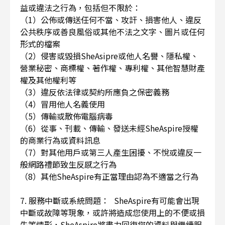
益或違法之行為，包括但不限於：
（1）公佈或傳送任何不當、攻訐、損害他人、違反
公共秩序或善良風俗或其他不法之文字、圖片或任何
形式的檔案
（2）侵害或毀損SheAsipre或他人名譽、隱私權、
營業秘密、商標權、著作權、專利權、其他智慧財產
權及其他權利等
（3）違反依法律或契約所應負之保密義務
（4）冒用他人名義使用
（5）傳輸或散佈電腦病毒
（6）從事、刊載、傳輸、發送未經SheAspire授權
的商業行為或資料訊息
（7）對其他用戶或第三人產生困擾、不悅或違反一
般網路禮節致生反感之行為
（8）其他SheAspire有正當理由認為不適當之行為
7. 服務中斷或系統問題： SheAspire有可能會出現
中斷或故障等現象，或許將造成您使用上的不便或損
失等情形，SheAspire將盡力回復您的資料與繼續服