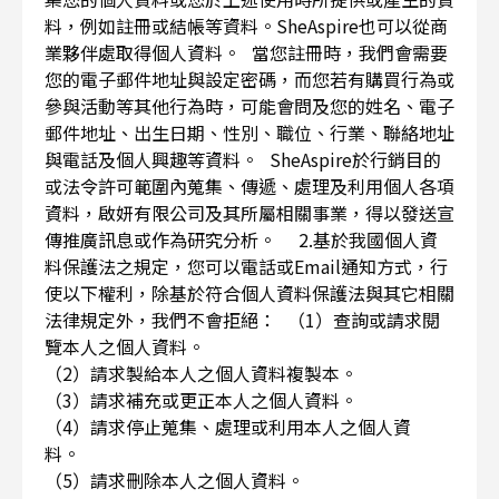
料，例如註冊或結帳等資料。SheAspire也可以從商
業夥伴處取得個人資料。 當您註冊時，我們會需要
您的電子郵件地址與設定密碼，而您若有購買行為或
參與活動等其他行為時，可能會問及您的姓名、電子
郵件地址、出生日期、性別、職位、行業、聯絡地址
與電話及個人興趣等資料。 SheAspire於行銷目的
或法令許可範圍內蒐集、傳遞、處理及利用個人各項
資料，啟妍有限公司及其所屬相關事業，得以發送宣
傳推廣訊息或作為研究分析。 2.基於我國個人資
料保護法之規定，您可以電話或Email通知方式，行
使以下權利，除基於符合個人資料保護法與其它相關
法律規定外，我們不會拒絕： （1）查詢或請求閱
覽本人之個人資料。
（2）請求製給本人之個人資料複製本。
（3）請求補充或更正本人之個人資料。
（4）請求停止蒐集、處理或利用本人之個人資
料。
（5）請求刪除本人之個人資料。