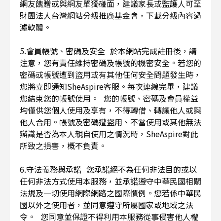
網友餽贈或與網友單獨碰面，建議家長或監護人可至
財團法人台灣網站分級推廣基金會，下載分級內容過
濾軟體。
5.會員帳號、密碼及安全 於本網站完成註冊後，請
注意，您有責任維持密碼及帳號的機密安全。若您的
密碼或帳號遭到盜用或有其他任何安全問題發生時，
您將立即通知SheAspire客服。每次連線完畢，建議
您結束您的帳號使用。 您的帳號、密碼及會員權益
均僅供您個人使用及享有，不得轉借、轉讓他人或與
他人合用。帳號及密碼遭盜用、不當使用或其他無法
辯識是否為本人親自使用之情況時，SheAspire對此
所致之損害，概不負責。
6.守法義務與承諾 您承諾絕不為任何非法目的或以
任何非法方式使用本服務，並承諾遵守中華民國相關
法規及一切使用網際網路之國際慣例。您若係中華民
國以外之使用者，並同意遵守所屬國家或地域之法
令。 您同意並保證不得利用本服務從事侵害他人權