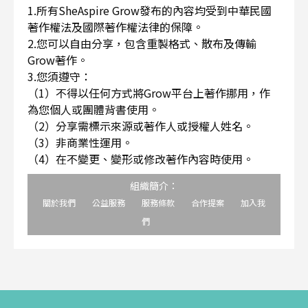
1.所有SheAspire Grow發布的內容均受到中華民國
著作權法及國際著作權法律的保障。
2.您可以自由分享，包含重製格式、散布及傳輸
Grow著作。
3.您須遵守：
（1）不得以任何方式將Grow平台上著作挪用，作
為您個人或團體背書使用。
（2）分享需標示來源或著作人或授權人姓名。
（3）非商業性運用。
（4）在不變更、變形或修改著作內容時使用。
組織簡介：
關於我們
公益服務
服務條款
合作提案
加入我
們