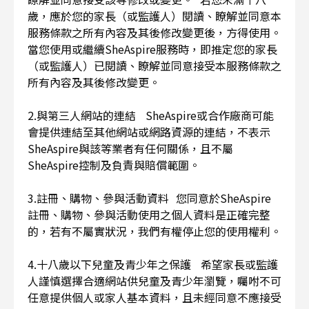
歲，應於您的家長（或監護人）閱讀、瞭解並同意本
服務條款之所有內容及其後修改變更後，方得使用。
當您使用或繼續SheAspire服務時，即推定您的家長
（或監護人）已閱讀、瞭解並同意接受本服務條款之
所有內容及其後修改變更。
2.與第三人網站的連結 SheAspire或合作廠商可能
會提供連結至其他網站或網路資源的連結，不表示
SheAspire與該等業者有任何關係，且不屬
SheAspire控制及負責與賠償範圍。
3.註冊、購物、參與活動資料 您同意於SheAspire
註冊、購物、參與活動使用之個人資料是正確完整
的，若有不屬實狀況，我們有權停止您的使用權利。
4.十八歲以下兒童及青少年之保護 希望家長或監護
人謹慎選擇合適網站供兒童及青少年瀏覽，囑咐不可
任意提供個人或家人基本資料，且未經同意不應接受