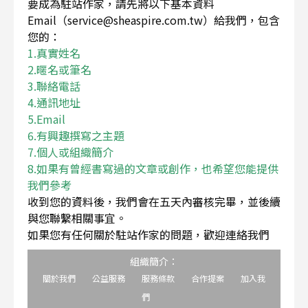
要成為駐站作家，請先將以下基本資料
Email（service@sheaspire.com.tw）給我們，包含
您的：
1.真實姓名
2.暱名或筆名
3.聯絡電話
4.通訊地址
5.Email
6.有興趣撰寫之主題
7.個人或組織簡介
8.如果有曾經書寫過的文章或創作，也希望您能提供
我們參考
收到您的資料後，我們會在五天內審核完畢，並後續
與您聯繫相關事宜。
如果您有任何關於駐站作家的問題，歡迎連絡我們
組織簡介：
關於我們
公益服務
服務條款
合作提案
加入我
們