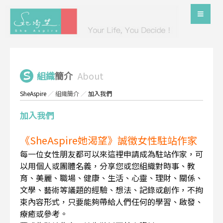
組織
簡介
About
SheAspire
／
組織簡介
／
加入我們
加入我們
《SheAspire她渴望》誠徵女性駐站作家
每一位女性朋友都可以來這裡申請成為駐站作家，可
以用個人或團體名義，分享您或您組織對時事、教
育、美麗、職場、健康、生活、心靈、理財、關係、
文學、藝術等議題的經驗、想法、記錄或創作，不拘
束內容形式，只要能夠帶給人們任何的學習、啟發、
療癒或參考。