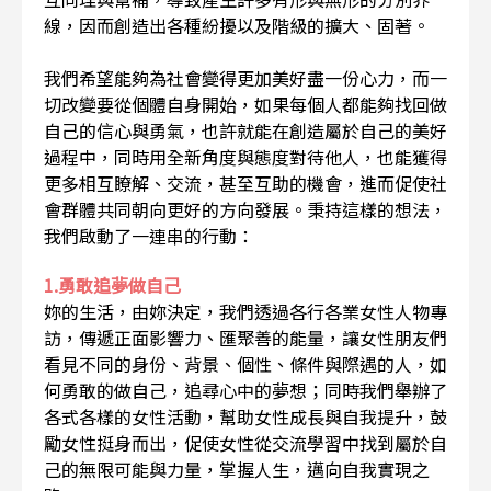
線，因而創造出各種紛擾以及階級的擴大、固著。
我們希望能夠為社會變得更加美好盡一份心力，而一
切改變要從個體自身開始，如果每個人都能夠找回做
自己的信心與勇氣，也許就能在創造屬於自己的美好
過程中，同時用全新角度與態度對待他人，也能獲得
更多相互瞭解、交流，甚至互助的機會，進而促使社
會群體共同朝向更好的方向發展。秉持這樣的想法，
我們啟動了一連串的行動：
1.勇敢追夢做自己
妳的生活，由妳決定，我們透過各行各業女性人物專
訪，傳遞正面影響力、匯聚善的能量，讓女性朋友們
看見不同的身份、背景、個性、條件與際遇的人，如
何勇敢的做自己，追尋心中的夢想；同時我們舉辦了
各式各樣的女性活動，幫助女性成長與自我提升，鼓
勵女性挺身而出，促使女性從交流學習中找到屬於自
己的無限可能與力量，掌握人生，邁向自我實現之