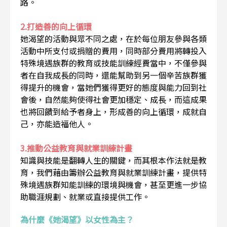
路。
2.打造善的向上循環
她渴望的活動與眾不同之處，在於每位朋友參與各類
活動中所支付或捐贈的費用，同時部分費用將轉投入
特殊境遇族群的教育或技能訓練經費當中，不僅參與
者在自我成長的同時，還能幫助到另一個辛苦族群獲
得提升的機會，當她們獲得更好的態度與能力回到社
會後，自然能夠使得社會更加穩定、成長，而這成果
也將回饋到給予者身上，形成善的向上循環，成就自
己，亦能造福他人。
3.推動公益教育與就業訓練計畫
知識與技能是翻轉人生的關鍵，而其根本作法就是教
育，我們藉由籌辦公益教育與就業訓練計畫，提供特
殊境遇族群知能訓練的環境與機會，甚至更進一步協
助職涯規劃、就業或直接提供工作。
為什麼《她渴望》以女性為主？