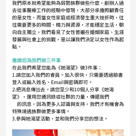
我們原本就希望能夠為弱勢族群做些什麼，創辦人過
去從事醫療工作的經驗中發現，大部分承擔照顧責任
的是女性，而當女性家庭或經濟發生重大挫折時，往
往需要更多的時間、精力與資源，才能穩定生活，朝
向自主獨立，我們看見了女性普遍在婚姻家庭、生涯
發展與社會上的挑戰，是以讓我們決定以女性作為起
點。
邀請您為我們做三件事
在此我們希望您能為《她渴望》做3件事：
1.請您加入我們的會員。加入很快，只需要透過臉書
登入或輸入姓名、Email與密碼即可。
2.把消息傳出去。請您至少和10個人分享《她渴
望》，運用您通訊錄或社群的力量，傳遞我們
的訊息，因為更多人認識與支持，我們才有機會為
特殊境遇族群做更多事情。
3.參與她渴望活動，並和我們分享您的想法。