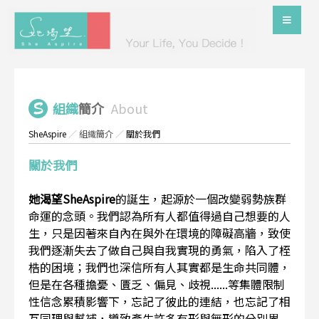
組織
簡介
About
SheAspire
／
組織簡介
／
關於我們
關於我們
她渴望SheAspire
的誕生，起源於一個改變弱勢族群
命運的念頭。我們認為所有人都值得過自己想要的人
生，只是因著來自內在與外在環境的障礙高牆，致使
我們逐漸失去了做自己與自我實現的勇氣，陷入了桎
梏的困境；我們也深信所有人其實都是生命共同體，
但是在各種擔憂、匱乏、偏見、歧視......等集體限制
性信念累積影響下，忘記了彼此的連結，也忘記了相
互同理與幫補，導致產生許多有形與無形的分別界