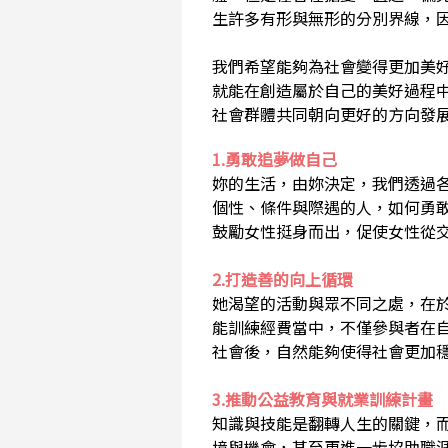
生許多有形與無形的分別界線，
我們希望能夠為社會變得更加美
就能在創造屬於自己的美好過程
社會群體共同朝向更好的方向發
1.勇敢追夢做自己
妳的生活，由妳決定，我們透過
個性、條件與際遇的人，如何勇
鼓勵女性挺身而出，促使女性從
2.打造善的向上循環
她渴望的活動與眾不同之處，在
能訓練經費當中，不僅參與者在
社會後，自然能夠使得社會更加
3.推動公益教育與就業訓練計畫
知識與技能是翻轉人生的關鍵，
境與機會，甚至更進一步協助職