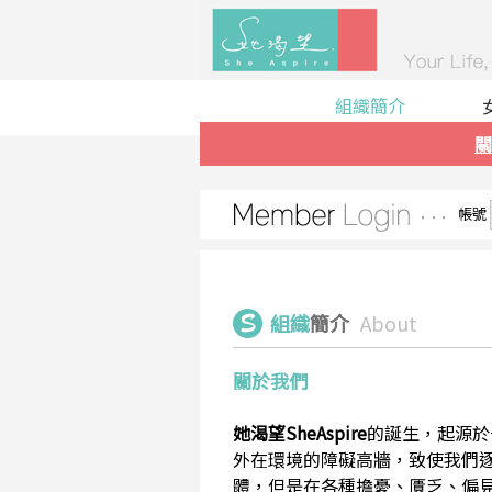
組織簡介
關
帳號
組織
簡介
About
關於我們
她渴望SheAspire
的誕生，起源於
外在環境的障礙高牆，致使我們
體，但是在各種擔憂、匱乏、偏見