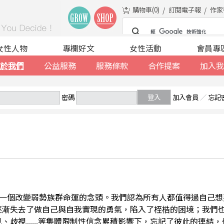
購物車(
0
)
訂閱電子報
作家
女性人物
專欄好文
女性活動
會員專
於我們
公益服務
服務條款
合作提案
加入我
密碼
登入
加入會員
／
忘記
一個改變弱勢族群命運的念頭。我們認為所有人都值得過自己想
逐漸失去了做自己與自我實現的勇氣，陷入了桎梏的困境；我們
、歧視......等集體限制性信念累積影響下，忘記了彼此的連結