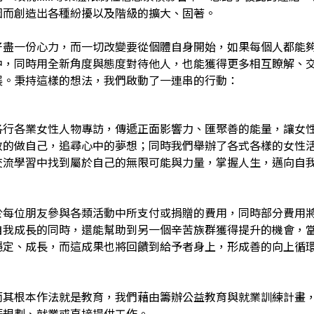
因而創造出各種紛擾以及階級的擴大、固著。
好盡一份心力，而一切改變要從個體自身開始，如果每個人都能
中，同時用全新角度與態度對待他人，也能獲得更多相互瞭解、
展。秉持這樣的想法，我們啟動了一連串的行動：
各行各業女性人物專訪，傳遞正面影響力、匯聚善的能量，讓女
敢的做自己，追尋心中的夢想；同時我們舉辦了各式各樣的女性
交流學習中找到屬於自己的無限可能與力量，掌握人生，邁向自
於每位朋友參與各類活動中所支付或捐贈的費用，同時部分費用
自我成長的同時，還能幫助到另一個辛苦族群獲得提升的機會，
穩定、成長，而這成果也將回饋到給予者身上，形成善的向上循
而其根本作法就是教育，我們藉由籌辦公益教育與就業訓練計畫
涯規劃、就業或直接提供工作。