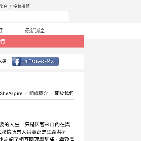
後台
投稿推薦
區
最新消息
們
密碼
SheAspire
／
組織簡介
／
關於我們
要的人生，只是因著來自內在與
也深信所有人其實都是生命共同
，也忘記了相互同理與幫補，導致產