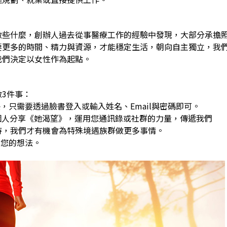
做些什麼，創辦人過去從事醫療工作的經驗中發現，大部分承擔
要更多的時間、精力與資源，才能穩定生活，朝向自主獨立，我
我們決定以女性作為起點。
3件事：
，只需要透過臉書登入或輸入姓名、Email與密碼即可。
0個人分享《她渴望》，運用您通訊錄或社群的力量，傳遞我們
，我們才有機會為特殊境遇族群做更多事情。
享您的想法。