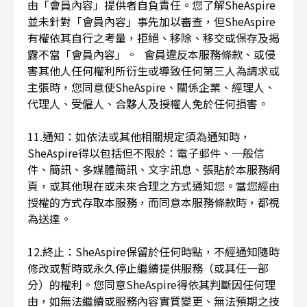
由「會員內容」提供者自負責任。您了解SheAspire
並未針對「會員內容」事先加以審查，但SheAspire
有權依其自行之考量，拒絕、移除、移交或保存及揭
露不當「會員內容」。 會員違反本服務條款、或侵
害其他人任何權利所衍生或導致任何第三人為請求或
主張時，您同意使SheAspire、關係企業、經理人、
代理人、受僱人、合夥人及授權人免於任何損害。
11.通知：如依法或其他相關規定須為通知時，
SheAspire得以包括但不限於：電子郵件、一般信
件、簡訊、多媒體簡訊、文字訊息、張貼於本服務網
頁，或其他現在或未來合理之方式通知您。當您經由
授權的方式存取本服務，而同意本服務條款時，都視
為送達。
12.終止：SheAspire保留於任何時點，不經通知隨時
修改或暫時或永久停止繼續提供服務（或其任一部
分）的權利。您同意SheAspire得依其判斷因任何理
由，如無法繼續或服務內容實質變更、無法預期之技