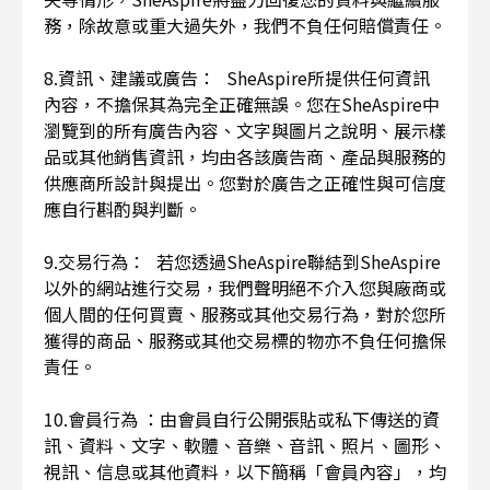
務，除故意或重大過失外，我們不負任何賠償責任。
8.資訊、建議或廣告： SheAspire所提供任何資訊
內容，不擔保其為完全正確無誤。您在SheAspire中
瀏覽到的所有廣告內容、文字與圖片之說明、展示樣
品或其他銷售資訊，均由各該廣告商、產品與服務的
供應商所設計與提出。您對於廣告之正確性與可信度
應自行斟酌與判斷。
9.交易行為： 若您透過SheAspire聯結到SheAspire
以外的網站進行交易，我們聲明絕不介入您與廠商或
個人間的任何買賣、服務或其他交易行為，對於您所
獲得的商品、服務或其他交易標的物亦不負任何擔保
責任。
10.會員行為 ：由會員自行公開張貼或私下傳送的資
訊、資料、文字、軟體、音樂、音訊、照片、圖形、
視訊、信息或其他資料，以下簡稱「會員內容」，均