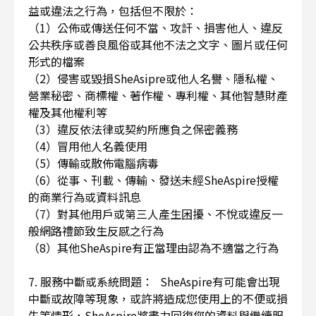
益或違法之行為，包括但不限於：
（1）公佈或傳送任何不當、攻訐、損害他人、違反
公共秩序或善良風俗或其他不法之文字、圖片或任何
形式的檔案
（2）侵害或毀損SheAsipre或他人名譽、隱私權、
營業秘密、商標權、著作權、專利權、其他智慧財產
權及其他權利等
（3）違反依法律或契約所應負之保密義務
（4）冒用他人名義使用
（5）傳輸或散佈電腦病毒
（6）從事、刊載、傳輸、發送未經SheAspire授權
的商業行為或資料訊息
（7）對其他用戶或第三人產生困擾、不悅或違反一
般網路禮節致生反感之行為
（8）其他SheAspire有正當理由認為不適當之行為
7. 服務中斷或系統問題： SheAspire有可能會出現
中斷或故障等現象，或許將造成您使用上的不便或損
失等情形，SheAspire將盡力回復您的資料與繼續服