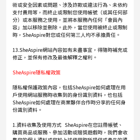
術或安全因素或問題、涉及詐欺或違法行為、未依約
支付費用等，而終止或限制您使用帳號（或其任何部
分）或本服務之使用，並將本服務內任何「會員內
容」加以移除並刪除。此外，當您使用被終止或限制
時，SheAspire對您或任何第三人均不承擔責任。
13.SheAspire網站內容如有未盡事宜，得隨時補充或
修正，並保有修改及最後解釋之權利。
SheAspire隱私權政策
隱私權保護政策內容，包括SheAspire如何處理在用
戶使用網站服務時收集到的身份識別資料，也包括
SheAspire如何處理在商業夥伴合作時分享的任何身
份識別資料。
1.資料收集及使用方式 SheAspire在您註冊帳號、
購買商品或服務、參加活動或贈獎遊戲時，我們會收
集您的個人資料或您於上述使用時所提供或產生的資