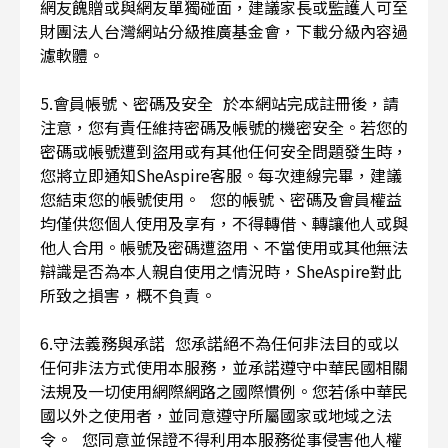
網友餽贈或與網友單獨碰面，建議家長或監護人可至
財團法人台灣網站分級推廣基金會，下載分級內容過
濾軟體。
5.會員帳號、密碼及安全 於本網站完成註冊後，請
注意，您有責任維持密碼及帳號的機密安全。若您的
密碼或帳號遭到盜用或有其他任何安全問題發生時，
您將立即通知SheAspire客服。每次連線完畢，建議
您結束您的帳號使用。 您的帳號、密碼及會員權益
均僅供您個人使用及享有，不得轉借、轉讓他人或與
他人合用。帳號及密碼遭盜用、不當使用或其他無法
辯識是否為本人親自使用之情況時，SheAspire對此
所致之損害，概不負責。
6.守法義務與承諾 您承諾絕不為任何非法目的或以
任何非法方式使用本服務，並承諾遵守中華民國相關
法規及一切使用網際網路之國際慣例。您若係中華民
國以外之使用者，並同意遵守所屬國家或地域之法
令。 您同意並保證不得利用本服務從事侵害他人權