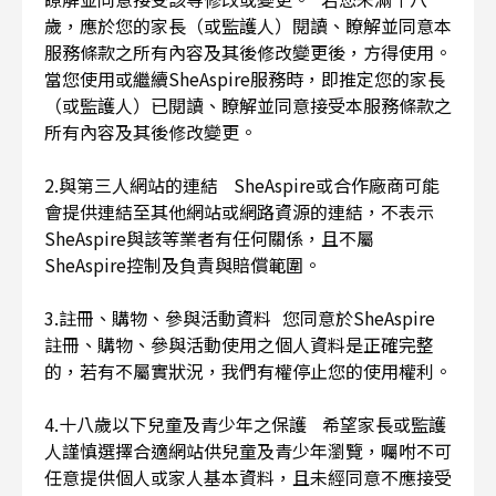
歲，應於您的家長（或監護人）閱讀、瞭解並同意本
服務條款之所有內容及其後修改變更後，方得使用。
當您使用或繼續SheAspire服務時，即推定您的家長
（或監護人）已閱讀、瞭解並同意接受本服務條款之
所有內容及其後修改變更。
2.與第三人網站的連結 SheAspire或合作廠商可能
會提供連結至其他網站或網路資源的連結，不表示
SheAspire與該等業者有任何關係，且不屬
SheAspire控制及負責與賠償範圍。
3.註冊、購物、參與活動資料 您同意於SheAspire
註冊、購物、參與活動使用之個人資料是正確完整
的，若有不屬實狀況，我們有權停止您的使用權利。
4.十八歲以下兒童及青少年之保護 希望家長或監護
人謹慎選擇合適網站供兒童及青少年瀏覽，囑咐不可
任意提供個人或家人基本資料，且未經同意不應接受