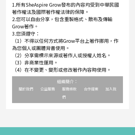
1.所有SheAspire Grow發布的內容均受到中華民國
著作權法及國際著作權法律的保障。
2.您可以自由分享，包含重製格式、散布及傳輸
Grow著作。
3.您須遵守：
（1）不得以任何方式將Grow平台上著作挪用，作
為您個人或團體背書使用。
（2）分享需標示來源或著作人或授權人姓名。
（3）非商業性運用。
（4）在不變更、變形或修改著作內容時使用。
組織簡介：
關於我們
公益服務
服務條款
合作提案
加入我
們