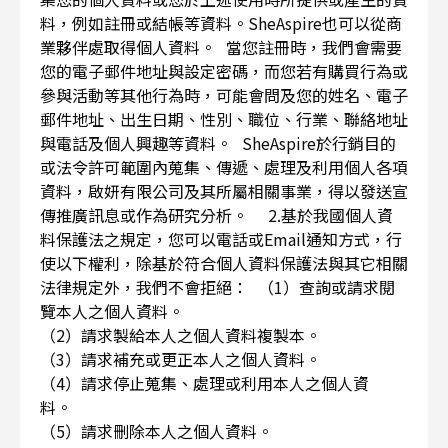
料，例如註冊或結帳等資料。SheAspire也可以從商
業夥伴處取得個人資料。 當您註冊時，我們會需要
您的電子郵件地址與設定密碼，而您若有購買行為或
參與活動等其他行為時，可能會問及您的姓名、電子
郵件地址、出生日期、性別、職位、行業、聯絡地址
與電話及個人興趣等資料。 SheAspire於行銷目的
或法令許可範圍內蒐集、傳遞、處理及利用個人各項
資料，啟妍有限公司及其所屬相關事業，得以發送宣
傳推廣訊息或作為研究分析。 2.基於我國個人資
料保護法之規定，您可以電話或Email通知方式，行
使以下權利，除基於符合個人資料保護法與其它相關
法律規定外，我們不會拒絕： （1）查詢或請求閱
覽本人之個人資料。
（2）請求製給本人之個人資料複製本。
（3）請求補充或更正本人之個人資料。
（4）請求停止蒐集、處理或利用本人之個人資
料。
（5）請求刪除本人之個人資料。