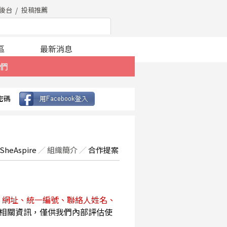
後台
投稿推薦
區
最新消息
們
密碼
SheAspire
／
組織簡介
／
合作提案
、網址、統一編號、聯絡人姓名、
相關資訊，僅供我們內部評估使