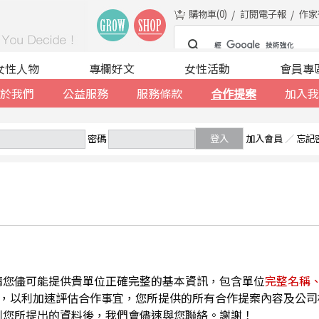
購物車(
0
)
訂閱電子報
作家
女性人物
專欄好文
女性活動
會員專
於我們
公益服務
服務條款
合作提案
加入我
密碼
登入
加入會員
／
忘記
請您儘可能提供貴單位正確完整的基本資訊，包含單位
完整名稱
，以利加速評估合作事宜，您所提供的所有合作提案內容及公司
到您所提出的資料後，我們會儘速與您聯絡。謝謝！