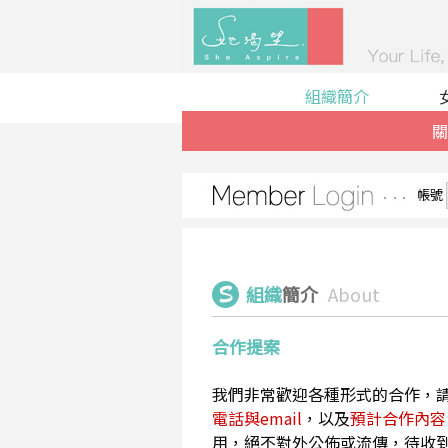
組織簡介
關
帳號
組織
簡介
About
合作提案
我們非常歡迎各種形式的合作，
電話與email
，以及
預計合作內容
用，絕不對外公佈或流傳，待收