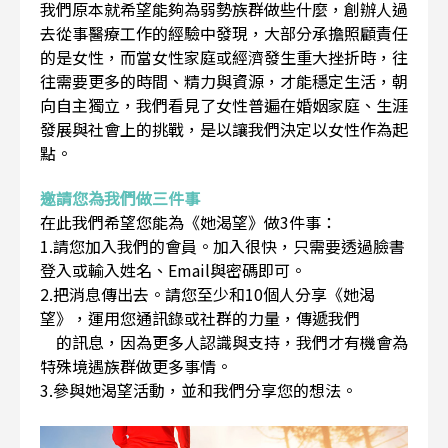
我們原本就希望能夠為弱勢族群做些什麼，創辦人過
去從事醫療工作的經驗中發現，大部分承擔照顧責任
的是女性，而當女性家庭或經濟發生重大挫折時，往
往需要更多的時間、精力與資源，才能穩定生活，朝
向自主獨立，我們看見了女性普遍在婚姻家庭、生涯
發展與社會上的挑戰，是以讓我們決定以女性作為起
點。
邀請您為我們做三件事
在此我們希望您能為《她渴望》做3件事：
1.請您加入我們的會員。加入很快，只需要透過臉書
登入或輸入姓名、Email與密碼即可。
2.把消息傳出去。請您至少和10個人分享《她渴
望》，運用您通訊錄或社群的力量，傳遞我們
的訊息，因為更多人認識與支持，我們才有機會為
特殊境遇族群做更多事情。
3.參與她渴望活動，並和我們分享您的想法。