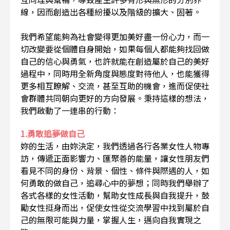
線，因而創造出各種紛擾以及階級的擴大、固著。
我們希望能夠為社會變得更加美好盡一份心力，而一
切改變要從個體自身開始，如果每個人都能夠找回做
自己的信心與勇氣，也許就能在創造屬於自己的美好
過程中，同時用全新角度與態度對待他人，也能獲得
更多相互瞭解、交流，甚至互助的機會，進而促使社
會群體共同朝向更好的方向發展。秉持這樣的想法，
我們啟動了一連串的行動：
1.勇敢追夢做自己
妳的生活，由妳決定，我們透過各行各業女性人物專
訪，傳遞正面影響力、匯聚善的能量，讓女性朋友們
看見不同的身份、背景、個性、條件與際遇的人，如
何勇敢的做自己，追尋心中的夢想；同時我們舉辦了
各式各樣的女性活動，幫助女性成長與自我提升，鼓
勵女性挺身而出，促使女性從交流學習中找到屬於自
己的無限可能與力量，掌握人生，邁向自我實現之