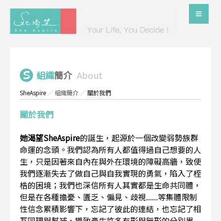
組織
簡介
About
SheAspire
／
組織簡介
／
關於我們
關於我們
她渴望SheAspire
的誕生，起源於一個改變弱勢族群
命運的念頭。我們認為所有人都值得過自己想要的人
生，只是因著來自內在與外在環境的障礙高牆，致使
我們逐漸失去了做自己與自我實現的勇氣，陷入了桎
梏的困境；我們也深信所有人其實都是生命共同體，
但是在各種擔憂、匱乏、偏見、歧視......等集體限制
性信念累積影響下，忘記了彼此的連結，也忘記了相
互同理與幫補，導致產生許多有形與無形的分別界