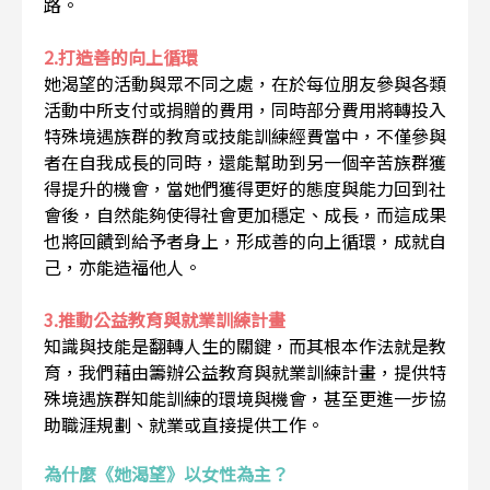
路。
2.打造善的向上循環
她渴望的活動與眾不同之處，在於每位朋友參與各類
活動中所支付或捐贈的費用，同時部分費用將轉投入
特殊境遇族群的教育或技能訓練經費當中，不僅參與
者在自我成長的同時，還能幫助到另一個辛苦族群獲
得提升的機會，當她們獲得更好的態度與能力回到社
會後，自然能夠使得社會更加穩定、成長，而這成果
也將回饋到給予者身上，形成善的向上循環，成就自
己，亦能造福他人。
3.推動公益教育與就業訓練計畫
知識與技能是翻轉人生的關鍵，而其根本作法就是教
育，我們藉由籌辦公益教育與就業訓練計畫，提供特
殊境遇族群知能訓練的環境與機會，甚至更進一步協
助職涯規劃、就業或直接提供工作。
為什麼《她渴望》以女性為主？