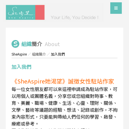
組織
簡介
About
SheAspire
／
組織簡介
／
加入我們
加入我們
《SheAspire她渴望》誠徵女性駐站作家
每一位女性朋友都可以來這裡申請成為駐站作家，可
以用個人或團體名義，分享您或您組織對時事、教
育、美麗、職場、健康、生活、心靈、理財、關係、
文學、藝術等議題的經驗、想法、記錄或創作，不拘
束內容形式，只要能夠帶給人們任何的學習、啟發、
療癒或參考。