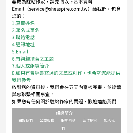
要成為駐站作家，請先將以下基本資料
Email（service@sheaspire.com.tw）給我們，包含
您的：
1.真實姓名
2.暱名或筆名
3.聯絡電話
4.通訊地址
5.Email
6.有興趣撰寫之主題
7.個人或組織簡介
8.如果有曾經書寫過的文章或創作，也希望您能提供
我們參考
收到您的資料後，我們會在五天內審核完畢，並後續
與您聯繫相關事宜。
如果您有任何關於駐站作家的問題，歡迎連絡我們
組織簡介：
關於我們
公益服務
服務條款
合作提案
加入我
們