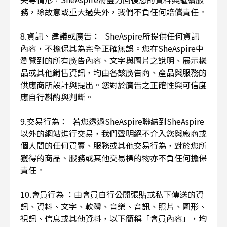
務，除故意或重大過失外，我們不負任何賠償責任。
8.資訊、建議或廣告： SheAspire所提供任何資訊
內容，不擔保其為完全正確無誤。您在SheAspire中
瀏覽到的所有廣告內容、文字與圖片之說明、展示樣
品或其他銷售資訊，均由各該廣告商、產品與服務的
供應商所設計與提出。您對於廣告之正確性與可信度
應自行斟酌與判斷。
9.交易行為： 若您透過SheAspire聯結到SheAspire
以外的網站進行交易，我們聲明絕不介入您與廠商或
個人間的任何買賣、服務或其他交易行為，對於您所
獲得的商品、服務或其他交易標的物亦不負任何擔保
責任。
10.會員行為 ：由會員自行公開張貼或私下傳送的資
訊、資料、文字、軟體、音樂、音訊、照片、圖形、
視訊、信息或其他資料，以下簡稱「會員內容」，均