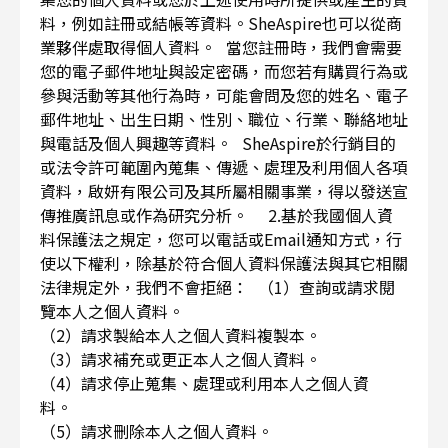
料，例如註冊或結帳等資料。SheAspire也可以從商
業夥伴處取得個人資料。 當您註冊時，我們會需要
您的電子郵件地址與設定密碼，而您若有購買行為或
參與活動等其他行為時，可能會問及您的姓名、電子
郵件地址、出生日期、性別、職位、行業、聯絡地址
與電話及個人興趣等資料。 SheAspire於行銷目的
或法令許可範圍內蒐集、傳遞、處理及利用個人各項
資料，啟妍有限公司及其所屬相關事業，得以發送宣
傳推廣訊息或作為研究分析。 2.基於我國個人資
料保護法之規定，您可以電話或Email通知方式，行
使以下權利，除基於符合個人資料保護法與其它相關
法律規定外，我們不會拒絕： （1）查詢或請求閱
覽本人之個人資料。
（2）請求製給本人之個人資料複製本。
（3）請求補充或更正本人之個人資料。
（4）請求停止蒐集、處理或利用本人之個人資
料。
（5）請求刪除本人之個人資料。