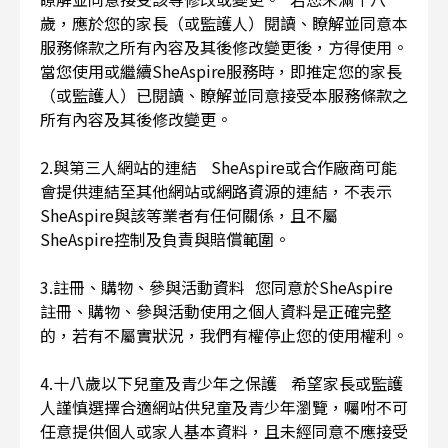
歲，應於您的家長（或監護人）閱讀、瞭解並同意本
服務條款之所有內容及其後修改變更後，方得使用。
當您使用或繼續SheAspire服務時，即推定您的家長
（或監護人）已閱讀、瞭解並同意接受本服務條款之
所有內容及其後修改變更。
2.與第三人網站的連結 SheAspire或合作廠商可能
會提供連結至其他網站或網路資源的連結，不表示
SheAspire與該等業者有任何關係，且不屬
SheAspire控制及負責與賠償範圍。
3.註冊、購物、參與活動資料 您同意於SheAspire
註冊、購物、參與活動使用之個人資料是正確完整
的，若有不屬實狀況，我們有權停止您的使用權利。
4.十八歲以下兒童及青少年之保護 希望家長或監護
人謹慎選擇合適網站供兒童及青少年瀏覽，囑咐不可
任意提供個人或家人基本資料，且未經同意不應接受