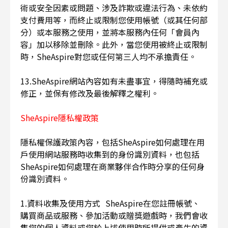
術或安全因素或問題、涉及詐欺或違法行為、未依約
支付費用等，而終止或限制您使用帳號（或其任何部
分）或本服務之使用，並將本服務內任何「會員內
容」加以移除並刪除。此外，當您使用被終止或限制
時，SheAspire對您或任何第三人均不承擔責任。
13.SheAspire網站內容如有未盡事宜，得隨時補充或
修正，並保有修改及最後解釋之權利。
SheAspire隱私權政策
隱私權保護政策內容，包括SheAspire如何處理在用
戶使用網站服務時收集到的身份識別資料，也包括
SheAspire如何處理在商業夥伴合作時分享的任何身
份識別資料。
1.資料收集及使用方式 SheAspire在您註冊帳號、
購買商品或服務、參加活動或贈獎遊戲時，我們會收
集您的個人資料或您於上述使用時所提供或產生的資