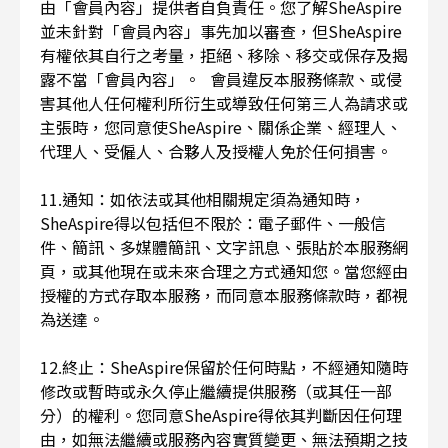
由「會員內容」提供者自負責任。您了解SheAspire
並未針對「會員內容」事先加以審查，但SheAspire
有權依其自行之考量，拒絕、移除、移交或保存及揭
露不當「會員內容」。 會員違反本服務條款、或侵
害其他人任何權利所衍生或導致任何第三人為請求或
主張時，您同意使SheAspire、關係企業、經理人、
代理人、受僱人、合夥人及授權人免於任何損害。
11.通知：如依法或其他相關規定須為通知時，
SheAspire得以包括但不限於：電子郵件、一般信
件、簡訊、多媒體簡訊、文字訊息、張貼於本服務網
頁，或其他現在或未來合理之方式通知您。當您經由
授權的方式存取本服務，而同意本服務條款時，都視
為送達。
12.終止：SheAspire保留於任何時點，不經通知隨時
修改或暫時或永久停止繼續提供服務（或其任一部
分）的權利。您同意SheAspire得依其判斷因任何理
由，如無法繼續或服務內容實質變更、無法預期之技