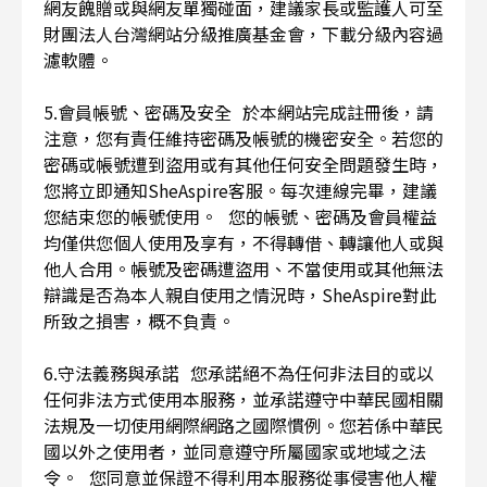
網友餽贈或與網友單獨碰面，建議家長或監護人可至
財團法人台灣網站分級推廣基金會，下載分級內容過
濾軟體。
5.會員帳號、密碼及安全 於本網站完成註冊後，請
注意，您有責任維持密碼及帳號的機密安全。若您的
密碼或帳號遭到盜用或有其他任何安全問題發生時，
您將立即通知SheAspire客服。每次連線完畢，建議
您結束您的帳號使用。 您的帳號、密碼及會員權益
均僅供您個人使用及享有，不得轉借、轉讓他人或與
他人合用。帳號及密碼遭盜用、不當使用或其他無法
辯識是否為本人親自使用之情況時，SheAspire對此
所致之損害，概不負責。
6.守法義務與承諾 您承諾絕不為任何非法目的或以
任何非法方式使用本服務，並承諾遵守中華民國相關
法規及一切使用網際網路之國際慣例。您若係中華民
國以外之使用者，並同意遵守所屬國家或地域之法
令。 您同意並保證不得利用本服務從事侵害他人權