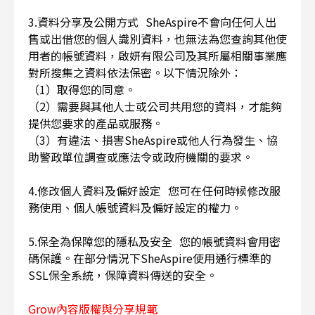
3.資料分享及公開方式 SheAspire不會向任何人出
售或出借您的個人識別資料，也無法為您查詢其他使
用者的帳號資料，啟妍有限公司及其所屬相關事業應
對所搜集之資料依法保密。以下情況除外：
（1）取得您的同意。
（2）需要與其他人士或公司共用您的資料，才能夠
提供您要求的產品或服務。
（3）有違法、損害SheAspire或他人行為發生、協
助警政單位調查或應法令或政府機關的要求。
4.修改個人資料及偏好設定 您可在任何時候修改服
務使用、個人帳號資料及偏好設定的權力。
5.保全為保障您的隱私及安全 您的帳號資料會用密
碼保護。在部分情況下SheAspire使用通行標準的
SSL保全系統，保障資料傳送的安全。
Grow內容版權與分享規範