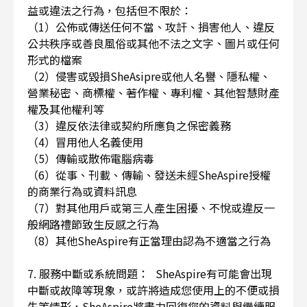
益或違法之行為，包括但不限於：
（1）公佈或傳送任何不當、攻訐、損害他人、違反
公共秩序或善良風俗或其他不法之文字、圖片或任何
形式的檔案
（2）侵害或毀損SheAsipre或他人名譽、隱私權、
營業秘密、商標權、著作權、專利權、其他智慧財產
權及其他權利等
（3）違反依法律或契約所應負之保密義務
（4）冒用他人名義使用
（5）傳輸或散佈電腦病毒
（6）從事、刊載、傳輸、發送未經SheAspire授權
的商業行為或資料訊息
（7）對其他用戶或第三人產生困擾、不悅或違反一
般網路禮節致生反感之行為
（8）其他SheAspire有正當理由認為不適當之行為
7. 服務中斷或系統問題： SheAspire有可能會出現
中斷或故障等現象，或許將造成您使用上的不便或損
失等情形，SheAspire將盡力回復您的資料與繼續服