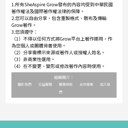
1.所有SheAspire Grow發布的內容均受到中華民國
著作權法及國際著作權法律的保障。
2.您可以自由分享，包含重製格式、散布及傳輸
Grow著作。
3.您須遵守：
（1）不得以任何方式將Grow平台上著作挪用，作
為您個人或團體背書使用。
（2）分享需標示來源或著作人或授權人姓名。
（3）非商業性運用。
（4）在不變更、變形或修改著作內容時使用。
組織簡介：
關於我們
公益服務
服務條款
合作提案
加入我
們