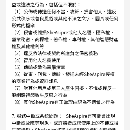
益或違法之行為，包括但不限於：
（1）公佈或傳送任何不當、攻訐、損害他人、違反
公共秩序或善良風俗或其他不法之文字、圖片或任何
形式的檔案
（2）侵害或毀損SheAsipre或他人名譽、隱私權、
營業秘密、商標權、著作權、專利權、其他智慧財產
權及其他權利等
（3）違反依法律或契約所應負之保密義務
（4）冒用他人名義使用
（5）傳輸或散佈電腦病毒
（6）從事、刊載、傳輸、發送未經SheAspire授權
的商業行為或資料訊息
（7）對其他用戶或第三人產生困擾、不悅或違反一
般網路禮節致生反感之行為
（8）其他SheAspire有正當理由認為不適當之行為
7. 服務中斷或系統問題： SheAspire有可能會出現
中斷或故障等現象，或許將造成您使用上的不便或損
失等情形，SheAspire將盡力回復您的資料與繼續服