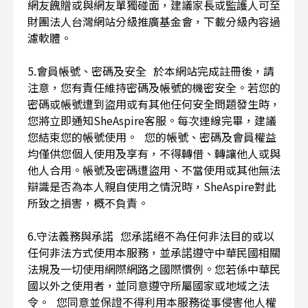
網友餽贈或與網友單獨碰面，建議家長或監護人可至
財團法人台灣網站分級推廣基金會，下載分級內容過
濾軟體。
5.會員帳號、密碼及安全 於本網站完成註冊後，請
注意，您有責任維持密碼及帳號的機密安全。若您的
密碼或帳號遭到盜用或有其他任何安全問題發生時，
您將立即通知SheAspire客服。每次連線完畢，建議
您結束您的帳號使用。 您的帳號、密碼及會員權益
均僅供您個人使用及享有，不得轉借、轉讓他人或與
他人合用。帳號及密碼遭盜用、不當使用或其他無法
辯識是否為本人親自使用之情況時，SheAspire對此
所致之損害，概不負責。
6.守法義務與承諾 您承諾絕不為任何非法目的或以
任何非法方式使用本服務，並承諾遵守中華民國相關
法規及一切使用網際網路之國際慣例。您若係中華民
國以外之使用者，並同意遵守所屬國家或地域之法
令。 您同意並保證不得利用本服務從事侵害他人權