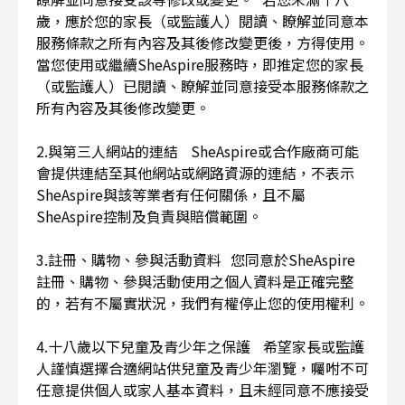
歲，應於您的家長（或監護人）閱讀、瞭解並同意本
服務條款之所有內容及其後修改變更後，方得使用。
當您使用或繼續SheAspire服務時，即推定您的家長
（或監護人）已閱讀、瞭解並同意接受本服務條款之
所有內容及其後修改變更。
2.與第三人網站的連結 SheAspire或合作廠商可能
會提供連結至其他網站或網路資源的連結，不表示
SheAspire與該等業者有任何關係，且不屬
SheAspire控制及負責與賠償範圍。
3.註冊、購物、參與活動資料 您同意於SheAspire
註冊、購物、參與活動使用之個人資料是正確完整
的，若有不屬實狀況，我們有權停止您的使用權利。
4.十八歲以下兒童及青少年之保護 希望家長或監護
人謹慎選擇合適網站供兒童及青少年瀏覽，囑咐不可
任意提供個人或家人基本資料，且未經同意不應接受