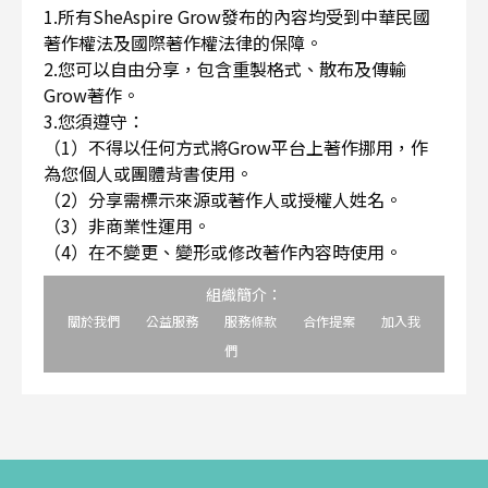
1.所有SheAspire Grow發布的內容均受到中華民國
著作權法及國際著作權法律的保障。
2.您可以自由分享，包含重製格式、散布及傳輸
Grow著作。
3.您須遵守：
（1）不得以任何方式將Grow平台上著作挪用，作
為您個人或團體背書使用。
（2）分享需標示來源或著作人或授權人姓名。
（3）非商業性運用。
（4）在不變更、變形或修改著作內容時使用。
組織簡介：
關於我們
公益服務
服務條款
合作提案
加入我
們