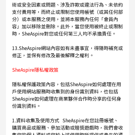
術或安全因素或問題、涉及詐欺或違法行為、未依約
支付費用等，而終止或限制您使用帳號（或其任何部
分）或本服務之使用，並將本服務內任何「會員內
容」加以移除並刪除。此外，當您使用被終止或限制
時，SheAspire對您或任何第三人均不承擔責任。
13.SheAspire網站內容如有未盡事宜，得隨時補充或
修正，並保有修改及最後解釋之權利。
SheAspire隱私權政策
隱私權保護政策內容，包括SheAspire如何處理在用
戶使用網站服務時收集到的身份識別資料，也包括
SheAspire如何處理在商業夥伴合作時分享的任何身
份識別資料。
1.資料收集及使用方式 SheAspire在您註冊帳號、
購買商品或服務、參加活動或贈獎遊戲時，我們會收
集您的個人資料或您於上述使用時所提供或產生的資