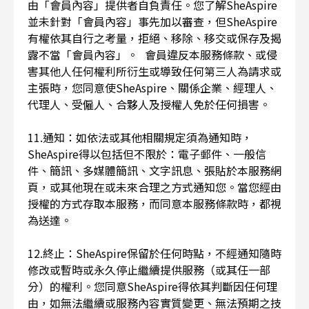
由「會員內容」提供者自負責任。您了解SheAspire
並未針對「會員內容」事先加以審查，但SheAspire
有權依其自行之考量，拒絕、移除、移交或保存及揭
露不當「會員內容」。 會員違反本服務條款、或侵
害其他人任何權利所衍生或導致任何第三人為請求或
主張時，您同意使SheAspire、關係企業、經理人、
代理人、受僱人、合夥人及授權人免於任何損害。
11.通知：如依法或其他相關規定須為通知時，
SheAspire得以包括但不限於：電子郵件、一般信
件、簡訊、多媒體簡訊、文字訊息、張貼於本服務網
頁，或其他現在或未來合理之方式通知您。當您經由
授權的方式存取本服務，而同意本服務條款時，都視
為送達。
12.終止：SheAspire保留於任何時點，不經通知隨時
修改或暫時或永久停止繼續提供服務（或其任一部
分）的權利。您同意SheAspire得依其判斷因任何理
由，如無法繼續或服務內容實質變更、無法預期之技