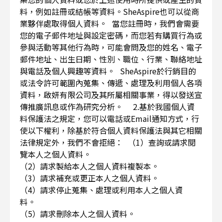
料，例如註冊或結帳等資料。SheAspire也可以從商
業夥伴處取得個人資料。 當您註冊時，我們會需要
您的電子郵件地址與設定密碼，而您若有購買行為或
參與活動等其他行為時，可能會問及您的姓名、電子
郵件地址、出生日期、性別、職位、行業、聯絡地址
與電話及個人興趣等資料。 SheAspire於行銷目的
或法令許可範圍內蒐集、傳遞、處理及利用個人各項
資料，啟妍有限公司及其所屬相關事業，得以發送宣
傳推廣訊息或作為研究分析。 2.基於我國個人資
料保護法之規定，您可以電話或Email通知方式，行
使以下權利，除基於符合個人資料保護法與其它相關
法律規定外，我們不會拒絕： （1）查詢或請求閱
覽本人之個人資料。
（2）請求製給本人之個人資料複製本。
（3）請求補充或更正本人之個人資料。
（4）請求停止蒐集、處理或利用本人之個人資
料。
（5）請求刪除本人之個人資料。