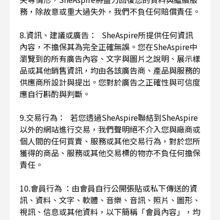
務，除故意或重大過失外，我們不負任何賠償責任。
8.資訊、建議或廣告： SheAspire所提供任何資訊
內容，不擔保其為完全正確無誤。您在SheAspire中
瀏覽到的所有廣告內容、文字與圖片之說明、展示樣
品或其他銷售資訊，均由各該廣告商、產品與服務的
供應商所設計與提出。您對於廣告之正確性與可信度
應自行斟酌與判斷。
9.交易行為： 若您透過SheAspire聯結到SheAspire
以外的網站進行交易，我們聲明絕不介入您與廠商或
個人間的任何買賣、服務或其他交易行為，對於您所
獲得的商品、服務或其他交易標的物亦不負任何擔保
責任。
10.會員行為 ：由會員自行公開張貼或私下傳送的資
訊、資料、文字、軟體、音樂、音訊、照片、圖形、
視訊、信息或其他資料，以下簡稱「會員內容」，均