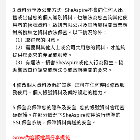
3.資料分享及公開方式 SheAspire不會向任何人出
售或出借您的個人識別資料，也無法為您查詢其他使
用者的帳號資料，啟妍有限公司及其所屬相關事業應
對所搜集之資料依法保密。以下情況除外：
（1）取得您的同意。
（2）需要與其他人士或公司共用您的資料，才能夠
提供您要求的產品或服務。
（3）有違法、損害SheAspire或他人行為發生、協
助警政單位調查或應法令或政府機關的要求。
4.修改個人資料及偏好設定 您可在任何時候修改服
務使用、個人帳號資料及偏好設定的權力。
5.保全為保障您的隱私及安全 您的帳號資料會用密
碼保護。在部分情況下SheAspire使用通行標準的
SSL保全系統，保障資料傳送的安全。
Grow內容版權與分享規範