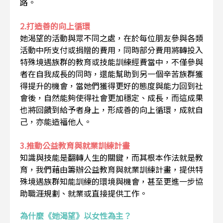
路。
2.打造善的向上循環
她渴望的活動與眾不同之處，在於每位朋友參與各類
活動中所支付或捐贈的費用，同時部分費用將轉投入
特殊境遇族群的教育或技能訓練經費當中，不僅參與
者在自我成長的同時，還能幫助到另一個辛苦族群獲
得提升的機會，當她們獲得更好的態度與能力回到社
會後，自然能夠使得社會更加穩定、成長，而這成果
也將回饋到給予者身上，形成善的向上循環，成就自
己，亦能造福他人。
3.推動公益教育與就業訓練計畫
知識與技能是翻轉人生的關鍵，而其根本作法就是教
育，我們藉由籌辦公益教育與就業訓練計畫，提供特
殊境遇族群知能訓練的環境與機會，甚至更進一步協
助職涯規劃、就業或直接提供工作。
為什麼《她渴望》以女性為主？