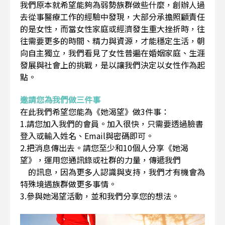
我們原本就希望能夠為弱勢族群做些什麼，創辦人過
去從事醫療工作的經驗中發現，大部分承擔照顧責任
的是女性，而當女性家庭或經濟發生重大挫折時，往
往需要更多的時間、精力與資源，才能穩定生活，朝
向自主獨立，我們看見了女性普遍在婚姻家庭、生涯
發展與社會上的挑戰，是以讓我們決定以女性作為起
點。
邀請您為我們做三件事
在此我們希望您能為《她渴望》做3件事：
1.請您加入我們的會員。加入很快，只需要透過臉書
登入或輸入姓名、Email與密碼即可。
2.把消息傳出去。請您至少和10個人分享《她渴
望》，運用您通訊錄或社群的力量，傳遞我們
的訊息，因為更多人認識與支持，我們才有機會為
特殊境遇族群做更多事情。
3.參與她渴望活動，並和我們分享您的想法。