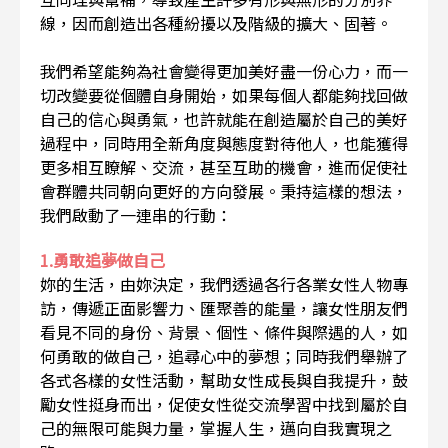
線，因而創造出各種紛擾以及階級的擴大、固著。
我們希望能夠為社會變得更加美好盡一份心力，而一
切改變要從個體自身開始，如果每個人都能夠找回做
自己的信心與勇氣，也許就能在創造屬於自己的美好
過程中，同時用全新角度與態度對待他人，也能獲得
更多相互瞭解、交流，甚至互助的機會，進而促使社
會群體共同朝向更好的方向發展。秉持這樣的想法，
我們啟動了一連串的行動：
1.勇敢追夢做自己
妳的生活，由妳決定，我們透過各行各業女性人物專
訪，傳遞正面影響力、匯聚善的能量，讓女性朋友們
看見不同的身份、背景、個性、條件與際遇的人，如
何勇敢的做自己，追尋心中的夢想；同時我們舉辦了
各式各樣的女性活動，幫助女性成長與自我提升，鼓
勵女性挺身而出，促使女性從交流學習中找到屬於自
己的無限可能與力量，掌握人生，邁向自我實現之