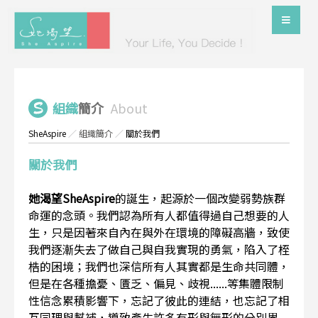
組織
簡介
About
SheAspire
／
組織簡介
／
關於我們
關於我們
她渴望SheAspire
的誕生，起源於一個改變弱勢族群
命運的念頭。我們認為所有人都值得過自己想要的人
生，只是因著來自內在與外在環境的障礙高牆，致使
我們逐漸失去了做自己與自我實現的勇氣，陷入了桎
梏的困境；我們也深信所有人其實都是生命共同體，
但是在各種擔憂、匱乏、偏見、歧視......等集體限制
性信念累積影響下，忘記了彼此的連結，也忘記了相
互同理與幫補，導致產生許多有形與無形的分別界