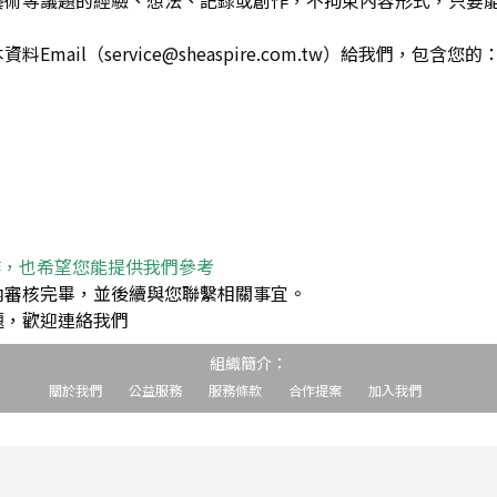
藝術等議題的經驗、想法、記錄或創作，不拘束內容形式，只要
ail（service@sheaspire.com.tw）給我們，包含您的
作，也希望您能提供我們參考
內審核完畢，並後續與您聯繫相關事宜。
題，歡迎連絡我們
組織簡介：
關於我們
公益服務
服務條款
合作提案
加入我們