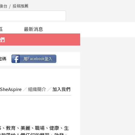
後台
投稿推薦
區
最新消息
們
密碼
SheAspire
／
組織簡介
／
加入我們
事、教育、美麗、職場、健康、生