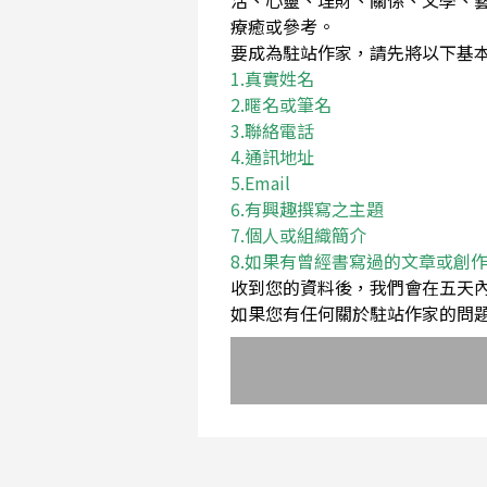
活、心靈、理財、關係、文學、
療癒或參考。
要成為駐站作家，請先將以下基本資料Em
1.真實姓名
2.暱名或筆名
3.聯絡電話
4.通訊地址
5.Email
6.有興趣撰寫之主題
7.個人或組織簡介
8.如果有曾經書寫過的文章或創
收到您的資料後，我們會在五天
如果您有任何關於駐站作家的問