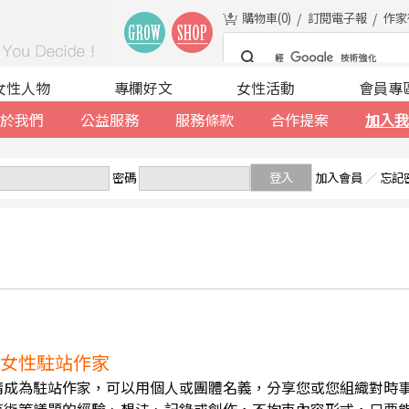
購物車(
0
)
訂閱電子報
作家
女性人物
專欄好文
女性活動
會員專
於我們
公益服務
服務條款
合作提案
加入我
密碼
登入
加入會員
／
忘記
誠徵女性駐站作家
請成為駐站作家，可以用個人或團體名義，分享您或您組織對時