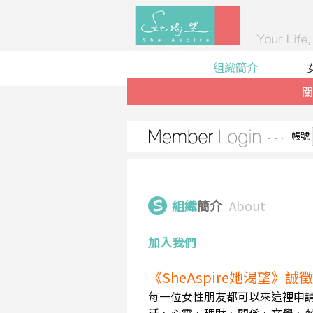
組織簡介
關
帳號
組織
簡介
About
加入我們
《SheAspire她渴望》
每一位女性朋友都可以來這裡申