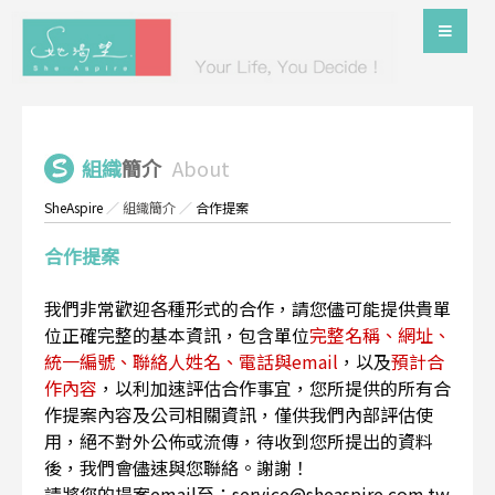
組織
簡介
About
SheAspire
／
組織簡介
／
合作提案
合作提案
我們非常歡迎各種形式的合作，請您儘可能提供貴單
位正確完整的基本資訊，包含單位
完整名稱、網址、
統一編號、聯絡人姓名、電話與email
，以及
預計合
作內容
，以利加速評估合作事宜，您所提供的所有合
作提案內容及公司相關資訊，僅供我們內部評估使
用，絕不對外公佈或流傳，待收到您所提出的資料
後，我們會儘速與您聯絡。謝謝！
請將您的提案email至：service@sheaspire.com.tw