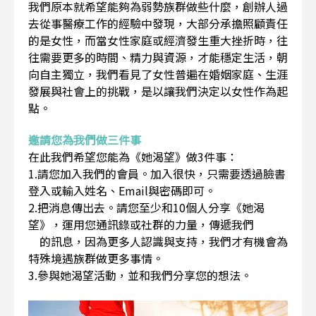
我們原本就希望能夠為弱勢族群做些什麼，創辦人過
去從事醫療工作的經驗中發現，大部分承擔照顧責任
的是女性，而當女性家庭或經濟發生重大挫折時，往
往需要更多的時間、精力與資源，才能穩定生活，朝
向自主獨立，我們看見了女性普遍在婚姻家庭、生涯
發展與社會上的挑戰，是以讓我們決定以女性作為起
點。
邀請您為我們做三件事
在此我們希望您能為《她渴望》做3件事：
1.請您加入我們的會員。加入很快，只需要透過臉書
登入或輸入姓名、Email與密碼即可。
2.把消息傳出去。請您至少和10個人分享《她渴
望》，運用您通訊錄或社群的力量，傳遞我們
的訊息，因為更多人認識與支持，我們才有機會為
特殊境遇族群做更多事情。
3.參與她渴望活動，並和我們分享您的想法。