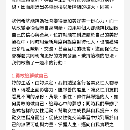
線，因而創造出各種紛擾以及階級的擴大、固著。
我們希望能夠為社會變得更加美好盡一份心力，而一
切改變要從個體自身開始，如果每個人都能夠找回做
自己的信心與勇氣，也許就能在創造屬於自己的美好
過程中，同時用全新角度與態度對待他人，也能獲得
更多相互瞭解、交流，甚至互助的機會，進而促使社
會群體共同朝向更好的方向發展。秉持這樣的想法，
我們啟動了一連串的行動：
1.勇敢追夢做自己
妳的生活，由妳決定，我們透過各行各業女性人物專
訪，傳遞正面影響力、匯聚善的能量，讓女性朋友們
看見不同的身份、背景、個性、條件與際遇的人，如
何勇敢的做自己，追尋心中的夢想；同時我們舉辦了
各式各樣的女性活動，幫助女性成長與自我提升，鼓
勵女性挺身而出，促使女性從交流學習中找到屬於自
己的無限可能與力量，掌握人生，邁向自我實現之