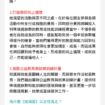
路。
2.打造善的向上循環
她渴望的活動與眾不同之處，在於每位朋友參與各類
活動中所支付或捐贈的費用，同時部分費用將轉投入
特殊境遇族群的教育或技能訓練經費當中，不僅參與
者在自我成長的同時，還能幫助到另一個辛苦族群獲
得提升的機會，當她們獲得更好的態度與能力回到社
會後，自然能夠使得社會更加穩定、成長，而這成果
也將回饋到給予者身上，形成善的向上循環，成就自
己，亦能造福他人。
3.推動公益教育與就業訓練計畫
知識與技能是翻轉人生的關鍵，而其根本作法就是教
育，我們藉由籌辦公益教育與就業訓練計畫，提供特
殊境遇族群知能訓練的環境與機會，甚至更進一步協
助職涯規劃、就業或直接提供工作。
為什麼《她渴望》以女性為主？