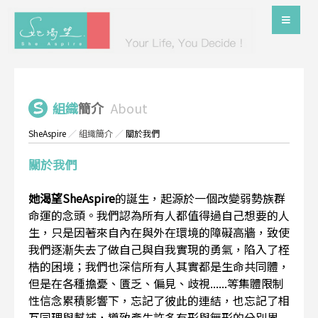
組織
簡介
About
SheAspire
／
組織簡介
／
關於我們
關於我們
她渴望SheAspire
的誕生，起源於一個改變弱勢族群
命運的念頭。我們認為所有人都值得過自己想要的人
生，只是因著來自內在與外在環境的障礙高牆，致使
我們逐漸失去了做自己與自我實現的勇氣，陷入了桎
梏的困境；我們也深信所有人其實都是生命共同體，
但是在各種擔憂、匱乏、偏見、歧視......等集體限制
性信念累積影響下，忘記了彼此的連結，也忘記了相
互同理與幫補，導致產生許多有形與無形的分別界