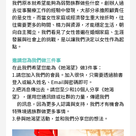
我們原本就希望能夠為弱勢族群做些什麼，創辦人過
去從事醫療工作的經驗中發現，大部分承擔照顧責任
的是女性，而當女性家庭或經濟發生重大挫折時，往
往需要更多的時間、精力與資源，才能穩定生活，朝
向自主獨立，我們看見了女性普遍在婚姻家庭、生涯
發展與社會上的挑戰，是以讓我們決定以女性作為起
點。
邀請您為我們做三件事
在此我們希望您能為《她渴望》做3件事：
1.請您加入我們的會員。加入很快，只需要透過臉書
登入或輸入姓名、Email與密碼即可。
2.把消息傳出去。請您至少和10個人分享《她渴
望》，運用您通訊錄或社群的力量，傳遞我們
的訊息，因為更多人認識與支持，我們才有機會為
特殊境遇族群做更多事情。
3.參與她渴望活動，並和我們分享您的想法。