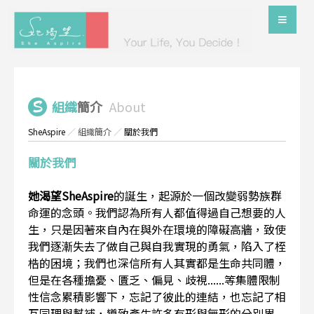
組織
簡介
About
SheAspire
／
組織簡介
／
關於我們
關於我們
她渴望SheAspire
的誕生，起源於一個改變弱勢族群
命運的念頭。我們認為所有人都值得過自己想要的人
生，只是因著來自內在與外在環境的障礙高牆，致使
我們逐漸失去了做自己與自我實現的勇氣，陷入了桎
梏的困境；我們也深信所有人其實都是生命共同體，
但是在各種擔憂、匱乏、偏見、歧視......等集體限制
性信念累積影響下，忘記了彼此的連結，也忘記了相
互同理與幫補，導致產生許多有形與無形的分別界