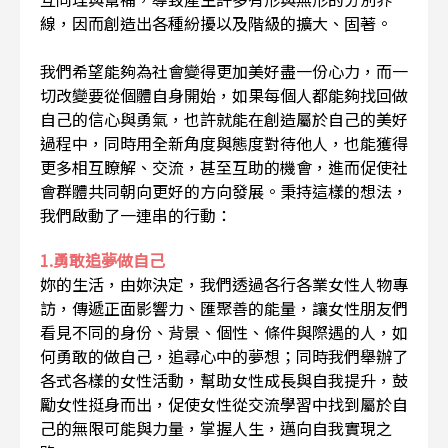
線，因而創造出各種紛擾以及階級的擴大、固著。
我們希望能夠為社會變得更加美好盡一份心力，而一
切改變要從個體自身開始，如果每個人都能夠找回做
自己的信心與勇氣，也許就能在創造屬於自己的美好
過程中，同時用全新角度與態度對待他人，也能獲得
更多相互瞭解、交流，甚至互助的機會，進而促使社
會群體共同朝向更好的方向發展。秉持這樣的想法，
我們啟動了一連串的行動：
1.勇敢追夢做自己
妳的生活，由妳決定，我們透過各行各業女性人物專
訪，傳遞正面影響力、匯聚善的能量，讓女性朋友們
看見不同的身份、背景、個性、條件與際遇的人，如
何勇敢的做自己，追尋心中的夢想；同時我們舉辦了
各式各樣的女性活動，幫助女性成長與自我提升，鼓
勵女性挺身而出，促使女性從交流學習中找到屬於自
己的無限可能與力量，掌握人生，邁向自我實現之