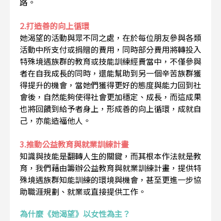
路。
2.打造善的向上循環
她渴望的活動與眾不同之處，在於每位朋友參與各類
活動中所支付或捐贈的費用，同時部分費用將轉投入
特殊境遇族群的教育或技能訓練經費當中，不僅參與
者在自我成長的同時，還能幫助到另一個辛苦族群獲
得提升的機會，當她們獲得更好的態度與能力回到社
會後，自然能夠使得社會更加穩定、成長，而這成果
也將回饋到給予者身上，形成善的向上循環，成就自
己，亦能造福他人。
3.推動公益教育與就業訓練計畫
知識與技能是翻轉人生的關鍵，而其根本作法就是教
育，我們藉由籌辦公益教育與就業訓練計畫，提供特
殊境遇族群知能訓練的環境與機會，甚至更進一步協
助職涯規劃、就業或直接提供工作。
為什麼《她渴望》以女性為主？