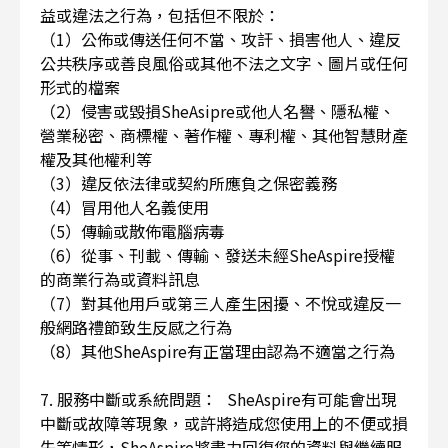
益或違法之行為，包括但不限於：
（1）公佈或傳送任何不當、攻訐、損害他人、違反
公共秩序或善良風俗或其他不法之文字、圖片或任何
形式的檔案
（2）侵害或毀損SheAsipre或他人名譽、隱私權、
營業秘密、商標權、著作權、專利權、其他智慧財產
權及其他權利等
（3）違反依法律或契約所應負之保密義務
（4）冒用他人名義使用
（5）傳輸或散佈電腦病毒
（6）從事、刊載、傳輸、發送未經SheAspire授權
的商業行為或資料訊息
（7）對其他用戶或第三人產生困擾、不悅或違反一
般網路禮節致生反感之行為
（8）其他SheAspire有正當理由認為不適當之行為
7. 服務中斷或系統問題： SheAspire有可能會出現
中斷或故障等現象，或許將造成您使用上的不便或損
失等情形，SheAspire將盡力回復您的資料與繼續服