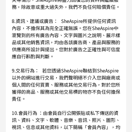
務，除故意或重大過失外，我們不負任何賠償責任。
8.資訊、建議或廣告： SheAspire所提供任何資訊
內容，不擔保其為完全正確無誤。您在SheAspire中
瀏覽到的所有廣告內容、文字與圖片之說明、展示樣
品或其他銷售資訊，均由各該廣告商、產品與服務的
供應商所設計與提出。您對於廣告之正確性與可信度
應自行斟酌與判斷。
9.交易行為： 若您透過SheAspire聯結到SheAspire
以外的網站進行交易，我們聲明絕不介入您與廠商或
個人間的任何買賣、服務或其他交易行為，對於您所
獲得的商品、服務或其他交易標的物亦不負任何擔保
責任。
10.會員行為 ：由會員自行公開張貼或私下傳送的資
訊、資料、文字、軟體、音樂、音訊、照片、圖形、
視訊、信息或其他資料，以下簡稱「會員內容」，均