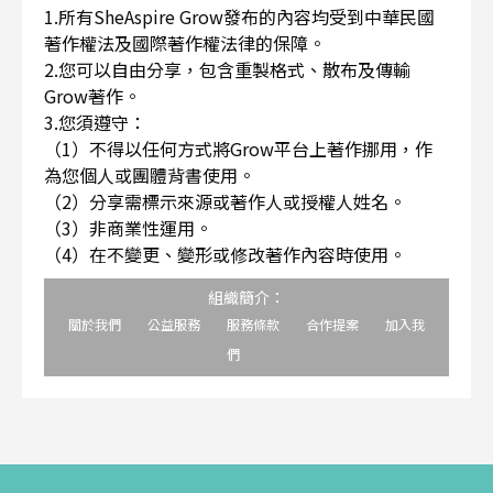
1.所有SheAspire Grow發布的內容均受到中華民國
著作權法及國際著作權法律的保障。
2.您可以自由分享，包含重製格式、散布及傳輸
Grow著作。
3.您須遵守：
（1）不得以任何方式將Grow平台上著作挪用，作
為您個人或團體背書使用。
（2）分享需標示來源或著作人或授權人姓名。
（3）非商業性運用。
（4）在不變更、變形或修改著作內容時使用。
組織簡介：
關於我們
公益服務
服務條款
合作提案
加入我
們