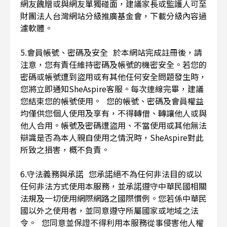
網友餽贈或與網友單獨碰面，建議家長或監護人可至
財團法人台灣網站分級推廣基金會，下載分級內容過
濾軟體。
5.會員帳號、密碼及安全 於本網站完成註冊後，請
注意，您有責任維持密碼及帳號的機密安全。若您的
密碼或帳號遭到盜用或有其他任何安全問題發生時，
您將立即通知SheAspire客服。每次連線完畢，建議
您結束您的帳號使用。 您的帳號、密碼及會員權益
均僅供您個人使用及享有，不得轉借、轉讓他人或與
他人合用。帳號及密碼遭盜用、不當使用或其他無法
辯識是否為本人親自使用之情況時，SheAspire對此
所致之損害，概不負責。
6.守法義務與承諾 您承諾絕不為任何非法目的或以
任何非法方式使用本服務，並承諾遵守中華民國相關
法規及一切使用網際網路之國際慣例。您若係中華民
國以外之使用者，並同意遵守所屬國家或地域之法
令。 您同意並保證不得利用本服務從事侵害他人權