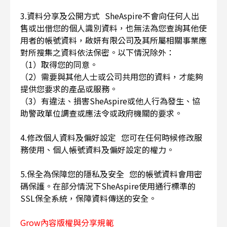
3.資料分享及公開方式 SheAspire不會向任何人出
售或出借您的個人識別資料，也無法為您查詢其他使
用者的帳號資料，啟妍有限公司及其所屬相關事業應
對所搜集之資料依法保密。以下情況除外：
（1）取得您的同意。
（2）需要與其他人士或公司共用您的資料，才能夠
提供您要求的產品或服務。
（3）有違法、損害SheAspire或他人行為發生、協
助警政單位調查或應法令或政府機關的要求。
4.修改個人資料及偏好設定 您可在任何時候修改服
務使用、個人帳號資料及偏好設定的權力。
5.保全為保障您的隱私及安全 您的帳號資料會用密
碼保護。在部分情況下SheAspire使用通行標準的
SSL保全系統，保障資料傳送的安全。
Grow內容版權與分享規範