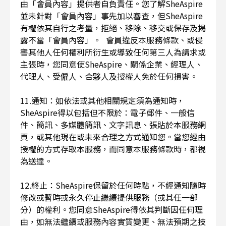
由「會員內容」提供者自負責任。您了解SheAspire
並未針對「會員內容」事先加以審查，但SheAspire
有權依其自行之考量，拒絕、移除、移交或保存及揭
露不當「會員內容」。 會員違反本服務條款、或侵
害其他人任何權利所衍生或導致任何第三人為請求或
主張時，您同意使SheAspire、關係企業、經理人、
代理人、受僱人、合夥人及授權人免於任何損害。
11.通知：如依法或其他相關規定須為通知時，
SheAspire得以包括但不限於：電子郵件、一般信
件、簡訊、多媒體簡訊、文字訊息、張貼於本服務網
頁，或其他現在或未來合理之方式通知您。當您經由
授權的方式存取本服務，而同意本服務條款時，都視
為送達。
12.終止：SheAspire保留於任何時點，不經通知隨時
修改或暫時或永久停止繼續提供服務（或其任一部
分）的權利。您同意SheAspire得依其判斷因任何理
由，如無法繼續或服務內容實質變更、無法預期之技