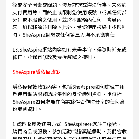
術或安全因素或問題、涉及詐欺或違法行為、未依約
支付費用等，而終止或限制您使用帳號（或其任何部
分）或本服務之使用，並將本服務內任何「會員內
容」加以移除並刪除。此外，當您使用被終止或限制
時，SheAspire對您或任何第三人均不承擔責任。
13.SheAspire網站內容如有未盡事宜，得隨時補充或
修正，並保有修改及最後解釋之權利。
SheAspire隱私權政策
隱私權保護政策內容，包括SheAspire如何處理在用
戶使用網站服務時收集到的身份識別資料，也包括
SheAspire如何處理在商業夥伴合作時分享的任何身
份識別資料。
1.資料收集及使用方式 SheAspire在您註冊帳號、
購買商品或服務、參加活動或贈獎遊戲時，我們會收
集您的個人資料或您於上述使用時所提供或產生的資