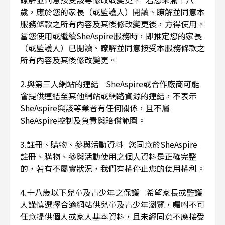
歲，應於您的家長（或監護人）閱讀、瞭解並同意本
服務條款之所有內容及其後修改變更後，方得使用。
當您使用或繼續SheAspire服務時，即推定您的家長
（或監護人）已閱讀、瞭解並同意接受本服務條款之
所有內容及其後修改變更。
2.與第三人網站的連結 SheAspire或合作廠商可能
會提供連結至其他網站或網路資源的連結，不表示
SheAspire與該等業者有任何關係，且不屬
SheAspire控制及負責與賠償範圍。
3.註冊、購物、參與活動資料 您同意於SheAspire
註冊、購物、參與活動使用之個人資料是正確完整
的，若有不屬實狀況，我們有權停止您的使用權利。
4.十八歲以下兒童及青少年之保護 希望家長或監護
人謹慎選擇合適網站供兒童及青少年瀏覽，囑咐不可
任意提供個人或家人基本資料，且未經同意不應接受