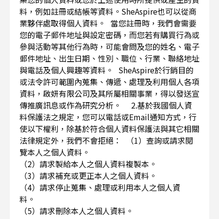
料，例如註冊或結帳等資料。SheAspire也可以從商
業夥伴處取得個人資料。 當您註冊時，我們會需要
您的電子郵件地址與設定密碼，而您若有購買行為或
參與活動等其他行為時，可能會問及您的姓名、電子
郵件地址、出生日期、性別、職位、行業、聯絡地址
與電話及個人興趣等資料。 SheAspire於行銷目的
或法令許可範圍內蒐集、傳遞、處理及利用個人各項
資料，啟妍有限公司及其所屬相關事業，得以發送宣
傳推廣訊息或作為研究分析。 2.基於我國個人資
料保護法之規定，您可以電話或Email通知方式，行
使以下權利，除基於符合個人資料保護法與其它相關
法律規定外，我們不會拒絕： （1）查詢或請求閱
覽本人之個人資料。
（2）請求製給本人之個人資料複製本。
（3）請求補充或更正本人之個人資料。
（4）請求停止蒐集、處理或利用本人之個人資
料。
（5）請求刪除本人之個人資料。