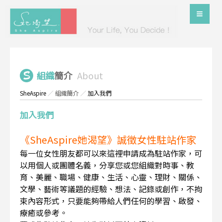
組織
簡介
About
SheAspire
／
組織簡介
／
加入我們
加入我們
《SheAspire她渴望》誠徵女性駐站作家
每一位女性朋友都可以來這裡申請成為駐站作家，可
以用個人或團體名義，分享您或您組織對時事、教
育、美麗、職場、健康、生活、心靈、理財、關係、
文學、藝術等議題的經驗、想法、記錄或創作，不拘
束內容形式，只要能夠帶給人們任何的學習、啟發、
療癒或參考。