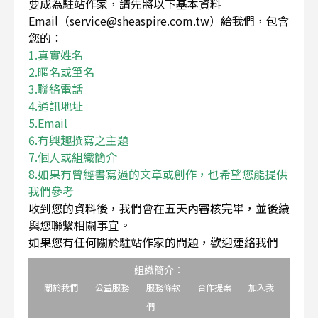
要成為駐站作家，請先將以下基本資料
Email（service@sheaspire.com.tw）給我們，包含
您的：
1.真實姓名
2.暱名或筆名
3.聯絡電話
4.通訊地址
5.Email
6.有興趣撰寫之主題
7.個人或組織簡介
8.如果有曾經書寫過的文章或創作，也希望您能提供
我們參考
收到您的資料後，我們會在五天內審核完畢，並後續
與您聯繫相關事宜。
如果您有任何關於駐站作家的問題，歡迎連絡我們
組織簡介：
關於我們
公益服務
服務條款
合作提案
加入我
們