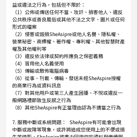
益或違法之行為，包括但不限於：
（1）公佈或傳送任何不當、攻訐、損害他人、違反
公共秩序或善良風俗或其他不法之文字、圖片或任何
形式的檔案
（2）侵害或毀損SheAsipre或他人名譽、隱私權、
營業秘密、商標權、著作權、專利權、其他智慧財產
權及其他權利等
（3）違反依法律或契約所應負之保密義務
（4）冒用他人名義使用
（5）傳輸或散佈電腦病毒
（6）從事、刊載、傳輸、發送未經SheAspire授權
的商業行為或資料訊息
（7）對其他用戶或第三人產生困擾、不悅或違反一
般網路禮節致生反感之行為
（8）其他SheAspire有正當理由認為不適當之行為
7. 服務中斷或系統問題： SheAspire有可能會出現
中斷或故障等現象，或許將造成您使用上的不便或損
失等情形，SheAspire將盡力回復您的資料與繼續服