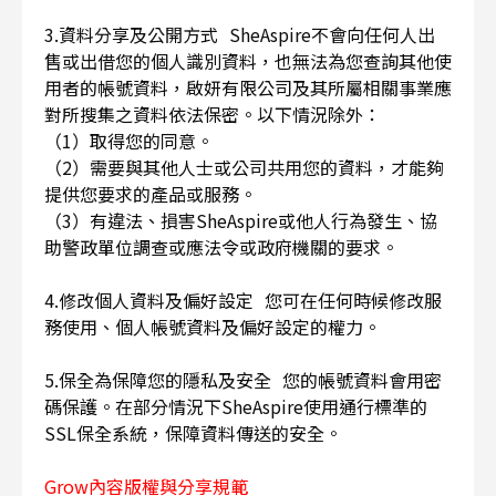
3.資料分享及公開方式 SheAspire不會向任何人出
售或出借您的個人識別資料，也無法為您查詢其他使
用者的帳號資料，啟妍有限公司及其所屬相關事業應
對所搜集之資料依法保密。以下情況除外：
（1）取得您的同意。
（2）需要與其他人士或公司共用您的資料，才能夠
提供您要求的產品或服務。
（3）有違法、損害SheAspire或他人行為發生、協
助警政單位調查或應法令或政府機關的要求。
4.修改個人資料及偏好設定 您可在任何時候修改服
務使用、個人帳號資料及偏好設定的權力。
5.保全為保障您的隱私及安全 您的帳號資料會用密
碼保護。在部分情況下SheAspire使用通行標準的
SSL保全系統，保障資料傳送的安全。
Grow內容版權與分享規範