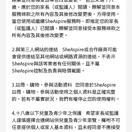
歲，應於您的家長（或監護人）閱讀、瞭解並同意本
服務條款之所有內容及其後修改變更後，方得使用。
當您使用或繼續SheAspire服務時，即推定您的家長
（或監護人）已閱讀、瞭解並同意接受本服務條款之
所有內容及其後修改變更。
2.與第三人網站的連結 SheAspire或合作廠商可能
會提供連結至其他網站或網路資源的連結，不表示
SheAspire與該等業者有任何關係，且不屬
SheAspire控制及負責與賠償範圍。
3.註冊、購物、參與活動資料 您同意於SheAspire
註冊、購物、參與活動使用之個人資料是正確完整
的，若有不屬實狀況，我們有權停止您的使用權利。
4.十八歲以下兒童及青少年之保護 希望家長或監護
人謹慎選擇合適網站供兒童及青少年瀏覽，囑咐不可
任意提供個人或家人基本資料，且未經同意不應接受