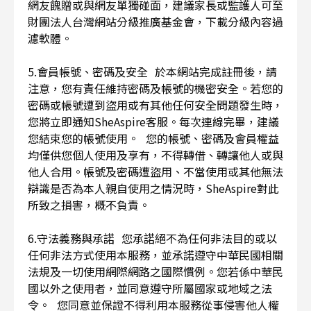
網友餽贈或與網友單獨碰面，建議家長或監護人可至
財團法人台灣網站分級推廣基金會，下載分級內容過
濾軟體。
5.會員帳號、密碼及安全 於本網站完成註冊後，請
注意，您有責任維持密碼及帳號的機密安全。若您的
密碼或帳號遭到盜用或有其他任何安全問題發生時，
您將立即通知SheAspire客服。每次連線完畢，建議
您結束您的帳號使用。 您的帳號、密碼及會員權益
均僅供您個人使用及享有，不得轉借、轉讓他人或與
他人合用。帳號及密碼遭盜用、不當使用或其他無法
辯識是否為本人親自使用之情況時，SheAspire對此
所致之損害，概不負責。
6.守法義務與承諾 您承諾絕不為任何非法目的或以
任何非法方式使用本服務，並承諾遵守中華民國相關
法規及一切使用網際網路之國際慣例。您若係中華民
國以外之使用者，並同意遵守所屬國家或地域之法
令。 您同意並保證不得利用本服務從事侵害他人權