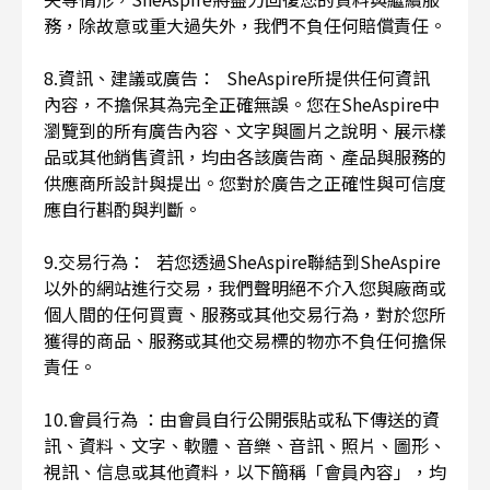
務，除故意或重大過失外，我們不負任何賠償責任。
8.資訊、建議或廣告： SheAspire所提供任何資訊
內容，不擔保其為完全正確無誤。您在SheAspire中
瀏覽到的所有廣告內容、文字與圖片之說明、展示樣
品或其他銷售資訊，均由各該廣告商、產品與服務的
供應商所設計與提出。您對於廣告之正確性與可信度
應自行斟酌與判斷。
9.交易行為： 若您透過SheAspire聯結到SheAspire
以外的網站進行交易，我們聲明絕不介入您與廠商或
個人間的任何買賣、服務或其他交易行為，對於您所
獲得的商品、服務或其他交易標的物亦不負任何擔保
責任。
10.會員行為 ：由會員自行公開張貼或私下傳送的資
訊、資料、文字、軟體、音樂、音訊、照片、圖形、
視訊、信息或其他資料，以下簡稱「會員內容」，均