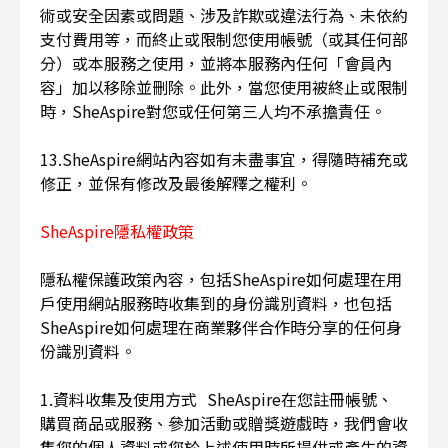
術或安全因素或問題、涉及詐欺或違法行為、未依約
支付費用等，而終止或限制您使用帳號（或其任何部
分）或本服務之使用，並將本服務內任何「會員內
容」加以移除並刪除。此外，當您使用被終止或限制
時，SheAspire對您或任何第三人均不承擔責任。
13.SheAspire網站內容如有未盡事宜，得隨時補充或
修正，並保有修改及最後解釋之權利。
SheAspire隱私權政策
隱私權保護政策內容，包括SheAspire如何處理在用
戶使用網站服務時收集到的身份識別資料，也包括
SheAspire如何處理在商業夥伴合作時分享的任何身
份識別資料。
1.資料收集及使用方式 SheAspire在您註冊帳號、
購買商品或服務、參加活動或贈獎遊戲時，我們會收
集您的個人資料或您於上述使用時所提供或產生的資