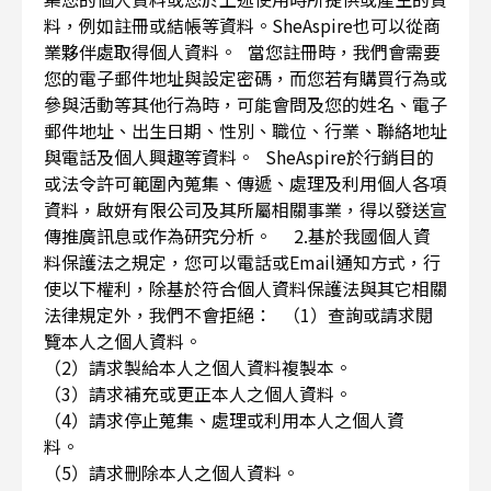
料，例如註冊或結帳等資料。SheAspire也可以從商
業夥伴處取得個人資料。 當您註冊時，我們會需要
您的電子郵件地址與設定密碼，而您若有購買行為或
參與活動等其他行為時，可能會問及您的姓名、電子
郵件地址、出生日期、性別、職位、行業、聯絡地址
與電話及個人興趣等資料。 SheAspire於行銷目的
或法令許可範圍內蒐集、傳遞、處理及利用個人各項
資料，啟妍有限公司及其所屬相關事業，得以發送宣
傳推廣訊息或作為研究分析。 2.基於我國個人資
料保護法之規定，您可以電話或Email通知方式，行
使以下權利，除基於符合個人資料保護法與其它相關
法律規定外，我們不會拒絕： （1）查詢或請求閱
覽本人之個人資料。
（2）請求製給本人之個人資料複製本。
（3）請求補充或更正本人之個人資料。
（4）請求停止蒐集、處理或利用本人之個人資
料。
（5）請求刪除本人之個人資料。