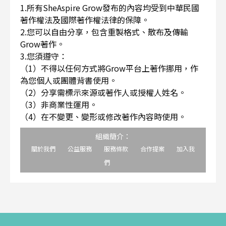
1.所有SheAspire Grow發布的內容均受到中華民國
著作權法及國際著作權法律的保障。
2.您可以自由分享，包含重製格式、散布及傳輸
Grow著作。
3.您須遵守：
（1）不得以任何方式將Grow平台上著作挪用，作
為您個人或團體背書使用。
（2）分享需標示來源或著作人或授權人姓名。
（3）非商業性運用。
（4）在不變更、變形或修改著作內容時使用。
組織簡介：
關於我們
公益服務
服務條款
合作提案
加入我
們