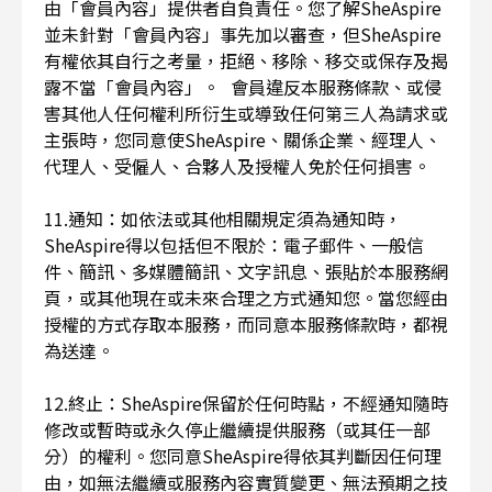
由「會員內容」提供者自負責任。您了解SheAspire
並未針對「會員內容」事先加以審查，但SheAspire
有權依其自行之考量，拒絕、移除、移交或保存及揭
露不當「會員內容」。 會員違反本服務條款、或侵
害其他人任何權利所衍生或導致任何第三人為請求或
主張時，您同意使SheAspire、關係企業、經理人、
代理人、受僱人、合夥人及授權人免於任何損害。
11.通知：如依法或其他相關規定須為通知時，
SheAspire得以包括但不限於：電子郵件、一般信
件、簡訊、多媒體簡訊、文字訊息、張貼於本服務網
頁，或其他現在或未來合理之方式通知您。當您經由
授權的方式存取本服務，而同意本服務條款時，都視
為送達。
12.終止：SheAspire保留於任何時點，不經通知隨時
修改或暫時或永久停止繼續提供服務（或其任一部
分）的權利。您同意SheAspire得依其判斷因任何理
由，如無法繼續或服務內容實質變更、無法預期之技