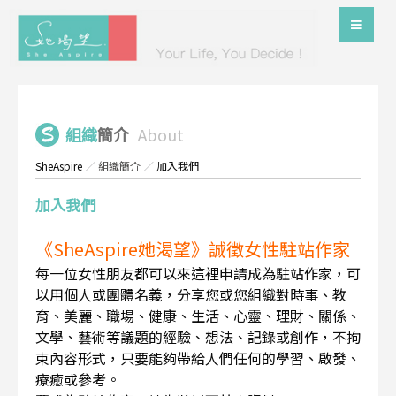
組織
簡介
About
SheAspire
／
組織簡介
／
加入我們
加入我們
《SheAspire她渴望》誠徵女性駐站作家
每一位女性朋友都可以來這裡申請成為駐站作家，可
以用個人或團體名義，分享您或您組織對時事、教
育、美麗、職場、健康、生活、心靈、理財、關係、
文學、藝術等議題的經驗、想法、記錄或創作，不拘
束內容形式，只要能夠帶給人們任何的學習、啟發、
療癒或參考。