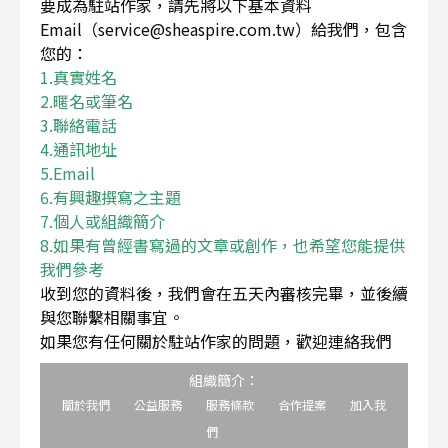
要成為駐站作家，請先將以下基本資料
Email（service@sheaspire.com.tw）給我們，包含
您的：
1.真實姓名
2.暱名或筆名
3.聯絡電話
4.通訊地址
5.Email
6.有興趣撰寫之主題
7.個人或組織簡介
8.如果有曾經書寫過的文章或創作，也希望您能提供
我們參考
收到您的資料後，我們會在五天內審核完畢，並後續
與您聯繫相關事宜。
如果您有任何關於駐站作家的問題，歡迎連絡我們
組織簡介：
關於我們
公益服務
服務條款
合作提案
加入我
們