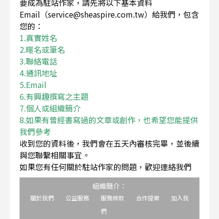
要成為駐站作家，請先將以下基本資料
Email（service@sheaspire.com.tw）給我們，包含
您的：
1.真實姓名
2.暱名或筆名
3.聯絡電話
4.通訊地址
5.Email
6.有興趣撰寫之主題
7.個人或組織簡介
8.如果有曾經書寫過的文章或創作，也希望您能提供
我們參考
收到您的資料後，我們會在五天內審核完畢，並後續
與您聯繫相關事宜。
如果您有任何關於駐站作家的問題，歡迎連絡我們
組織簡介：
關於我們
公益服務
服務條款
合作提案
加入我
們