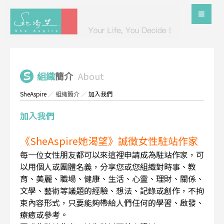
組織
簡介
About
SheAspire
／
組織簡介
／
加入我們
加入我們
《SheAspire她渴望》誠徵女性駐站作家
每一位女性朋友都可以來這裡申請成為駐站作家，可
以用個人或團體名義，分享您或您組織對時事、教
育、美麗、職場、健康、生活、心靈、理財、關係、
文學、藝術等議題的經驗、想法、記錄或創作，不拘
束內容形式，只要能夠帶給人們任何的學習、啟發、
療癒或參考。