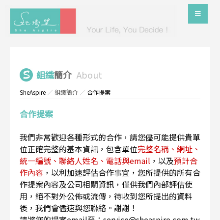
組織
簡介
About
SheAspire
／
組織簡介
／
合作提案
合作提案
我們非常歡迎各種形式的合作，請您儘可能提供貴單
位正確完整的基本資訊，包含單位
完整名稱、網址、
統一編號、聯絡人姓名、電話與email
，以及
預計合
作內容
，以利加速評估合作事宜，您所提供的所有合
作提案內容及公司相關資訊，僅供我們內部評估使
用，絕不對外公佈或流傳，待收到您所提出的資料
後，我們會儘速與您聯絡。謝謝！
請將您的提案email至：service@sheaspire.com.tw