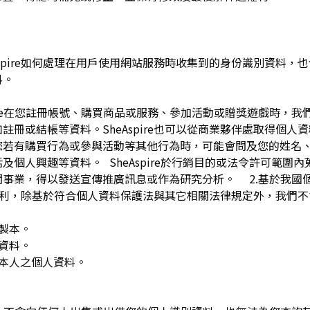
pire如何處理在用戶使用網站服務時收集到的身份識別資料，也包括
料。
spire在您註冊帳號、購買商品或服務、參加活動或贈獎遊戲時，
註冊或結帳等資料。SheAspire也可以從商業夥伴處取得個人
您若有購買行為或參與活動等其他行為時，可能會問及您的姓名
及個人興趣等資料。 SheAspire於行銷目的或法令許可範圍
關事業，得以發送宣傳推廣訊息或作為研究分析。 2.基於我國
下權利，除基於符合個人資料保護法與其它相關法律規定外，我們不
複製本。
人資料。
用本人之個人資料。