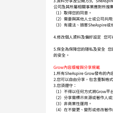
3.資料分享及公開方式 SheA
公司及其所屬相關事業應對所搜
（1）取得您的同意。
（2）需要與其他人士或公司共
（3）有違法、損害SheAspi
4.修改個人資料及偏好設定 您
5.保全為保障您的隱私及安全 您
的安全。
Grow內容版權與分享規範
1.所有SheAspire Gro
2.您可以自由分享，包含重製格式
3.您須遵守：
（1）不得以任何方式將Grow
（2）分享需標示來源或著作人
（3）非商業性運用。
（4）在不變更、變形或修改著