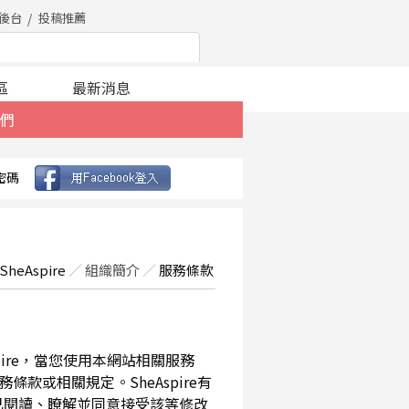
後台
投稿推薦
區
最新消息
們
密碼
SheAspire
／
組織簡介
／
服務條款
spire，當您使用本網站相關服務
款或相關規定。SheAspire有
已閱讀、瞭解並同意接受該等修改