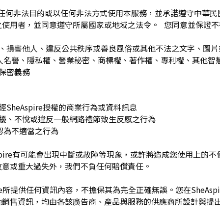
為任何非法目的或以任何非法方式使用本服務，並承諾遵守中華
之使用者，並同意遵守所屬國家或地域之法令。 您同意並保證不
：
訐、損害他人、違反公共秩序或善良風俗或其他不法之文字、圖
re或他人名譽、隱私權、營業秘密、商標權、著作權、專利權、其他
之保密義務
SheAspire授權的商業行為或資料訊息
困擾、不悅或違反一般網路禮節致生反感之行為
理由認為不適當之行為
Aspire有可能會出現中斷或故障等現象，或許將造成您使用上的不便或
故意或重大過失外，我們不負任何賠償責任。
pire所提供任何資訊內容，不擔保其為完全正確無誤。您在SheAs
他銷售資訊，均由各該廣告商、產品與服務的供應商所設計與提