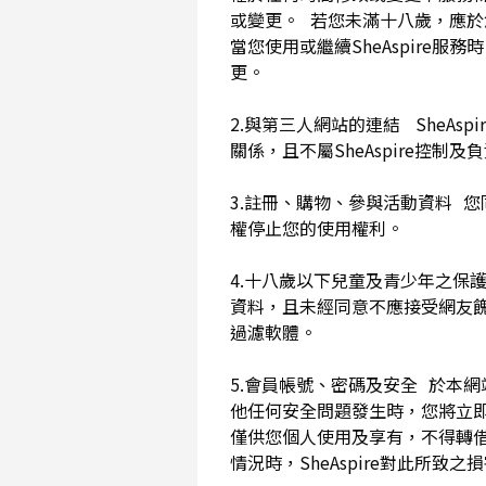
或變更。 若您未滿十八歲，應
當您使用或繼續SheAspir
更。
2.與第三人網站的連結 SheAs
關係，且不屬SheAspire控制
3.註冊、購物、參與活動資料 您
權停止您的使用權利。
4.十八歲以下兒童及青少年之保
資料，且未經同意不應接受網友
過濾軟體。
5.會員帳號、密碼及安全 於本
他任何安全問題發生時，您將立即
僅供您個人使用及享有，不得轉
情況時，SheAspire對此所致