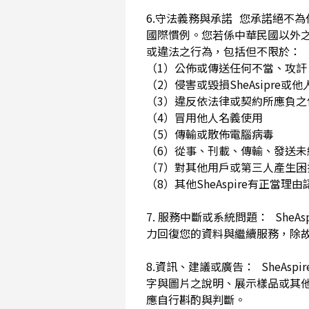
6.守法義務與承諾 您承諾絕不
國際慣例。您若係中華民國以外
或違法之行為，包括但不限於
（1）公佈或傳送任何不當、攻
（2）侵害或毀損SheAsip
（3）違反依法律或契約所應負
（4）冒用他人名義使用
（5）傳輸或散佈電腦病毒
（6）從事、刊載、傳輸、發送未經
（7）對其他用戶或第三人產生
（8）其他SheAspire有正當
7. 服務中斷或系統問題： She
力回復您的資料與繼續服務，除
8.資訊、建議或廣告： SheAs
字與圖片之說明、展示樣品或其
應自行斟酌與判斷。