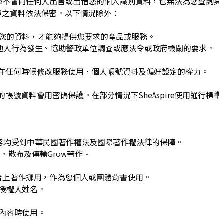
spire不會向任何人出售或出借您的個人識別資料，也無法為您查
集之資料依法保密。以下情況除外：
用您的資料，才能夠提供您要求的產品或服務。
re或他人行為發生、協助警政單位調查或應法令或政府機關的要求。
可在任何時候修改服務使用、個人帳號資料及偏好設定的權力。
的帳號資料會用密碼保護。在部分情況下SheAspire使用通行標
w發布的內容均受到中華民國著作權法及國際著作權法律的保障。
、散布及傳輸Grow著作。
平台上著作挪用，作為您個人或團體背書使用。
或授權人姓名。
作內容時使用。