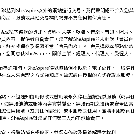
pire聯結到SheAspire以外的網站進行交易，我們聲明絕不介
的商品、服務或其他交易標的物亦不負任何擔保責任。
開張貼或私下傳送的資訊、資料、文字、軟體、音樂、音訊、照片
容」提供者自負責任。您了解SheAspire並未針對「會員內容」
除、移交或保存及揭露不當「會員內容」。 會員違反本服務條款
，您同意使SheAspire、關係企業、經理人、代理人、受僱人
須為通知時，SheAspire得以包括但不限於：電子郵件、一般
現在或未來合理之方式通知您。當您經由授權的方式存取本服務
留於任何時點，不經通知隨時修改或暫時或永久停止繼續提供服務（或
任何理由，如無法繼續或服務內容實質變更、無法預期之技術或安全因
制您使用帳號（或其任何部分）或本服務之使用，並將本服務內
，SheAspire對您或任何第三人均不承擔責任。
如有未盡事宜，得隨時補充或修正，並保有修改及最後解釋之權利。