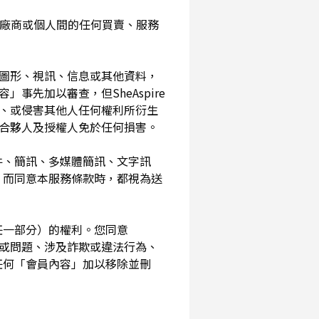
入您與廠商或個人間的任何買賣、服務
、圖形、視訊、信息或其他資料，
事先加以審查，但SheAspire
、或侵害其他人任何權利所衍生
、合夥人及授權人免於任何損害。
信件、簡訊、多媒體簡訊、文字訊
，而同意本服務條款時，都視為送
其任一部分）的權利。您同意
素或問題、涉及詐欺或違法行為、
任何「會員內容」加以移除並刪