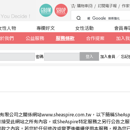
購物車(
0
)
訂閱電子報
作家
女性人物
專欄好文
女性活動
會員專
於我們
公益服務
服務條款
合作提案
加入我
密碼
登入
加入會員
／
忘記
公司之關係網站www.sheaspire.com.tw，以下簡稱SheA
此網站之所有內容，或SheAspire特定服務之另行公告之服務條
條款之內容。若您於任何修改或變更後繼續使用本服務，視為您