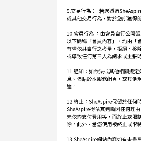
9.交易行為： 若您透過SheAs
或其他交易行為，對於您所獲得
10.會員行為 ：由會員自行公
以下簡稱「會員內容」，均由「會員內
有權依其自行之考量，拒絕、移
或導致任何第三人為請求或主張時
11.通知：如依法或其他相關規定
息、張貼於本服務網頁，或其他
達。
12.終止：SheAspire保
SheAspire得依其判斷因
未依約支付費用等，而終止或限
除。此外，當您使用被終止或限制時
13.SheAspire網站內容