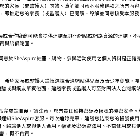
於您的家長（或監護人）閱讀、瞭解並同意本服務條款之所有內容
e服務時，即推定您的家長（或監護人）已閱讀、瞭解並同意接受本服
pire或合作廠商可能會提供連結至其他網站或網路資源的連結，不表示
及負責與賠償範圍。
同意於SheAspire註冊、購物、參與活動使用之個人資料是正
護 希望家長或監護人謹慎選擇合適網站供兒童及青少年瀏覽，
餽贈或與網友單獨碰面，建議家長或監護人可至財團法人台灣網
網站完成註冊後，請注意，您有責任維持密碼及帳號的機密安全
通知SheAspire客服。每次連線完畢，建議您結束您的帳號使
借、轉讓他人或與他人合用。帳號及密碼遭盜用、不當使用或其
之損害，概不負責。